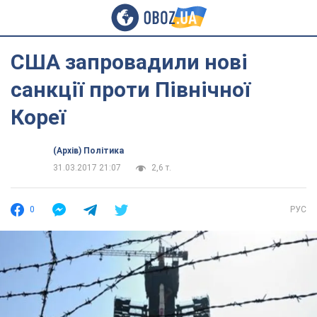
США запровадили нові
санкції проти Північної
Кореї
(Архів) Політика
31.03.2017 21:07
2,6 т.
0
РУС