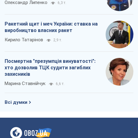
Олександр Липенко
6,3 т.
Ракетний щит і меч України: ставка на
виробництво власних ракет
Кирило Татарінов
2,9 т.
Посмертна "презумпція винуватості":
хто дозволив ТЦК судити загиблих
захисників
Марина Ставнійчук
6,6 т.
Всі думки