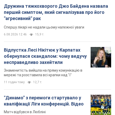
Дружина тяжкохворого Джо Байдена назвала
перший симптом, який сигналізував про його
"агресивний" рак
Спершу лікарі не надали цьому належної уваги
6.08.2026 12:46
15,9 т.
Відпустка Лесі Нікітюк у Карпатах
обернулася скандалом: чому ведучу
несправедливо захейтили
Знаменитість вийшла на пряму комунікацію в
мережі та розставила всі крапки над "і"
11 годин тому
12,7 т.
"Динамо" з перемоги стартувало у
кваліфікації Ліги конференцій. Відео
Матч відбувся в Любліні