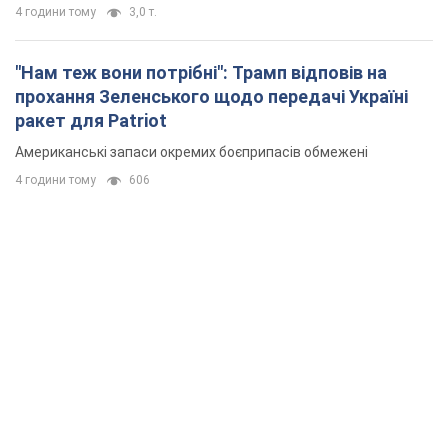
4 години тому
3,0 т.
"Нам теж вони потрібні": Трамп відповів на
прохання Зеленського щодо передачі Україні
ракет для Patriot
Американські запаси окремих боєприпасів обмежені
4 години тому
606