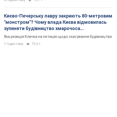
4 години тому
12,1 т.
Києво-Печерську лавру закриють 80-метровим
"монстром"? Чому влада Києва відмовилась
зупиняти будівництво хмарочоса
"московського вірянина"
Яка реакція Кличка на петицію щодо скасування будівництва
7 годин тому
70,9 т.