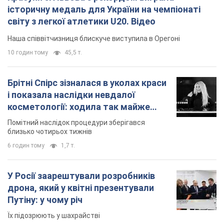
історичну медаль для України на чемпіонаті
світу з легкої атлетики U20. Відео
Наша співвітчизниця блискуче виступила в Орегоні
10 годин тому
45,5 т.
Брітні Спірс зізналася в уколах краси
і показала наслідки невдалої
косметології: ходила так майже
місяць
Помітний наслідок процедури зберігався
близько чотирьох тижнів
6 годин тому
1,7 т.
У Росії заарештували розробників
дрона, який у квітні презентували
Путіну: у чому річ
Їх підозрюють у шахрайстві