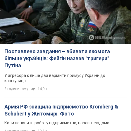
Поставлено завдання – вбивати якомога
більше українців: Фейгін назвав "тригери"
Путіна
У агресора є лише два варіанти примусу України до
капітуляції
3 години тому
14,9 т.
Армія РФ знищила підприємство Kromberg &
Schubert у Житомирі. Фото
Коли поновить роботу підприємство, наразі невідомо