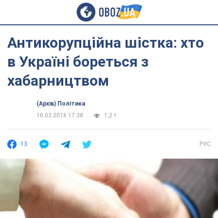
Антикорупційна шістка: хто
в Україні бореться з
хабарництвом
(Архів) Політика
16.03.2016 17:38
1,2 т.
13
РУС