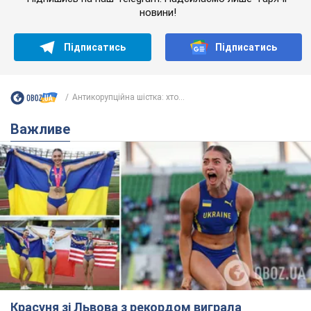
новини!
Підписатись
Підписатись
Антикорупційна шістка: хто...
Важливе
Красуня зі Львова з рекордом виграла