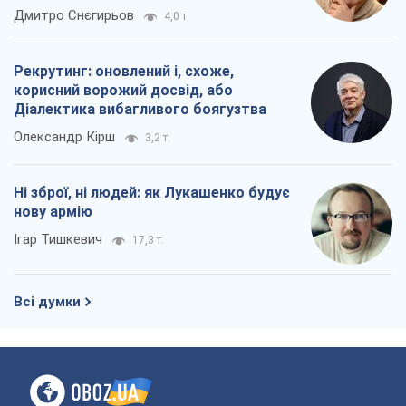
окупантів
Дмитро Снєгирьов
4,0 т.
Рекрутинг: оновлений і, схоже,
корисний ворожий досвід, або
Діалектика вибагливого боягузтва
Олександр Кірш
3,2 т.
Ні зброї, ні людей: як Лукашенко будує
нову армію
Ігар Тишкевич
17,3 т.
Всі думки