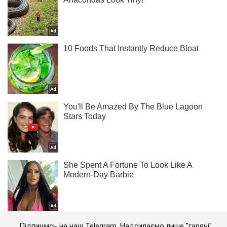
Підпишись на наш Telegram. Надсилаємо лише "гарячі"