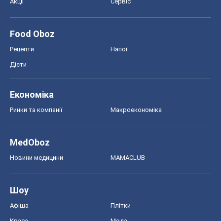
Акції
Сервіс
Food Oboz
Рецепти
Напої
Дієти
Економіка
Ринки та компанії
Макроекономіка
MedOboz
Новини медицини
MAMACLUB
Шоу
Афіша
Плітки
Краса
Мода