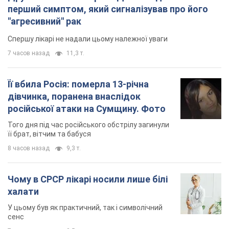
перший симптом, який сигналізував про його
"агресивний" рак
Спершу лікарі не надали цьому належної уваги
7 часов назад
11,3 т.
Її вбила Росія: померла 13-річна
дівчинка, поранена внаслідок
російської атаки на Сумщину. Фото
Того дня під час російського обстрілу загинули
її брат, вітчим та бабуся
8 часов назад
9,3 т.
Чому в СРСР лікарі носили лише білі
халати
У цьому був як практичний, так і символічний
сенс