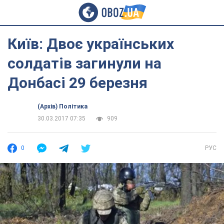
Київ: Двоє українських
солдатів загинули на
Донбасі 29 березня
(Архів) Політика
30.03.2017 07:35
909
0
РУС