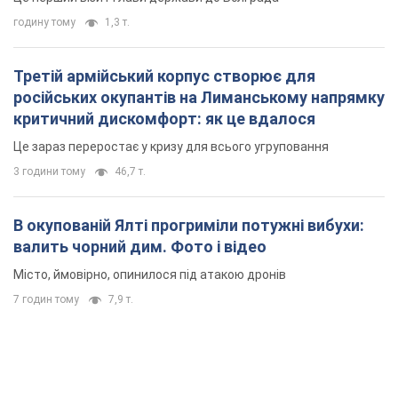
годину тому
1,3 т.
Третій армійський корпус створює для
російських окупантів на Лиманському напрямку
критичний дискомфорт: як це вдалося
Це зараз переростає у кризу для всього угруповання
3 години тому
46,7 т.
В окупованій Ялті прогриміли потужні вибухи:
валить чорний дим. Фото і відео
Місто, ймовірно, опинилося під атакою дронів
7 годин тому
7,9 т.