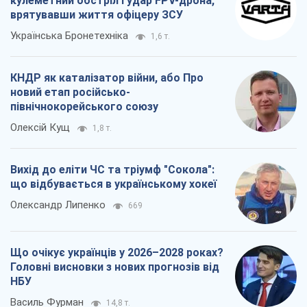
кулеметний обстріл і удар FPV-дрона,
врятувавши життя офіцеру ЗСУ
Українська Бронетехніка
1,6 т.
КНДР як каталізатор війни, або Про
новий етап російсько-
північнокорейського союзу
Олексій Кущ
1,8 т.
Вихід до еліти ЧС та тріумф "Сокола":
що відбувається в українському хокеї
Олександр Липенко
669
Що очікує українців у 2026–2028 роках?
Головні висновки з нових прогнозів від
НБУ
Василь Фурман
14,8 т.