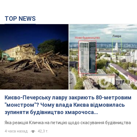
TOP NEWS
Києво-Печерську лавру закриють 80-метровим
"монстром"? Чому влада Києва відмовилась
зупиняти будівництво хмарочоса
"московського вірянина"
Яка реакція Кличка на петицію щодо скасування будівництва
4 часа назад
42,3 т.