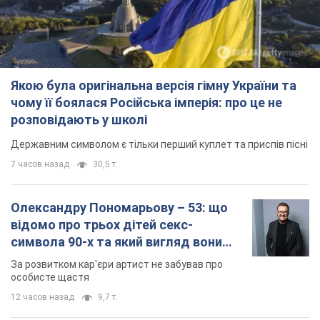
Якою була оригінальна версія гімну України та
чому її боялася Російська імперія: про це не
розповідають у школі
Державним символом є тільки перший куплет та приспів пісні
7 часов назад
30,5 т.
Олександру Пономарьову – 53: що
відомо про трьох дітей секс-
символа 90-х та який вигляд вони
мають
За розвитком кар'єри артист не забував про
особисте щастя
12 часов назад
9,7 т.