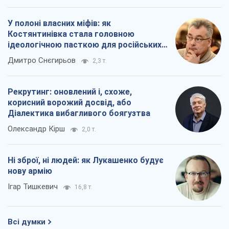
У полоні власних міфів: як
Костянтинівка стала головною
ідеологічною пасткою для російських
окупантів
Дмитро Снєгирьов
2,3 т.
Рекрутинг: оновлений і, схоже,
корисний ворожий досвід, або
Діалектика вибагливого боягузтва
Олександр Кірш
2,0 т.
Ні зброї, ні людей: як Лукашенко будує
нову армію
Ігар Тишкевич
16,8 т.
Всі думки