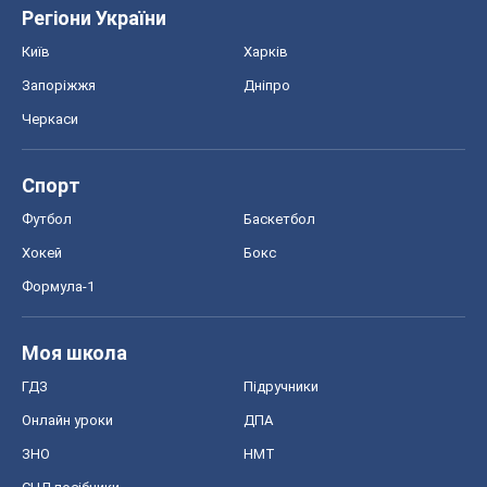
Регіони України
Київ
Харків
Запоріжжя
Дніпро
Черкаси
Спорт
Футбол
Баскетбол
Хокей
Бокс
Формула-1
Моя школа
ГДЗ
Підручники
Онлайн уроки
ДПА
ЗНО
НМТ