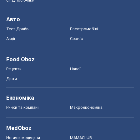
СНД посібники
Авто
Тест Драйв
Електромобілі
Акції
Сервіс
Food Oboz
Рецепти
Напої
Дієти
Економіка
Ринки та компанії
Макроекономіка
MedOboz
Новини медицини
MAMACLUB