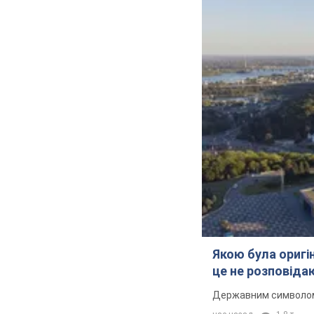
Якою була оригін
це не розповіда
Державним символом є