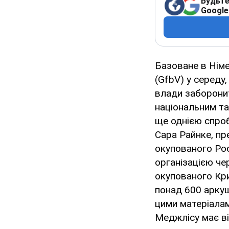
Будьте
Google
Базоване в Німе
(GfbV) у середу
влади заборонит
національним т
ще однією спроб
Сара Райнке, пр
окупованого Ро
організацією чер
окупованого Кри
понад 600 аркуш
цими матеріалам
Меджлісу має ві