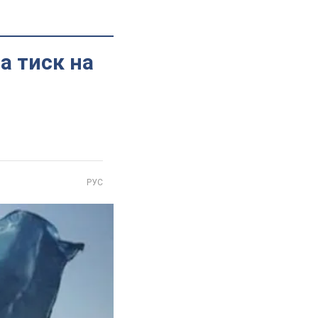
а тиск на
РУС