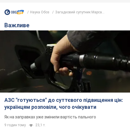
Наука Обоз
Загадковий супутник Марса...
Важливе
АЗС "готуються" до суттєвого підвищення цін:
українцям розповіли, чого очікувати
Як на заправках уже змінили вартість пального
9 годин тому
23,1 т.