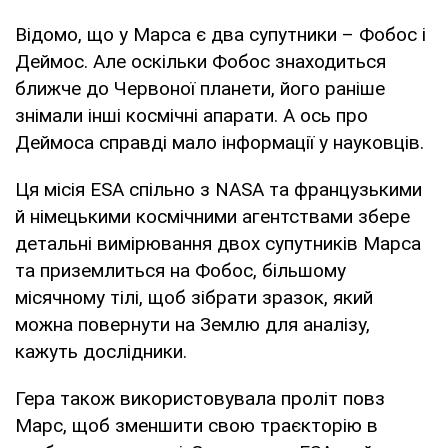
Відомо, що у Марса є два супутники – Фобос і
Деймос. Але оскільки Фобос знаходиться
ближче до Червоної планети, його раніше
знімали інші космічні апарати. А ось про
Деймоса справді мало інформації у науковців.
Ця місія ESA спільно з NASA та французькими
й німецькими космічними агентствами збере
детальні вимірювання двох супутників Марса
та приземлиться на Фобос, більшому
місячному тілі, щоб зібрати зразок, який
можна повернути на Землю для аналізу,
кажуть дослідники.
Гера також використовувала проліт повз
Марс, щоб зменшити свою траєкторію в