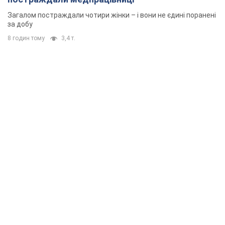
Загалом постраждали чотири жінки – і вони не єдині поранені
за добу
8 годин тому
3,4 т.