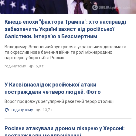
Кінець епохи "фактора Трампа": хто насправді
забезпечить Україні захист від російської
балістики. Інтерв’ю з Безсмертним
Володимир Зеленський зустрівся з українським дипломата
та окреслив нове бачення війни та ролі міжнародних
партнерів у боротьбі з Росією
годину тому
5,9 т.
У Києві внаслідок російської атаки
постраждали четверо людей. Фото
Ворог продовжує регулярний ракетний терор столиці
годину тому
13,7 т.
Росіяни атакували дроном лікарню у Херсоні:
постраждали медпрацівниці