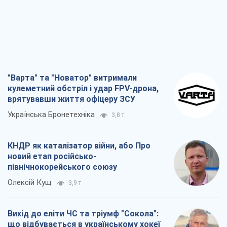
"Варта" та "Новатор" витримали
кулеметний обстріл і удар FPV-дрона,
врятувавши життя офіцеру ЗСУ
Українська Бронетехніка
3,8 т.
КНДР як каталізатор війни, або Про
новий етап російсько-
північнокорейського союзу
Олексій Кущ
3,9 т.
Вихід до еліти ЧС та тріумф "Сокола":
що відбувається в українському хокеї