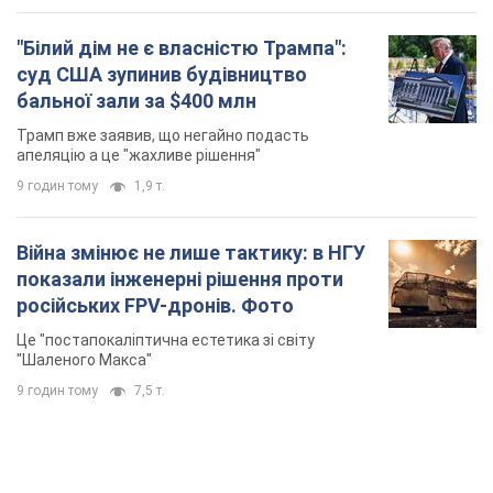
"Білий дім не є власністю Трампа":
суд США зупинив будівництво
бальної зали за $400 млн
Трамп вже заявив, що негайно подасть
апеляцію а це "жахливе рішення"
9 годин тому
1,9 т.
Війна змінює не лише тактику: в НГУ
показали інженерні рішення проти
російських FPV-дронів. Фото
Це "постапокаліптична естетика зі світу
"Шаленого Макса"
9 годин тому
7,5 т.