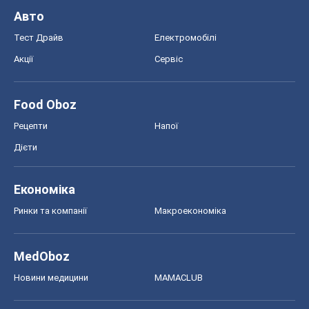
MedOboz
Новини медицини
MAMACLUB
Шоу
Афіша
Плітки
Краса
Мода
Жіночий журнал