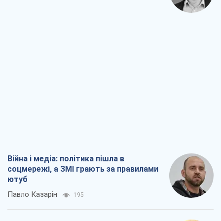
соцмережі, а ЗМІ грають за правилами
ютуб
Павло Казарін
195
У полоні власних міфів: як
Костянтинівка стала головною
ідеологічною пасткою для російських
окупантів
Дмитро Снєгирьов
1,6 т.
Рекрутинг: оновлений і, схоже,
корисний ворожий досвід, або
Діалектика вибагливого боягузтва
Олександр Кірш
1,6 т.
Ні зброї, ні людей: як Лукашенко будує
нову армію