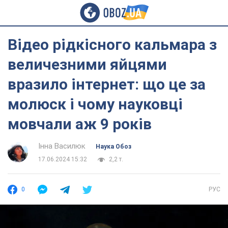
Відео рідкісного кальмара з
величезними яйцями
вразило інтернет: що це за
молюск і чому науковці
мовчали аж 9 років
Інна Василюк
Наука Обоз
17.06.2024 15:32
2,2 т.
0
РУС