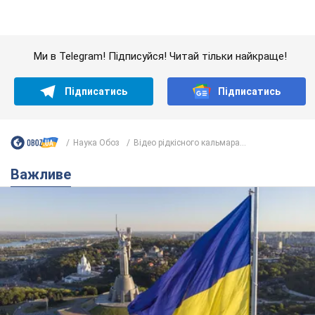
Якою була оригінальна версія гімну України та
чому її боялася Російська імперія: про це не
розповідають у школі
Державним символом є тільки перший куплет та приспів пісні
5 часов назад
24,7 т.
Олександру Пономарьову – 53: що
відомо про трьох дітей секс-
символа 90-х та який вигляд вони
мають
За розвитком кар'єри артист не забував про