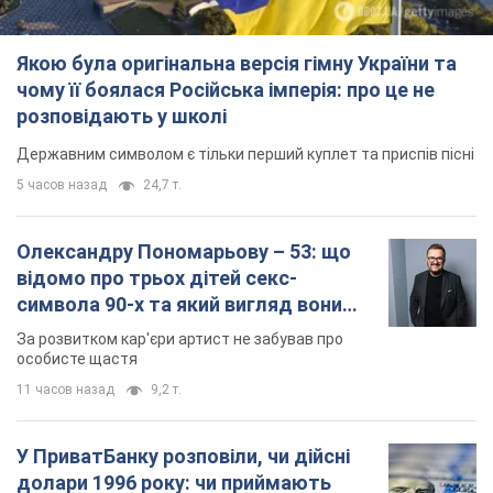
особисте щастя
11 часов назад
9,2 т.
У ПриватБанку розповіли, чи дійсні
долари 1996 року: чи приймають
обмінники та банки такі купюри
Що робити, якщо банки та обмінні пункти не
приймають старі долари
9.08.2026 02:20
82,2 т.