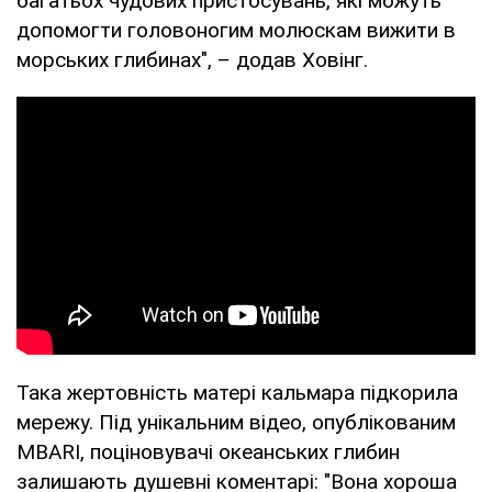
багатьох чудових пристосувань, які можуть
допомогти головоногим молюскам вижити в
морських глибинах", – додав Ховінг.
Така жертовність матері кальмара підкорила
мережу. Під унікальним відео, опублікованим
MBARI, поціновувачі океанських глибин
залишають душевні коментарі: "Вона хороша