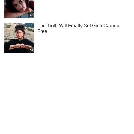
Ми в Telegram! Підписуйся! Читай тільки найкраще!
Підписатись
Підписатись
Наука Обоз
Відео рідкісного кальмара...
Важливе