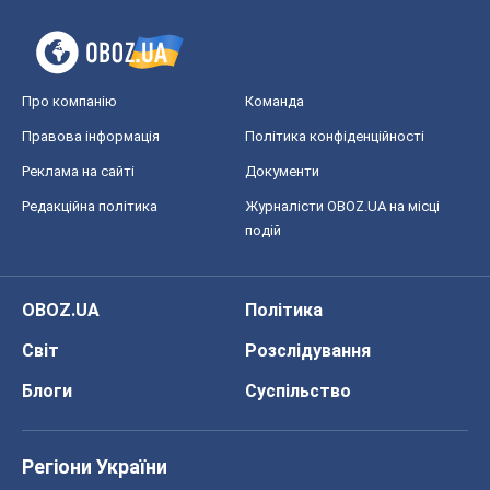
Блоги
Суспільство
Регіони України
Київ
Харків
Запоріжжя
Дніпро
Черкаси
Спорт
Футбол
Баскетбол
Хокей
Бокс
Формула-1
Моя школа
ГДЗ
Підручники