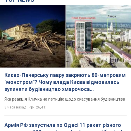
"московського вірянина"
Яка реакція Кличка на петицію щодо скасування будівництва
3 часа назад
26,4 т.
Армія РФ запустила по Одесі 11 ракет різного
типу та до 100 дронів: горіли історичні будівлі,
є постраждалі. Фото та відео
Для терору ворог застосував ракети та дрони
19 минут назад
53,9 т.
МЗС Болгарії викликало українського посла
через інцидент із дроном: що сталося
Бесіда відбудеться 10 серпня
3 часа назад
4,4 т.