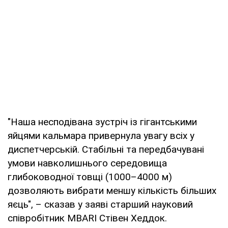
"Наша несподівана зустріч із гігантськими
яйцями кальмара привернула увагу всіх у
диспетчерській. Стабільні та передбачувані
умови навколишнього середовища
глибоководної товщі (1000–4000 м)
дозволяють вибрати меншу кількість більших
яєць", – сказав у заяві старший науковий
співробітник MBARI Стівен Хеддок.