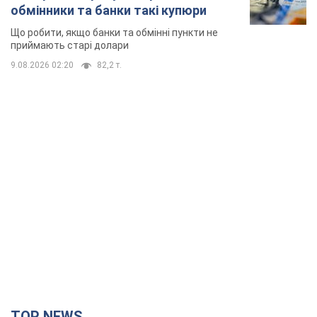
TOP NEWS
Києво-Печерську лавру закриють 80-метровим
"монстром"? Чому влада Києва відмовилась
зупиняти будівництво хмарочоса