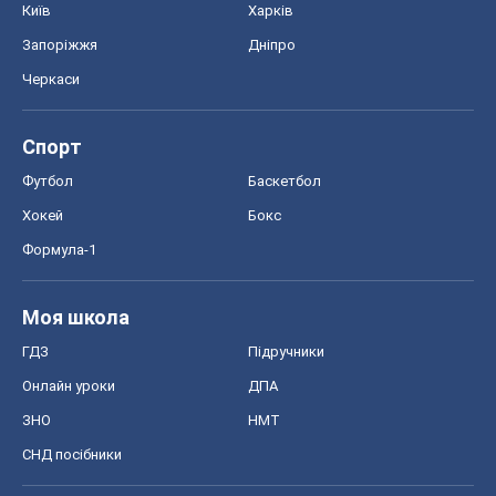
Онлайн уроки
ДПА
ЗНО
НМТ
СНД посібники
Авто
Тест Драйв
Електромобілі
Акції
Сервіс
Food Oboz
Рецепти
Напої
Дієти
Економіка
Ринки та компанії
Макроекономіка