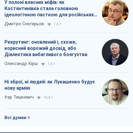
Ігар Тишкевич
16,6 т.
Всі думки
Про компанію
Команда
Правова інформація
Політика конфіденційності
Реклама на сайті
Документи
Редакційна політика
Журналісти OBOZ.UA на місці
подій
OBOZ.UA
Політика
Світ
Розслідування