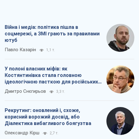
Війна і медіа: політика пішла в
соцмережі, а ЗМІ грають за правилами
ютуб
Павло Казарін
1,1 т.
У полоні власних міфів: як
Костянтинівка стала головною
ідеологічною пасткою для російських
окупантів
Дмитро Снєгирьов
3,3 т.
Рекрутинг: оновлений і, схоже,
корисний ворожий досвід, або
Діалектика вибагливого боягузтва
Олександр Кірш
2,7 т.