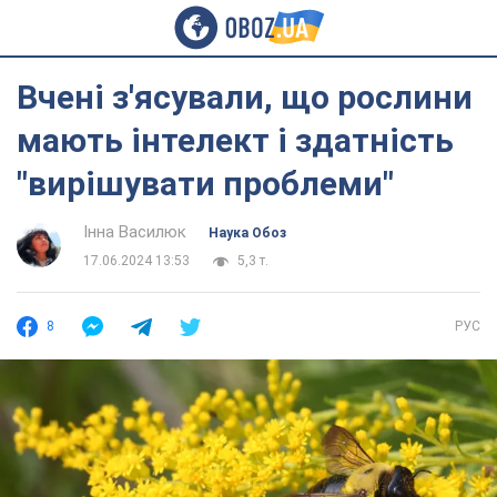
Вчені з'ясували, що рослини
мають інтелект і здатність
"вирішувати проблеми"
Інна Василюк
Наука Обоз
17.06.2024 13:53
5,3 т.
8
РУС