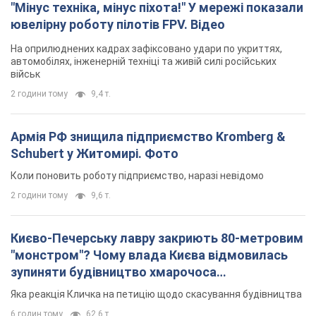
"Мінус техніка, мінус піхота!" У мережі показали
ювелірну роботу пілотів FPV. Відео
На оприлюднених кадрах зафіксовано удари по укриттях,
автомобілях, інженерній техніці та живій силі російських
військ
2 години тому
9,4 т.
Армія РФ знищила підприємство Kromberg &
Schubert у Житомирі. Фото
Коли поновить роботу підприємство, наразі невідомо
2 години тому
9,6 т.
Києво-Печерську лавру закриють 80-метровим
"монстром"? Чому влада Києва відмовилась
зупиняти будівництво хмарочоса
"московського вірянина"
Яка реакція Кличка на петицію щодо скасування будівництва
6 годин тому
62,6 т.