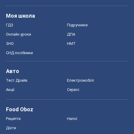
Моя школа
ГДЗ
Підручники
Онлайн уроки
ДПА
ЗНО
НМТ
СНД посібники
Авто
Тест Драйв
Електромобілі
Акції
Сервіс
Food Oboz
Рецепти
Напої
Дієти