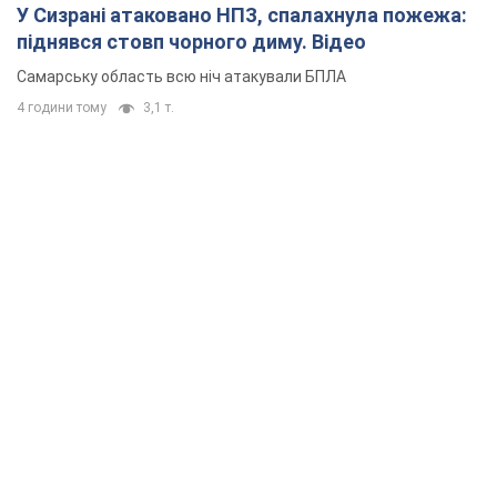
У Сизрані атаковано НПЗ, спалахнула пожежа:
піднявся стовп чорного диму. Відео
Самарську область всю ніч атакували БПЛА
4 години тому
3,1 т.