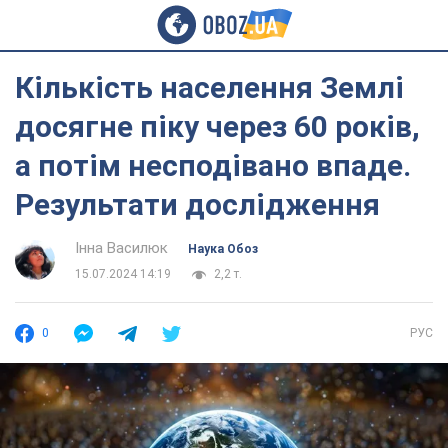
Кількість населення Землі
досягне піку через 60 років,
а потім несподівано впаде.
Результати дослідження
Інна Василюк
Наука Обоз
15.07.2024 14:19
2,2 т.
0
РУС