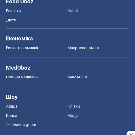
Food Oboz
Рецепти
Напої
Дієти
Економіка
Ринки та компанії
Макроекономіка
MedOboz
Новини медицини
MAMACLUB
Шоу
Афіша
Плітки
Краса
Мода
Жіночий журнал