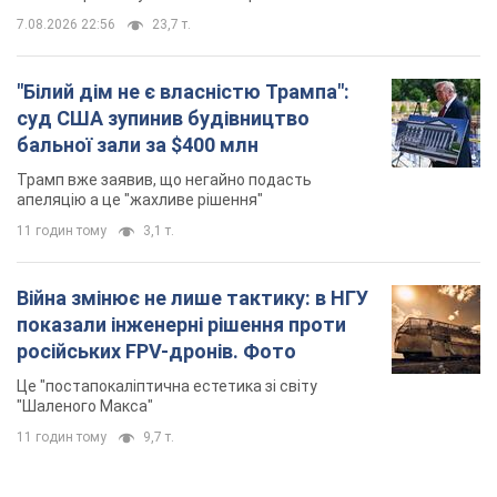
7.08.2026 22:56
23,7 т.
"Білий дім не є власністю Трампа":
суд США зупинив будівництво
бальної зали за $400 млн
Трамп вже заявив, що негайно подасть
апеляцію а це "жахливе рішення"
11 годин тому
3,1 т.
Війна змінює не лише тактику: в НГУ
показали інженерні рішення проти
російських FPV-дронів. Фото
Це "постапокаліптична естетика зі світу
"Шаленого Макса"
11 годин тому
9,7 т.