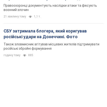
Правоохоронці документують наслідки атаки та фіксують
воєнний злочин
21 хвилину тому
1,1 т.
СБУ затримала блогера, який коригував
російські удари на Донеччині. Фото
Також зловмисник агітував місцевих жителів підтримувати
російські збройні формування
годину тому
885