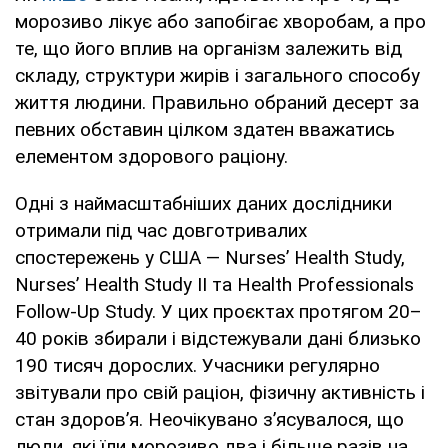
морозиво лікує або запобігає хворобам, а про
те, що його вплив на організм залежить від
складу, структури жирів і загального способу
життя людини. Правильно обраний десерт за
певних обставин цілком здатен вважатись
елементом здорового раціону.
Одні з наймасштабніших даних дослідники
отримали під час довготривалих
спостережень у США — Nurses’ Health Study,
Nurses’ Health Study II та Health Professionals
Follow-Up Study. У цих проєктах протягом 20–
40 років збирали і відстежували дані близько
190 тисяч дорослих. Учасники регулярно
звітували про свій раціон, фізичну активність і
стан здоров’я. Неочікувано з’ясувалося, що
люди, які їли морозиво два і більше разів на