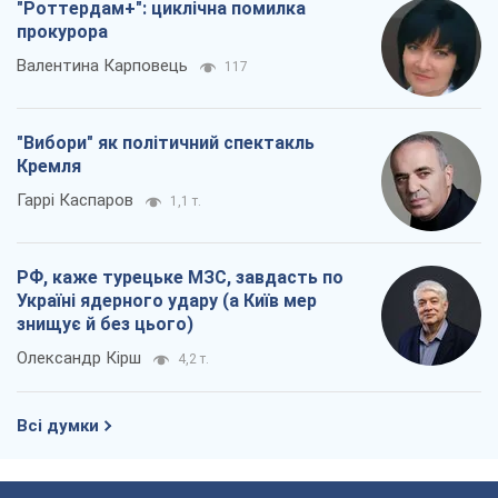
"Роттердам+": циклічна помилка
прокурора
Валентина Карповець
117
"Вибори" як політичний спектакль
Кремля
Гаррі Каспаров
1,1 т.
РФ, каже турецьке МЗС, завдасть по
Україні ядерного удару (а Київ мер
знищує й без цього)
Олександр Кірш
4,2 т.
Всі думки