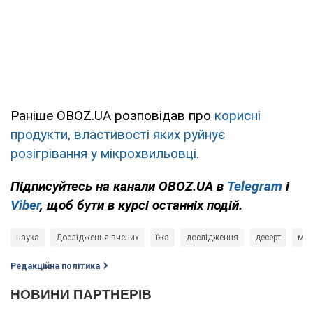
Раніше OBOZ.UA розповідав про
корисні
продукти, властивості яких руйнує
розігрівання у мікрохвильовці
.
Підписуйтесь на канали OBOZ.UA в
Telegram
і
Viber
, щоб бути в курсі останніх подій.
наука
Дослідження вчених
їжа
дослідження
десерт
мор
Редакційна політика