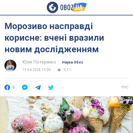
Морозиво насправді
корисне: вчені вразили
новим дослідженням
Юлія Потерянко
Наука Обоз
19.04.2026 10:00
3,2 т.
0
РУС