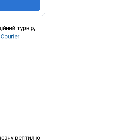
ійний турнір,
Courier
.
чезну рептилію