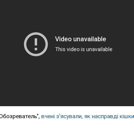
"Обозреватель",
вчені з'ясували, як насправді кішк