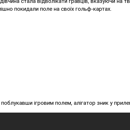
дівчина стала відволікати гравців, вказуючи на тва
пішно покидали поле на своїх гольф-картах.
облукавши ігровим полем, алігатор зник у прилег