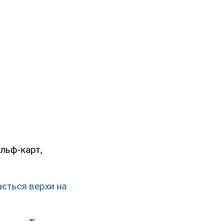
ольф-карт,
ається верхи на