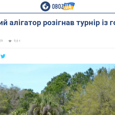
ий алігатор розігнав турнір із 
29
9,6 т.