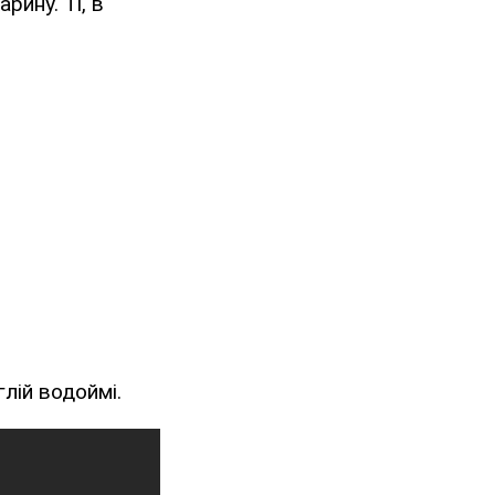
рину. Ті, в
лій водоймі.