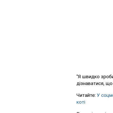
"Я швидко зроби
дізнаватися, що
Читайте:
У соцм
коті