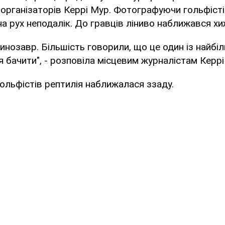
 організаторів Керрі Мур. Фотографуючи гольфісті
на рух неподалік. До гравців ліниво наближався хи
инозавр. Більшість говорили, що це один із найбіл
 бачити", - розповіла місцевим журналістам Керрі
ольфістів рептилія наближалася ззаду.