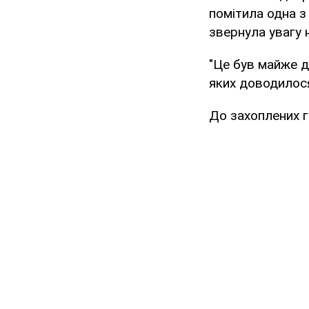
помітила одна з
звернула увагу 
"Це був майже д
яких доводилося
До захоплених г