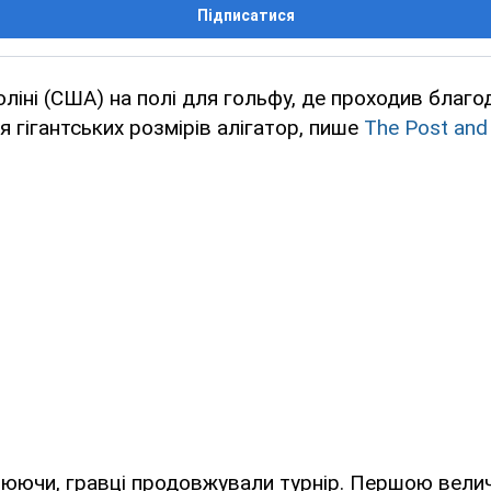
Підписатися
ліні (США) на полі для гольфу, де проходив благод
я гігантських розмірів алігатор, пише
The Post and 
рюючи, гравці продовжували турнір. Першою вели