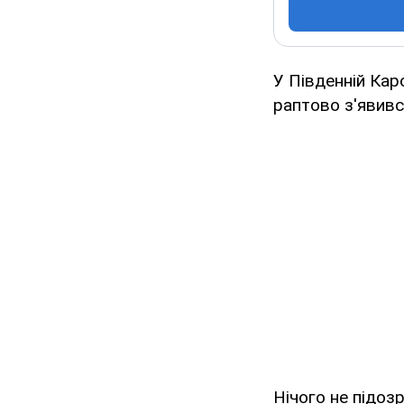
У Південній Каро
раптово з'явивс
Нічого не підоз