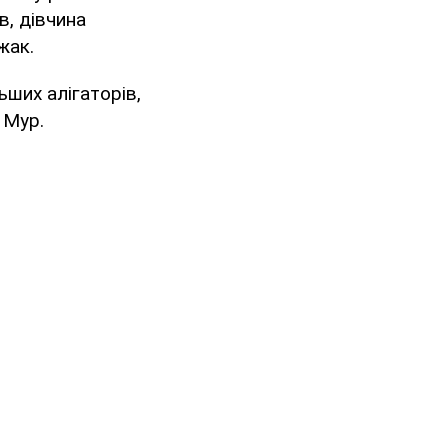
в, дівчина
жак.
ьших алігаторів,
 Мур.