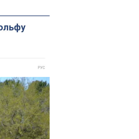
гольфу
РУС