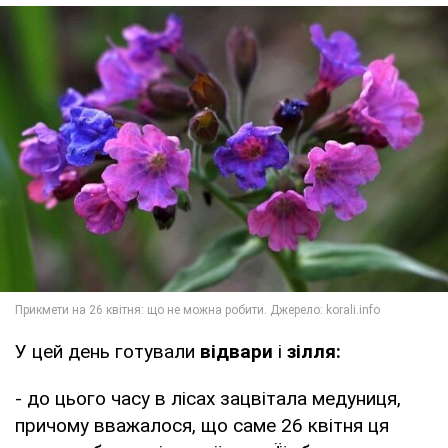
У цей день готували
відвари
і
зілля:
- до цього часу в лісах зацвітала медуниця,
причому вважалося, що саме 26 квітня ця