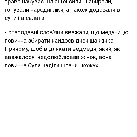
трава набуває цілющої сили. Її збирали,
готували народні ліки, а також додавали в
супи і в салати.
- стародавні слов'яни вважали, що медуницю
повинна збирати найдосвідченіша жінка.
Причому, щоб відлякати ведмедя, який, як
вважалося, недолюблював жінок, вона
повинна була надіти штани і кожух.