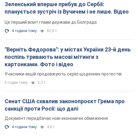
Зеленський вперше прибув до Сербії:
планується зустріч із Вучичем і не лише. Відео
Це перший візит глави держави до Бєлграда
4 години тому
82,8 т.
"Верніть Федорова": у містах України 23-й день
поспіль тривають масові мітинги з
картонками. Фото і відео
Учасники акцій продовжують серію щоденних протестів
5 годин тому
2,3 т.
Сенат США схвалив законопроєкт Грема про
санкції проти Росії: що далі
Документ передбачає нові економічні обмеження
4 години тому
4,8 т.