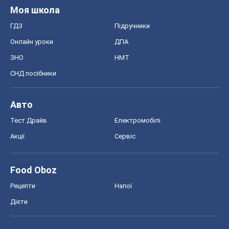
Моя школа
ГДЗ
Підручники
Онлайн уроки
ДПА
ЗНО
НМТ
СНД посібники
Авто
Тест Драйв
Електромобілі
Акції
Сервіс
Food Oboz
Рецепти
Напої
Дієти