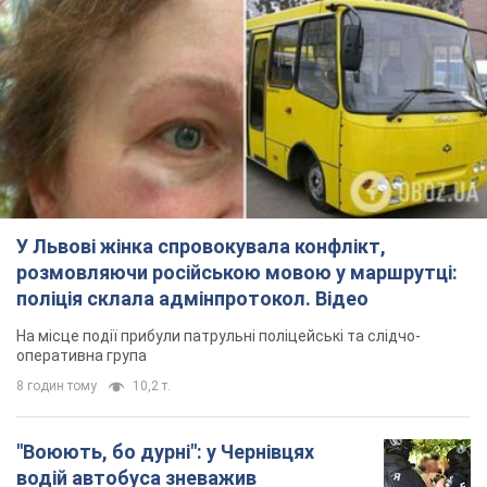
У Львові жінка спровокувала конфлікт,
розмовляючи російською мовою у маршрутці:
поліція склала адмінпротокол. Відео
На місце події прибули патрульні поліцейські та слідчо-
оперативна група
8 годин тому
10,2 т.
"Воюють, бо дурні": у Чернівцях
водій автобуса зневажив