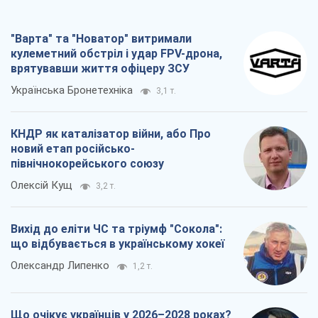
"Варта" та "Новатор" витримали
кулеметний обстріл і удар FPV-дрона,
врятувавши життя офіцеру ЗСУ
Українська Бронетехніка
3,1 т.
КНДР як каталізатор війни, або Про
новий етап російсько-
північнокорейського союзу
Олексій Кущ
3,2 т.
Вихід до еліти ЧС та тріумф "Сокола":
що відбувається в українському хокеї
Олександр Липенко
1,2 т.
Що очікує українців у 2026–2028 роках?