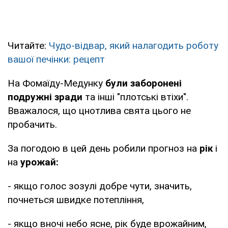
Читайте:
Чудо-відвар, який налагодить роботу
вашої печінки: рецепт
На Фомаїду-Медунку
були заборонені
подружні зради
та інші "плотські втіхи".
Вважалося, що цнотлива свята цього не
пробачить.
За погодою в цей день робили прогноз на
рік
і
на
урожай:
- якщо голос зозулі добре чути, значить,
почнеться швидке потепління,
- якщо вночі небо ясне, рік буде врожайним,