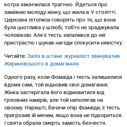
котра закінчилася трагічно. Йдеться про
заміжню молоду жінку, що жила в V столітті.
Церковні літописи говорять про те, що вона
була цнотлива у шлюбі, тобто не зраджувала
чоловікові. Але її тесть запалився до неї
пристрастю і шукав нагоди спокусити невістку.
Читайте:
Заліз в штани: журналіст звинуватив
Жириновського в домаганнях
Одного разу, коли Фомаїда і тесть залишилися
вдома самі, той відновив свої домагання.
Жінка застерігала його відмовитися від
гріховних намірів, але той наполягав на
своєму. Нарешті, бачачи опір Фомаїди, її тесть
пригрозив їй мечем, якщо вона не підкориться.
І свята обрала смерть замість безчестя.