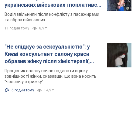
українських військових і поплатився.
Відео
Водія звільнили після конфлікту з пасажирами
та образ військових
11 годин тому
8,9 т.
"Не слідкує за сексуальністю": у
Києві консультант салону краси
образив жінку після хімієтерапії,
розгорівся скандал. Фото
Працівник салону почав надавати оцінку
зовнішності жінки, сказавши, що вона носить
"чоловічу стрижку"
5 годин тому
14,9 т.