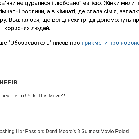
ов'яни не цуралися і любовної магією. Жінки мили п
імнатні рослини, а в кімнаті, де спала сім'я, запал
у. Вважалося, що всі ці нехитрі дії допоможуть п
 і корисних людей.
іше "Обозреватель" писав про
прикмети про новон