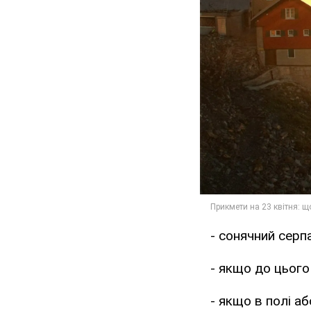
- сонячний серп
- якщо до цього
- якщо в полі аб