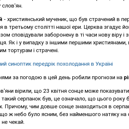
у слов'ян.
й
- християнський мученик, що був страчений в пер
я в третьому столітті нашої ери. Церква згадує йо
разом сповідували заборонену в ті часи нову віру і
нця. Як і у випадку з іншими першими християнами,
им тортурам і страчені.
ий синоптик передрік похолодання в Україні
нями за погодою в цей день робили прогнози на
р
ов'яни вірили, що 23 квітня сонце може показувати
о такий серпанок був, це означало, що цього року
. Причому, чим довше сонце знаходиться в серпа
що ж небо було ясним, без найменшого натяку на 
не чекай.