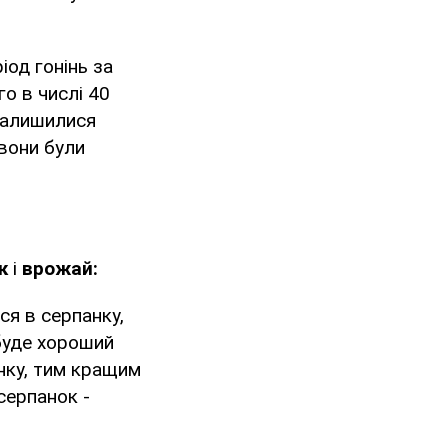
іод гонінь за
го в числі 40
 залишилися
 вони були
ік
і
врожай:
ся в серпанку,
 буде хороший
нку, тим кращим
серпанок -