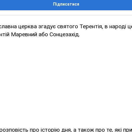
Підписатися
славна церква згадує святого Терентія, в народі ц
нтій Маревний або Сонцезахід.
розповість про історію дня, а також про те, які пр