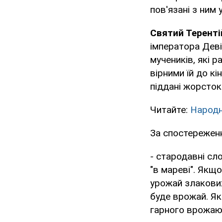
пов'язані з ним 
Святий Теренті
імператора Деві
мучеників, які 
вірними їй до кі
піддані жорсток
Читайте:
Народн
За спостережен
- стародавні сл
"в мареві". Якщ
урожай злакових
буде врожай. Як
гарного врожаю 