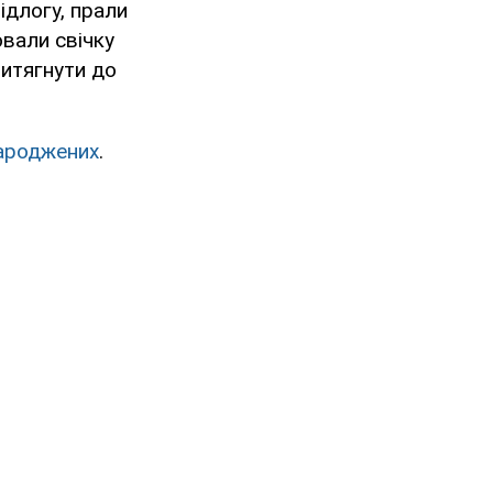
ідлогу, прали
ювали свічку
ритягнути до
ароджених
.