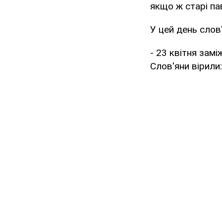
якщо ж старі п
У цей день сло
- 23 квітня зам
Слов'яни вірили