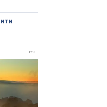
бити
РУС