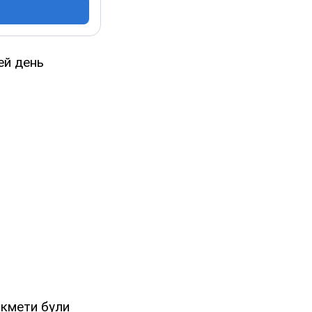
ей день
икмети були