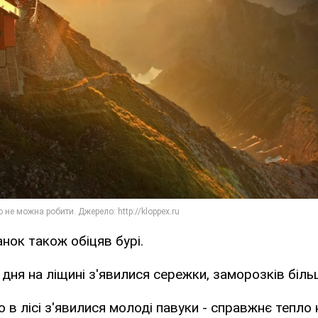
анок також обіцяв бурі.
 дня на ліщині з'явилися сережки, заморозків біль
о в лісі з'явилися молоді павуки - справжнє тепло