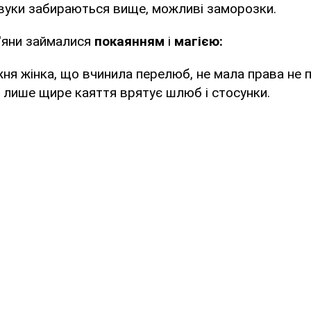
авуки забираються вище, можливі заморозки.
в'яни займалися
покаянням
і
магією:
іжня жінка, що вчинила перелюб, не мала права не 
: лише щире каяття врятує шлюб і стосунки.