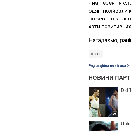
- на Терентія сл
одяг, поливали к
рожевого кольор
хати позитивних
Нагадаємо, ран
свято
Редакційна політика