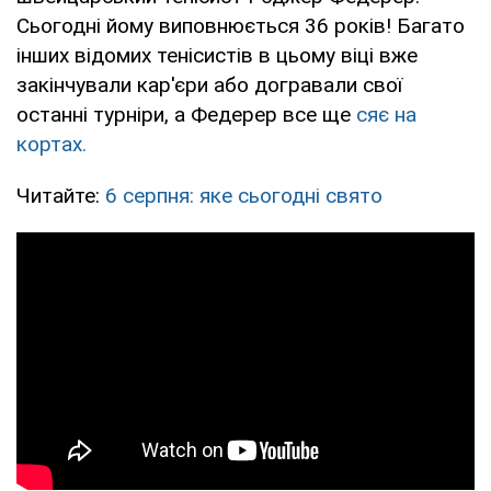
Сьогодні йому виповнюється 36 років! Багато
інших відомих тенісистів в цьому віці вже
закінчували кар'єри або догравали свої
останні турніри, а Федерер все ще
сяє на
кортах.
Читайте:
6 серпня: яке сьогодні свято