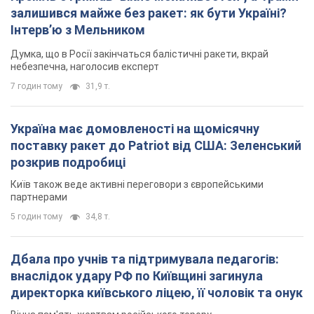
залишився майже без ракет: як бути Україні?
Інтерв’ю з Мельником
Думка, що в Росії закінчаться балістичні ракети, вкрай
небезпечна, наголосив експерт
7 годин тому
31,9 т.
Україна має домовленості на щомісячну
поставку ракет до Patriot від США: Зеленський
розкрив подробиці
Київ також веде активні переговори з європейськими
партнерами
5 годин тому
34,8 т.
Дбала про учнів та підтримувала педагогів:
внаслідок удару РФ по Київщині загинула
директорка київського ліцею, її чоловік та онук