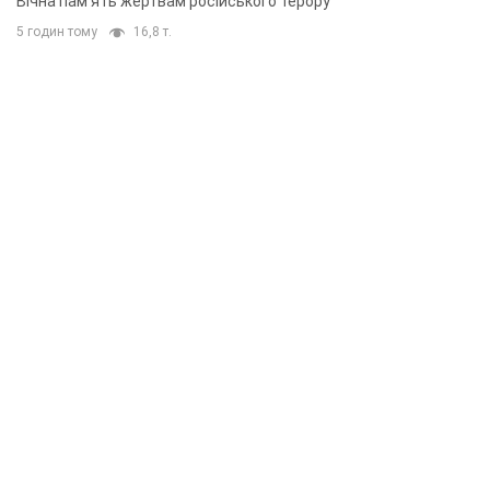
Вічна пам'ять жертвам російського терору
5 годин тому
16,8 т.