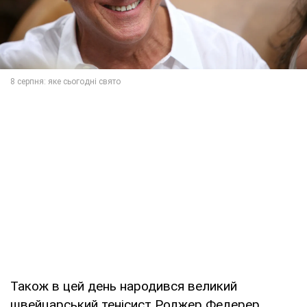
Також в цей день народився великий
швейцарський тенісист Роджер Федерер.