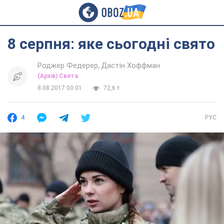
8 серпня: яке сьогодні свято
Роджер Федерер
Дастін Хоффман
(Архів) Свята
8.08.2017 00:01
72,6 т.
4
РУС