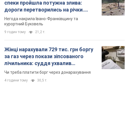
спеки пройшла потужна злива:
дороги перетворились на річки.
Відео
Негода накрила Івано-Франківщину та
курортний Буковель
9 годин тому
21,2 т.
Жінці нарахували 729 тис. грн боргу
за газ через покази зіпсованого
лічильника: суддя ухвалив
неочікуване рішення
Чи треба платити борг через донарахування
4 години тому
30,5 т.