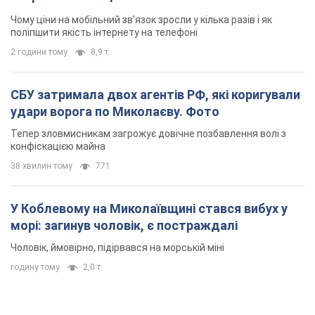
Чому ціни на мобільний зв'язок зросли у кілька разів і як
поліпшити якість інтернету на телефоні
2 години тому
8,9 т.
СБУ затримала двох агентів РФ, які коригували
удари ворога по Миколаєву. Фото
Тепер зловмисникам загрожує довічне позбавлення волі з
конфіскацією майна
38 хвилин тому
771
У Коблевому на Миколаївщині стався вибух у
морі: загинув чоловік, є постраждалі
Чоловік, ймовірно, підірвався на морській міні
годину тому
2,0 т.