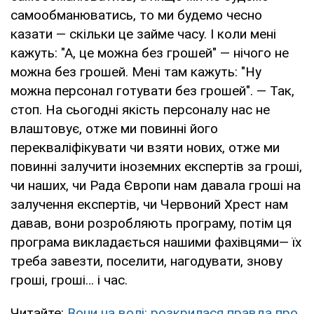
самообманюватись, то ми будемо чесно
казати — скільки це займе часу. І коли мені
кажуть: "А, це можна без грошей" — нічого не
можна без грошей. Мені там кажуть: "Ну
можна персонал готувати без грошей". — Так,
стоп. На сьогодні якість персоналу нас не
влаштовує, отже ми повинні його
перекваліфікувати чи взяти нових, отже ми
повинні залучити іноземних експертів за гроші,
чи наших, чи Рада Європи нам давала гроші на
залучення експертів, чи Червоний Хрест нам
давав, вони розробляють програму, потім ця
програма викладається нашими фахівцями— їх
треба завезти, поселити, нагодувати, знову
гроші, гроші… і час.
Читайте:
Вони на волі: розкрилася правда про