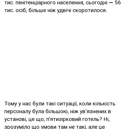
тис. пенітенціарного населення, сьогодні
—
56
тис. осіб, більше ніж удвічі скоротилося.
Тому у нас були такі ситуації, коли кількість
персоналу була більшою, ніж ув'язнених в
установі, це що, п’ятизірковий готель? Ні,
зрозуміло що умови там не такі, але це