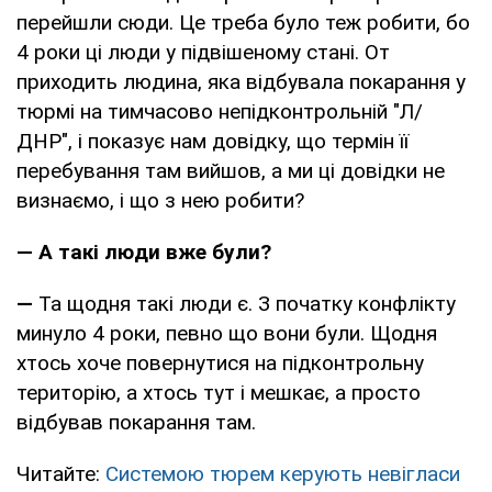
перейшли сюди. Це треба було теж робити, бо
4 роки ці люди у підвішеному стані. От
приходить людина, яка відбувала покарання у
тюрмі на тимчасово непідконтрольній "Л/
ДНР", і показує нам довідку, що термін її
перебування там вийшов, а ми ці довідки не
визнаємо, і що з нею робити?
— А такі люди вже були?
—
Та щодня такі люди є. З початку конфлікту
минуло 4 роки, певно що вони були. Щодня
хтось хоче повернутися на підконтрольну
територію, а хтось тут і мешкає, а просто
відбував покарання там.
Читайте:
Системою тюрем керують невігласи