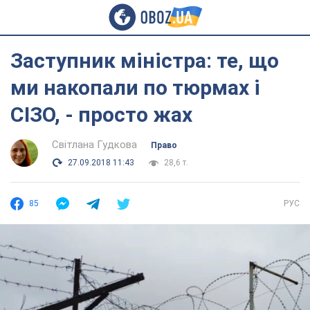
Заступник міністра: те, що
ми накопали по тюрмах і
СІЗО, - просто жах
Світлана Гудкова
Право
27.09.2018 11:43
28,6 т.
85
РУС