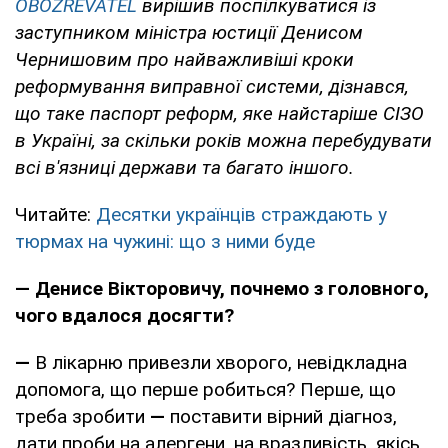
OBOZREVATEL
вирішив поспілкуватися із
заступником міністра юстиції Денисом
Чернишовим про найважливіші кроки
реформування виправної системи, дізнався,
що таке паспорт реформ, яке найстаріше СІЗО
в Україні, за скільки років можна перебудувати
всі в'язниці держави та багато іншого.
Читайте:
Десятки українців страждають у
тюрмах на чужині: що з ними буде
— Денисе Вікторовичу, почнемо з головного,
чого вдалося досягти?
—
В лікарню привезли хворого, невідкладна
допомога, що перше робиться? Перше, що
треба зробити
—
поставити вірний діагноз,
дати проби на алергени, на вразливість, якісь