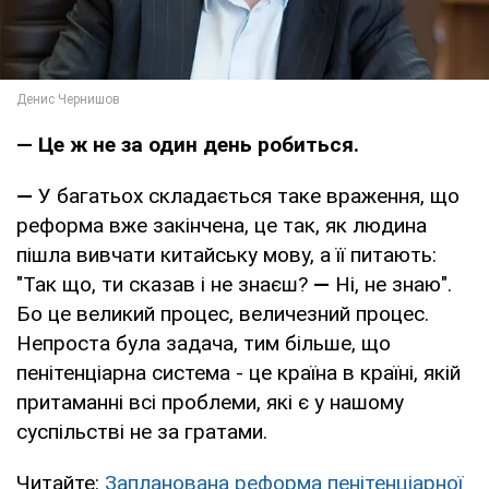
— Це ж не за один день робиться.
—
У багатьох складається таке враження, що
реформа вже закінчена, це так, як людина
пішла вивчати китайську мову, а її питають:
"Так що, ти сказав і не знаєш?
—
Ні, не знаю".
Бо це великий процес, величезний процес.
Непроста була задача, тим більше, що
пенітенціарна система - це країна в країні, якій
притаманні всі проблеми, які є у нашому
суспільстві не за гратами.
Читайте:
Запланована реформа пенітенціарної