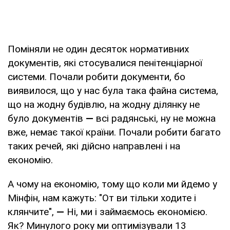
Поміняли не один десяток нормативних
документів, які стосувалися пенітенціарної
системи. Почали робити документи, бо
виявилося, що у нас була така файна система,
що на жодну будівлю, на жодну ділянку не
було документів
—
всі радянські, ну не можна
вже, немає такої країни. Почали робити багато
таких речей, які дійсно направлені і на
економію.
А чому на економію, тому що коли ми йдемо у
Мінфін, нам кажуть: "От ви тільки ходите і
клянчите",
—
Ні, ми і займаємось економією.
Як? Минулого року ми оптимізували 13