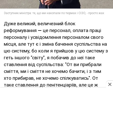
Дуже великий, величезний блок
реформування
—
це персонал, оплата праці
персоналу і усвідомлення персоналом свого
місця, але тут є і зміна бачення суспільства на
цю систему, бо коли я прийшов у цю систему з
геть іншого "світу", я побачив до неї таке
ставлення від суспільства: "От ви прибрали
сміття, ми і сміття не хочемо бачити, і з тим
хто прибирав, не хочемо спілкуватись". От
таке ставлення до пенітенціаріїв, але це ж
неправильно, бо ми виконуємо дуже важливу
функцію для країни.