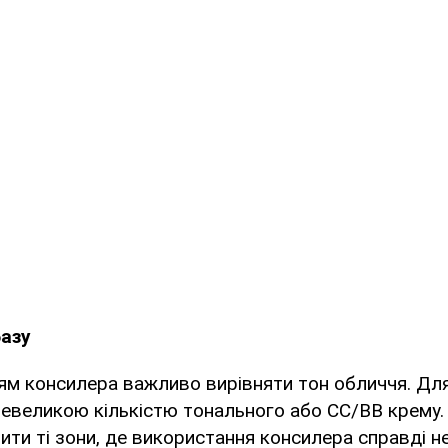
азу
ям консилера важливо вирівняти тон обличчя. Дл
евеликою кількістю тонального або СС/ВВ крему.
чити ті зони, де використання консилера справді не