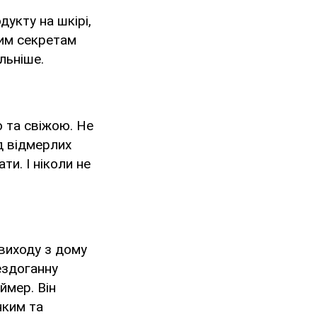
укту на шкірі,
ним секретам
льніше.
ю та свіжою. Не
д відмерлих
ти. І ніколи не
 виходу з дому
ездоганну
ймер. Він
нким та