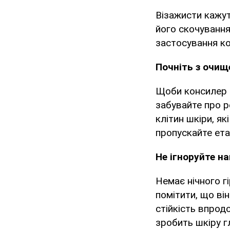
Візажисти кажут
його скочування
застосування ко
Почніть з очищ
Щоби консилер б
забувайте про р
клітин шкіри, як
пропускайте ет
Не ігноруйте н
Немає нічного г
помітити, що ві
стійкість впрод
зробить шкіру г