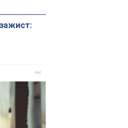
ізажист:
РУС