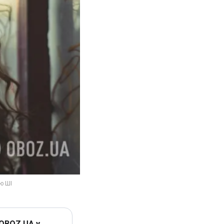
 OBOZ.UA у