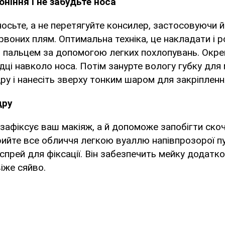
ніння і не забудьте носа
осьте, а не перетягуйте консилер, застосовуючи 
ервоних плям. Оптимальна техніка, це накладати і
 пальцем за допомогою легких похлопувань. Окре
дці навколо носа. Потім занурте вологу губку для 
ру і нанесіть зверху тонким шаром для закріпленн
дру
 зафіксує ваш макіяж, а й допоможе запобігти ск
ийте все обличчя легкою вуаллю напівпрозорої пу
спрей для фіксації. Він забезпечить мейку додатков
віже сяйво.