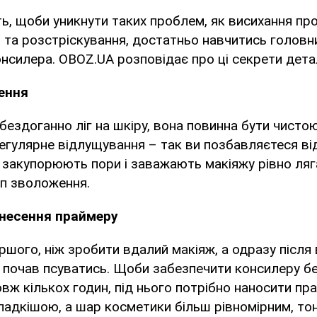
ь, щоби уникнути таких проблем, як висихання прод
 та розстріскування, достатньо навчитись голов
нсилера. OBOZ.UA розповідає про ці секрети дета
ення
ездоганно ліг на шкіру, вона повинна бути чисто
егулярне відлущування – так ви позбавляєтеся ві
і закупорюють пори і заважають макіяжу рівно ляга
ап зволоження.
анесення праймеру
іршого, ніж зробити вдалий макіяж, а одразу після
н почав псуватись. Щоби забезпечити консилеру б
овж кількох годин, під нього потрібно наносити пра
ладкішою, а шар косметики більш рівномірним, то