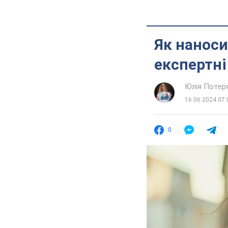
Як наноси
експертні
Юлія Потер
16.06.2024 07:
0