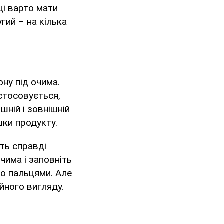
ці варто мати
гий – на кілька
ну під очима.
стосовується,
шній і зовнішній
шки продукту.
ть справді
чима і заповніть
бо пальцями. Але
йного вигляду.