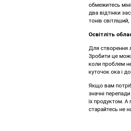
обмежитесь міні
два відтінки зас
тонів світліший
Освітліть обла
Для створення л
Зробити це можн
коли проблем не 
куточок ока і д
Якщо вам потріб
значні перепади
їх продуктом. А
старайтесь не н