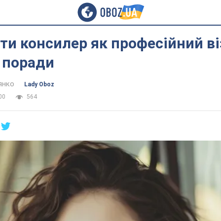
ти консилер як професійний в
 поради
янко
Lady Oboz
00
564