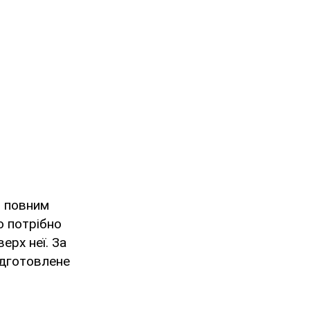
з повним
о потрібно
ерх неї. За
ідготовлене