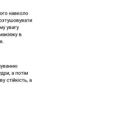
його навколо
 розтушовувати
му увагу
макіяжу в
я.
очуванню
дри, а потім
у стійкість, а