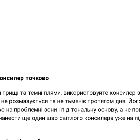
консилер точково
прищі та темні плями, використовуйте консилер 
 не розмазується та не тьмяніє протягом дня. Йог
 на проблемні зони і під тональну основу, а не пов
анести ще один шар світлого консилера уже на п