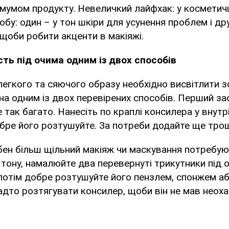
мумом продукту. Невеличкий лайфхак: у косметич
обу: один – у тон шкіри для усунення проблем і дру
, щоби робити акценти в макіяжі.
сть під очима одним із двох способів
егкого та сяючого образу необхідно висвітлити зо
а одним із двох перевірених способів. Перший за
так багато. Нанесіть по краплі консилера у внутрі
обре його розтушуйте. За потреби додайте ще тро
ен більш щільний макіяж чи маскування потребую
 тону, намалюйте два перевернуті трикутники під о
 потім добре розтушуйте його пензлем, спонжем а
адто розтягувати консилер, щоби він не мав неоха