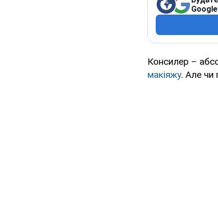
Google
Консилер – абсо
макіяжу
. Але чи