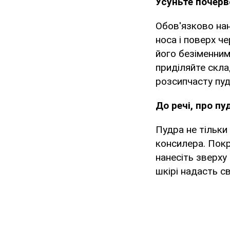
Усуньте почерво
Обов'язково нан
носа і поверх ч
його безіменним
приділяйте скла
розсипчасту пуд
До речі, про пу
Пудра не тільки
консилера. Покр
нанесіть зверху 
шкірі надасть с