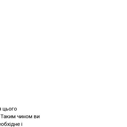
я цього
 Таким чином ви
обхідне і