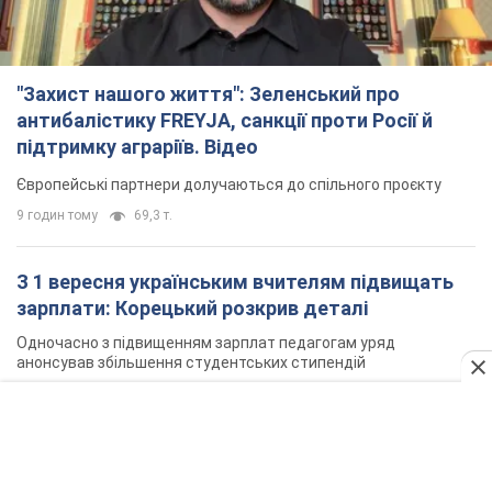
З 1 вересня українським вчителям підвищать
зарплати: Корецький розкрив деталі
Одночасно з підвищенням зарплат педагогам уряд
анонсував збільшення студентських стипендій
5 годин тому
3,6 т.
"Нам теж вони потрібні": Трамп відповів на
прохання Зеленського щодо передачі Україні
ракет для Patriot
Американські запаси окремих боєприпасів обмежені
5 годин тому
969