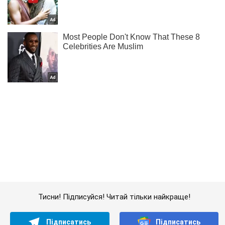
Тисни! Підписуйся! Читай тільки найкраще!
Підписатись
Підписатись
Lady Oboz
Як найпотворніше взуття...
Важливе