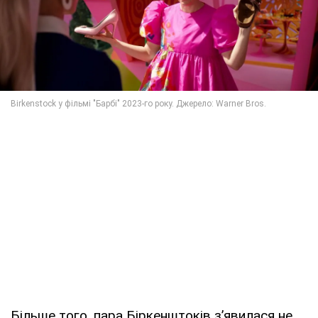
Більше того, пара Біркенштоків з’явилася не