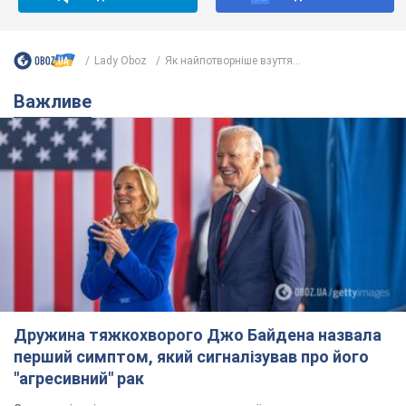
Дружина тяжкохворого Джо Байдена назвала
перший симптом, який сигналізував про його
"агресивний" рак
Спершу лікарі не надали цьому належної уваги
6.08.2026 12:46
16,3 т.
Відпустка Лесі Нікітюк у Карпатах
обернулася скандалом: чому ведучу
несправедливо захейтили
Знаменитість вийшла на пряму комунікацію в
мережі та розставила всі крапки над "і"