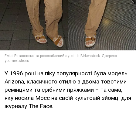
У 1996 році на піку популярності була модель
Arizona, класичного стилю з двома товстими
ремінцями та срібними пряжками – та сама,
яку носила Мосс на своїй культовій зйомці для
журналу The Face.