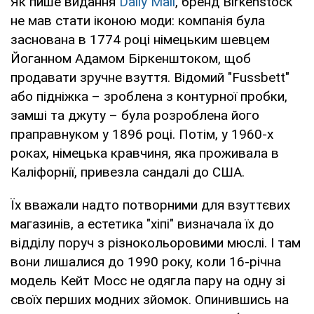
Як пише видання
Daily Mail
, бренд Birkenstock
не мав стати іконою моди: компанія була
заснована в 1774 році німецьким шевцем
Йоганном Адамом Біркенштоком, щоб
продавати зручне взуття. Відомий "Fussbett"
або підніжка – зроблена з контурної пробки,
замші та джуту – була розроблена його
праправнуком у 1896 році. Потім, у 1960-х
роках, німецька кравчиня, яка проживала в
Каліфорнії, привезла сандалі до США.
Їх вважали надто потворними для взуттєвих
магазинів, а естетика "хіпі" визначала їх до
відділу поруч з різнокольоровими мюслі. І там
вони лишалися до 1990 року, коли 16-річна
модель Кейт Мосс не одягла пару на одну зі
своїх перших модних зйомок. Опинившись на