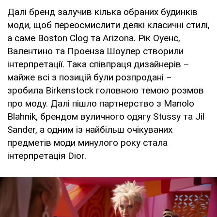
Далі бренд залучив кілька обраних будинків
моди, щоб переосмислити деякі класичні стилі,
а саме Boston Clog та Arizona. Рік Оуенс,
Валентино та Проенза Шоулер створили
інтерпретації. Така співпраця дизайнерів –
майже всі з позицій були розпродані –
зробила Birkenstock головною темою розмов
про моду. Далі пішло партнерство з Manolo
Blahnik, брендом вуличного одягу Stussy та Jil
Sander, а одним із найбільш очікуваних
предметів моди минулого року стала
інтерпретація Dior.