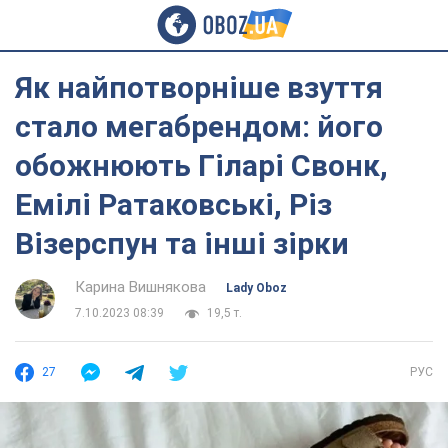
Як найпотворніше взуття
стало мегабрендом: його
обожнюють Гіларі Свонк,
Емілі Ратаковські, Різ
Візерспун та інші зірки
Карина Вишнякова
Lady Oboz
7.10.2023 08:39
19,5 т.
27
РУС