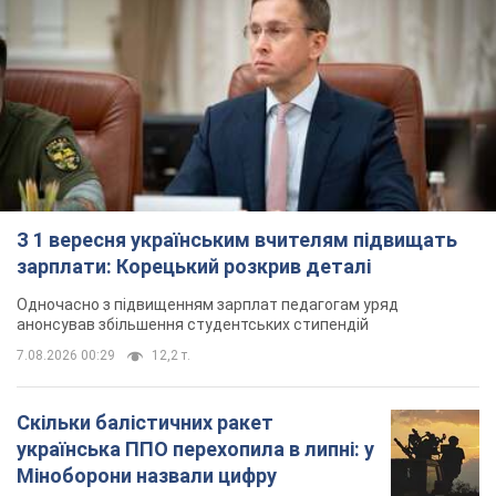
З 1 вересня українським вчителям підвищать
зарплати: Корецький розкрив деталі
Одночасно з підвищенням зарплат педагогам уряд
анонсував збільшення студентських стипендій
7.08.2026 00:29
12,2 т.
Скільки балістичних ракет
українська ППО перехопила в липні: у
Міноборони назвали цифру
Українська ППО працювала в умовах дефіциту
ракет-перехоплювачів
4 часа назад
6,5 т.
Ауріка Ротару через суд змінила
свою пенсію, на яку раніше
жалілася: скільки отримувала
співачка