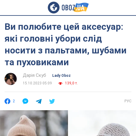
Ви полюбите цей аксесуар:
які головні убори слід
носити з пальтами, шубами
та пуховиками
Дарія Скуб
Lady Oboz
15.10.2023 05:09
139,0 т.
2
РУС