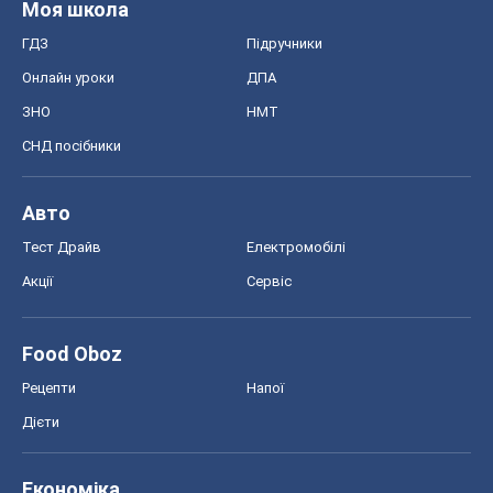
Тест Драйв
Електромобілі
Акції
Сервіс
Food Oboz
Рецепти
Напої
Дієти
Економіка
Ринки та компанії
Макроекономіка
MedOboz
Новини медицини
MAMACLUB
Шоу