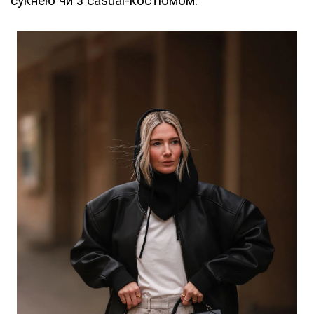
сукнею чи з casual-костюмом.