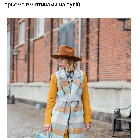
трьома вм'ятинами на тулії).