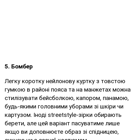
5. Бомбер
Легку коротку нейлонову куртку з товстою
гумкою в районі пояса та на манжетах можна
стилізувати бейсболкою, капором, панамою,
будь-якими головними уборами зі шкіри чи
картузом. Іноді streetstyle-зірки обирають
берети, але цей варіант пасуватиме лише
якщо ви доповнюєте образ зі спідницею,