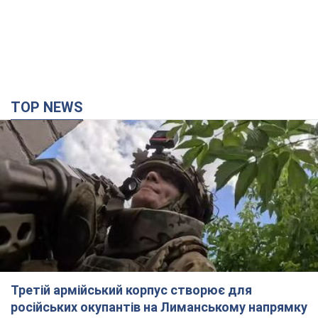
Третій армійський корпус створює для
російських окупантів на Лиманському напрямку
критичний дискомфорт: як це вдалося
Це зараз переростає у кризу для всього угруповання
3 часа назад
35,6 т.
"Працюємо, щоб отримати пакети з ракетами
для ППО": Зеленський заслухав доповідь
Драпатого і анонсував нові кроки