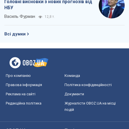
Про компанію
Команда
Правова інформація
Політика конфіденційності
Реклама на сайті
Документи
Редакційна політика
Журналісти OBOZ.UA на місці
подій
OBOZ.UA
Політика
Світ
Розслідування
Блоги
Суспільство
Регіони України
Київ
Харків