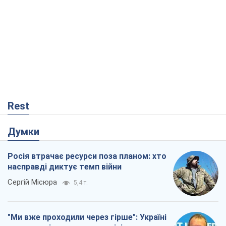
Rest
Думки
Росія втрачає ресурси поза планом: хто
насправді диктує темп війни
Сергій Місюра
5,4 т.
"Ми вже проходили через гірше": Україні
не варто піддаватися зневірі через
ракетний терор
Сергій Марченко, експерт
6,4 т.
Захід проспав загрозу: Росія може
перевірити НАТО війною
Леонід Невзлін
423