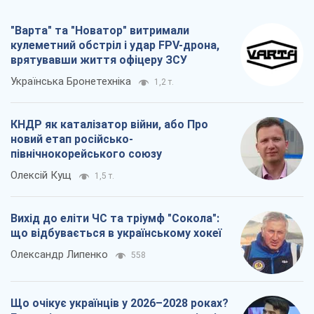
північнокорейського союзу
Олексій Кущ
1,5 т.
Вихід до еліти ЧС та тріумф "Сокола":
що відбувається в українському хокеї
Олександр Липенко
558
Що очікує українців у 2026–2028 роках?
Головні висновки з нових прогнозів від
НБУ
Василь Фурман
12,8 т.
Всі думки