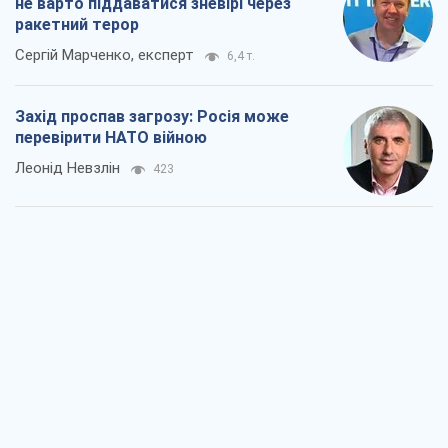
"Варта" та "Новатор" витримали
кулеметний обстріл і удар FPV-дрона,
врятувавши життя офіцеру ЗСУ
Українська Бронетехніка
1,2 т.
КНДР як каталізатор війни, або Про
новий етап російсько-