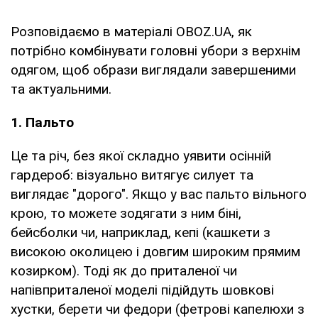
Розповідаємо в матеріалі OBOZ.UA, як
потрібно комбінувати головні убори з верхнім
одягом, щоб образи виглядали завершеними
та актуальними.
1. Пальто
Це та річ, без якої складно уявити осінній
гардероб: візуально витягує силует та
виглядає "дорого". Якщо у вас пальто вільного
крою, то можете зодягати з ним біні,
бейсболки чи, наприклад, кепі (кашкети з
високою околицею і довгим широким прямим
козирком). Тоді як до приталеної чи
напівприталеної моделі підійдуть шовкові
хустки, берети чи федори (фетрові капелюхи з