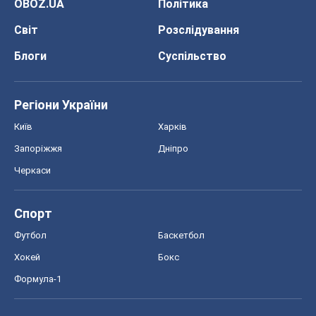
Запоріжжя
Дніпро
Черкаси
Спорт
Футбол
Баскетбол
Хокей
Бокс
Формула-1
Моя школа
ГДЗ
Підручники
Онлайн уроки
ДПА
ЗНО
НМТ
СНД посібники
Авто