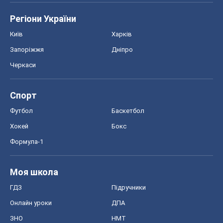
Регіони України
Київ
Харків
Запоріжжя
Дніпро
Черкаси
Спорт
Футбол
Баскетбол
Хокей
Бокс
Формула-1
Моя школа
ГДЗ
Підручники
Онлайн уроки
ДПА
ЗНО
НМТ