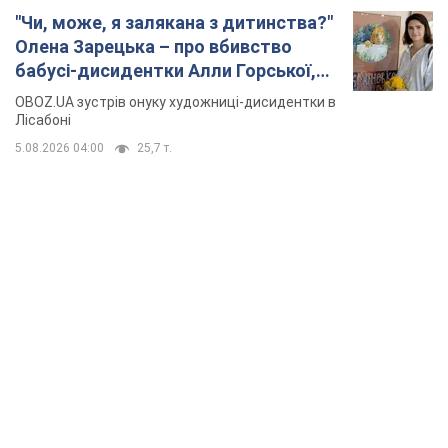
"Чи, може, я залякана з дитинства?"
Олена Зарецька – про вбивство
бабусі-дисидентки Алли Горської,
критику Дмитра Стуса та втечу в
OBOZ.UA зустрів онуку художниці-дисидентки в
Португалію з 5 дітьми
Лісабоні
5.08.2026 04:00
25,7 т.