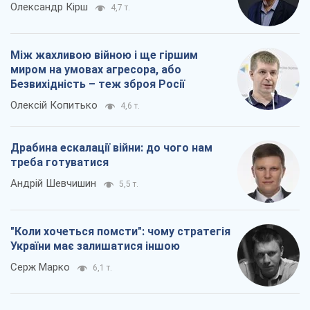
Олександр Кірш
4,7 т.
Між жахливою війною і ще гіршим
миром на умовах агресора, або
Безвихідність – теж зброя Росії
Олексій Копитько
4,6 т.
Драбина ескалації війни: до чого нам
треба готуватися
Андрій Шевчишин
5,5 т.
"Коли хочеться помсти": чому стратегія
України має залишатися іншою
Серж Марко
6,1 т.