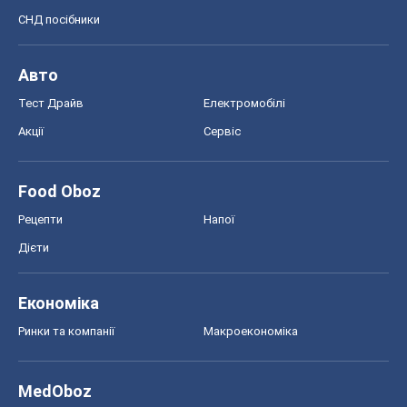
СНД посібники
Авто
Тест Драйв
Електромобілі
Акції
Сервіс
Food Oboz
Рецепти
Напої
Дієти
Економіка
Ринки та компанії
Макроекономіка
MedOboz