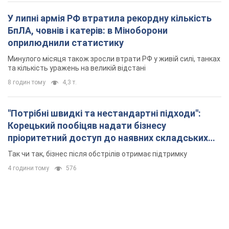
У липні армія РФ втратила рекордну кількість
БпЛА, човнів і катерів: в Міноборони
оприлюднили статистику
Минулого місяця також зросли втрати РФ у живій силі, танках
та кількість уражень на великій відстані
8 годин тому
4,3 т.
"Потрібні швидкі та нестандартні підходи":
Корецький пообіцяв надати бізнесу
пріоритетний доступ до наявних складських
приміщень
Так чи так, бізнес після обстрілів отримає підтримку
4 години тому
576