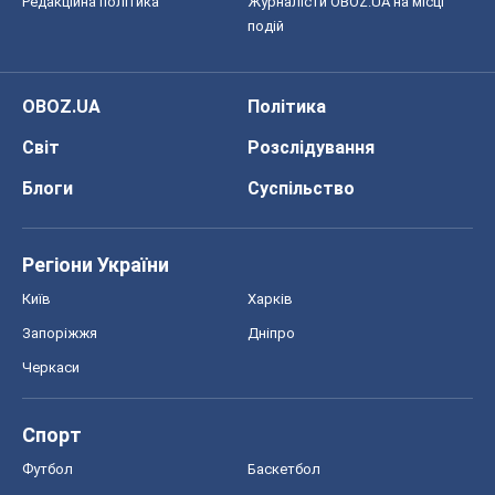
Спорт
Футбол
Баскетбол
Хокей
Бокс
Формула-1
Моя школа
ГДЗ
Підручники
Онлайн уроки
ДПА
ЗНО
НМТ
СНД посібники
Авто
Тест Драйв
Електромобілі