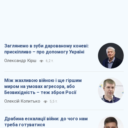
Олексій Копитько
5,5 т.
Драбина ескалації війни: до чого нам
треба готуватися
Андрій Шевчишин
6,6 т.
"Коли хочеться помсти": чому стратегія
України має залишатися іншою
Серж Марко
7,1 т.
Всі думки