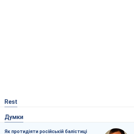
Думки
Як протидіяти російській балістиці
Віталій Портников
15,3 т.
Попри все, Київ вистоїть. Бо здатися
означає втратити все
Ольга Айвазовська
10,4 т.
Захід зобов'язаний зупинити путінський
геноцид українців
Леонід Невзлін
3,8 т.