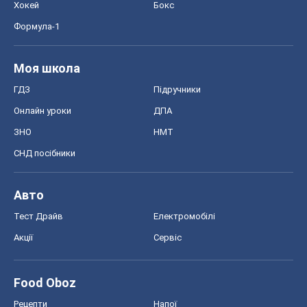
Акції
Сервіс
Food Oboz
Рецепти
Напої
Дієти
Економіка
Ринки та компанії
Макроекономіка
MedOboz
Новини медицини
MAMACLUB
Шоу
Афіша
Плітки