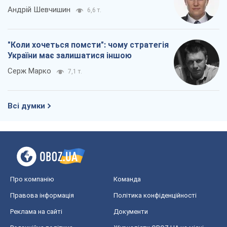
Про компанію
Команда
Правова інформація
Політика конфіденційності
Реклама на сайті
Документи
Редакційна політика
Журналісти OBOZ.UA на місці
подій
OBOZ.UA
Політика
Світ
Розслідування
Блоги
Суспільство
Регіони України
Київ
Харків
Запоріжжя
Дніпро
Черкаси