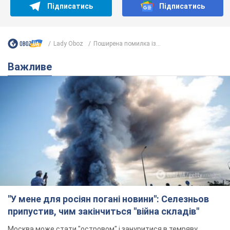
"У мене для росіян погані новини": Селезньов
припустив, чим закінчиться "війна складів"
Москва може стати "островом" і зануритися в темряву,
спрогнозував військовий експерт
5.08.2026 16:00
58,8 т.
Банки "готуються" до нового курсу
долара: українцям розповіли, чого
очікувати
Яким буде курс валюти в обмінниках
9 годин тому
112,9 т.
"Джипінг руйнує екосистеми, які
формувалися сотні років": у
Greenpeace забили на сполох