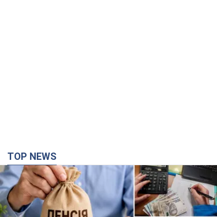
Українці "хакнули" Пенсійний фонд: виплати
масово підвищують через позови, але грошей
не вистачає
Як перераховують пенсії
годину тому
26,2 т.
Під атакою був НПЗ: у російському Ярославлі
прогриміла серія вибухів. Фото і відео