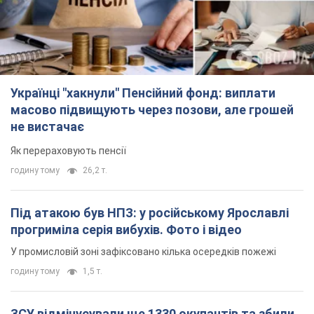
У промисловій зоні зафіксовано кілька осередків пожежі
годину тому
1,5 т.
ЗСУ відмінусували ще 1330 окупантів та збили
понад 1800 російських БПЛА – Генштаб
Чисельність путінської армії скорочується
годину тому
15,7 т.