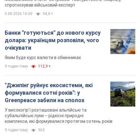
У високогір'ї розташовані альпійські та
субальпійські луки – рідкісні природні
комплекси, які формувалися протягом сотень років
9 годин тому
963
TOP NEWS