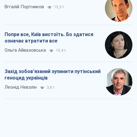
Заглянемо в зуби дарованому коневі:
прискіпливо – про допомогу Україні
Олександр Кірш
6,2 т.
Між жахливою війною і ще гіршим
миром на умовах агресора, або
Безвихідність – теж зброя Росії