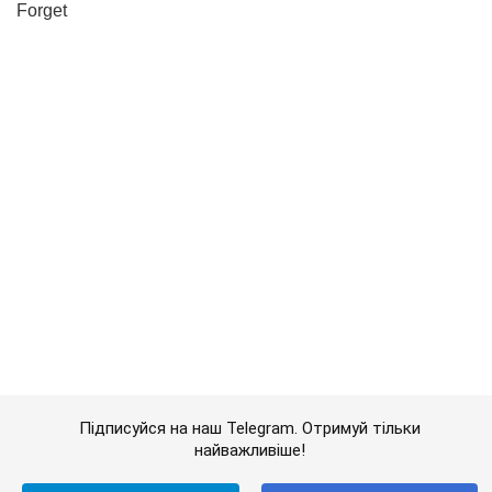
Підписуйся на наш Telegram. Отримуй тільки
найважливіше!
Підписатись
Підписатись
Lady Oboz
Поширена помилка із...
Важливе