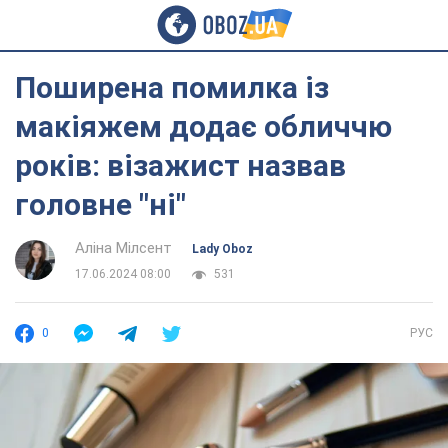
Поширена помилка із
макіяжем додає обличчю
років: візажист назвав
головне "ні"
Аліна Мілсент
Lady Oboz
17.06.2024 08:00
531
0
РУС