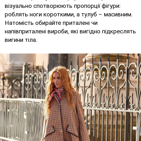
візуально спотворюють пропорції фігури:
роблять ноги короткими, а тулуб – масивним.
Натомість обирайте приталені чи
напівприталені вироби, які вигідно підкреслять
вигини тіла.