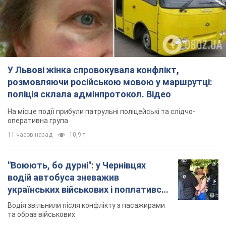
У Львові жінка спровокувала конфлікт,
розмовляючи російською мовою у маршрутці:
поліція склала адмінпротокол. Відео
На місце події прибули патрульні поліцейські та слідчо-
оперативна група
11 часов назад
10,9 т.
"Воюють, бо дурні": у Чернівцях
водій автобуса зневажив
українських військових і поплатився.
Відео
Водія звільнили після конфлікту з пасажирами
та образ військових