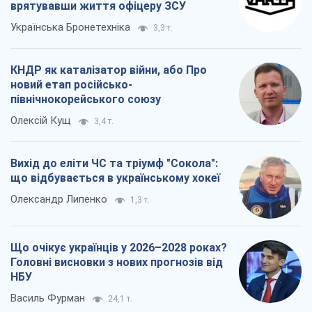
врятувавши життя офіцеру ЗСУ
Українська Бронетехніка
3,3 т.
КНДР як каталізатор війни, або Про
новий етап російсько-
північнокорейського союзу
Олексій Кущ
3,4 т.
Вихід до еліти ЧС та тріумф "Сокола":
що відбувається в українському хокеї
Олександр Липенко
1,3 т.
Що очікує українців у 2026–2028 роках?
Головні висновки з нових прогнозів від
НБУ
Василь Фурман
24,1 т.