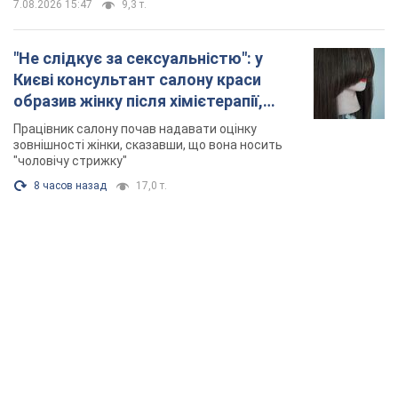
7.08.2026 15:47
9,3 т.
"Не слідкує за сексуальністю": у
Києві консультант салону краси
образив жінку після хімієтерапії,
розгорівся скандал. Фото
Працівник салону почав надавати оцінку
зовнішності жінки, сказавши, що вона носить
"чоловічу стрижку"
8 часов назад
17,0 т.