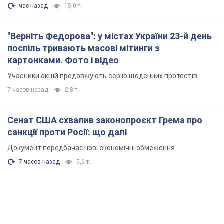
час назад
15,0 т.
"Верніть Федорова": у містах України 23-й день
поспіль тривають масові мітинги з
картонками. Фото і відео
Учасники акцій продовжують серію щоденних протестів
7 часов назад
2,8 т.
Сенат США схвалив законопроєкт Грема про
санкції проти Росії: що далі
Документ передбачає нові економічні обмеження
7 часов назад
5,6 т.