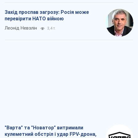
Захід проспав загрозу: Росія може
перевірити НАТО війною
Леонід Невзлін
3,4 т.
"Варта" та "Новатор" витримали
кулеметний обстріл і удар FPV-дрона,