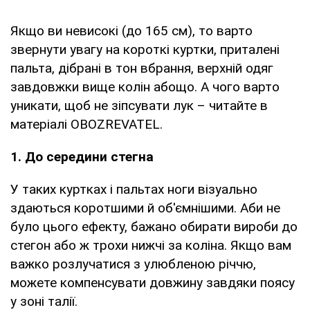
Якщо ви невисокі (до 165 см), то варто
звернути увагу на короткі куртки, приталені
пальта, дібрані в тон вбрання, верхній одяг
завдовжки вище колін абощо. А чого варто
уникати, щоб не зіпсувати лук – читайте в
матеріалі OBOZREVATEL.
1. До середини стегна
У таких куртках і пальтах ноги візуально
здаються коротшими й об'ємнішими. Аби не
було цього ефекту, бажано обирати вироби до
стегон або ж трохи нижчі за коліна. Якщо вам
важко розлучатися з улюбленою річчю,
можете компенсувати довжину завдяки поясу
у зоні талії.