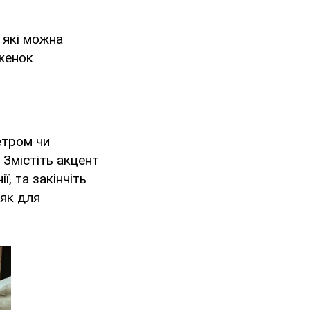
, які можна
уженок
етром чи
 Змістіть акцент
, та закінчіть
 як для