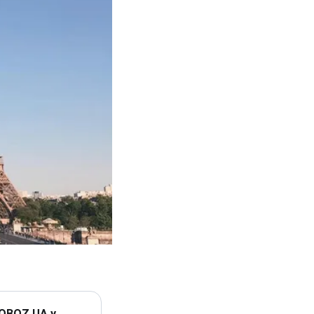
 OBOZ.UA у