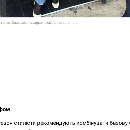
ьфом
езон стилісти рекомендують комбінувати базову б