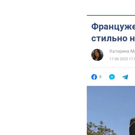
Француже
стильно н
Катерина М
17.08.2025 17:
0