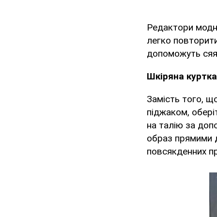
Редактори модн
легко повторити
допоможуть сяят
Шкіряна куртка
Замість того, щ
піджаком, обері
на талію за допо
образ прямими д
повсякденних пр