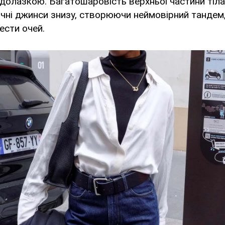
долазкою. Багатошаровість верхньої частини тіл
ні джинси знизу, створюючи неймовірний тандем,
ести очей.