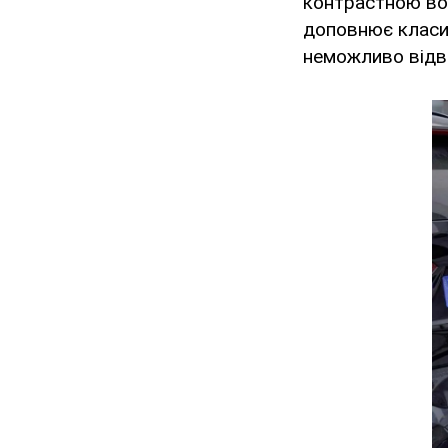
контрастною во
доповнює класич
неможливо відв