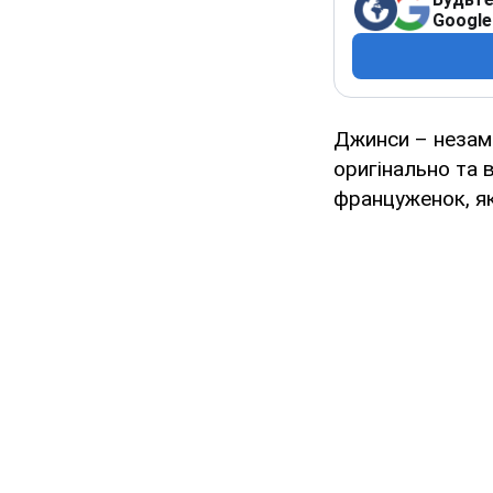
Google
Джинси – незамін
оригінально та 
француженок, я