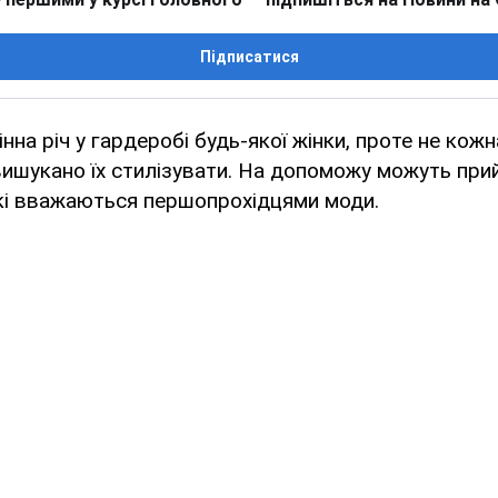
Підписатися
на річ у гардеробі будь-якої жінки, проте не кожн
вишукано їх стилізувати. На допоможу можуть при
кі вважаються першопрохідцями моди.