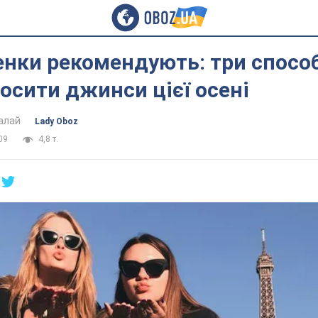
нки рекомендують: три спосо
осити джинси цієї осені
алай
Lady Oboz
09
4,8 т.