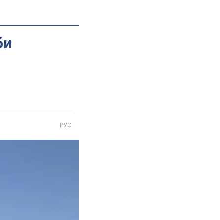
би
РУС