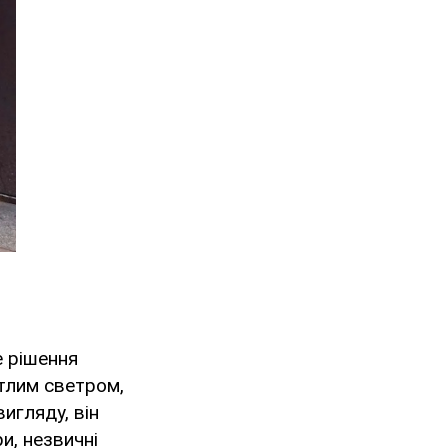
е рішення
тлим светром,
игляду, він
и, незвичні