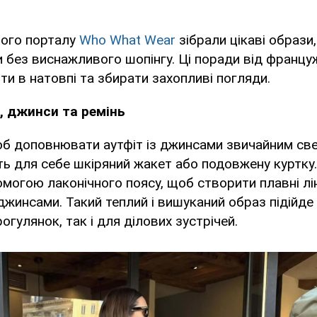
ого порталу
Who What Wear
зібрали цікаві образи
 без виснажливого шопінгу. Ці поради від франц
и в натовпі та збирати захопливі погляди.
, джинси та ремінь
об доповнювати аутфіт із джинсами звичайним св
ть для себе шкіряний жакет або подовжену куртку.
могою лаконічного поясу, щоб створити плавні лінії
жинсами. Такий теплий і вишуканий образ підійде
огулянок, так і для ділових зустрічей.