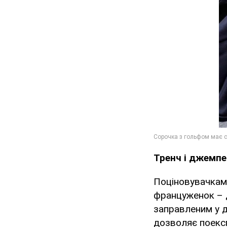
Тренч і джемпе
Поціновувачкам 
француженок – д
заправленим у д
дозволяє поексп