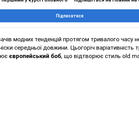
Підписатися
ачів модних тенденцій протягом тривалого часу 
чіски середньої довжини. Цьогоріч варіативність 
нює
європейський боб
, що відтворює стиль old mo