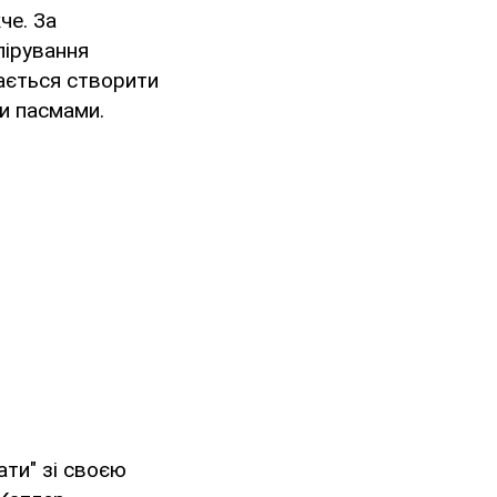
че. За
лірування
дається створити
ми пасмами.
ати" зі своєю