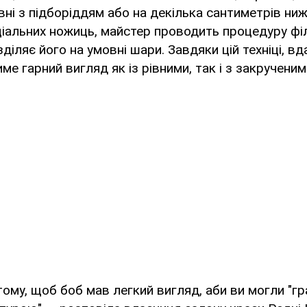
івні з підборіддям або на декілька сантиметрів ниж
іальних ножиць, майстер проводить процедуру фі
зділяє його на умовні шари. Завдяки цій техніці, в
име гарний вигляд як із рівними, так і з закручени
 тому, щоб боб мав легкий вигляд, аби ви могли "гр