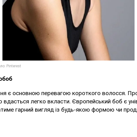
обоб
ня є основною перевагою короткого волосся. Про
о вдасться легко вкласти. Європейський боб є ун
атиме гарний вигляд із будь-якою формою чи прод