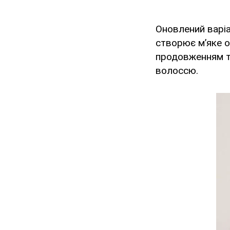
Оновлений варіа
створює м’яке 
продовженням те
волоссю.