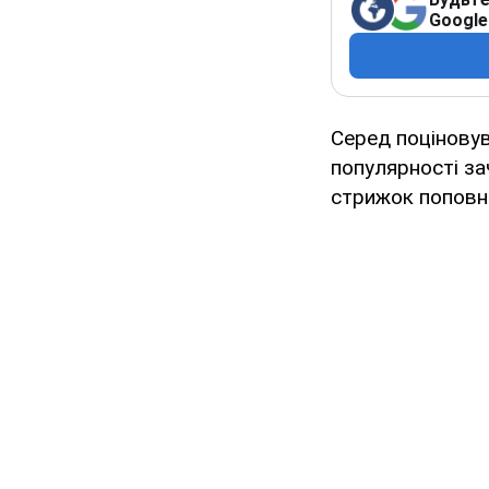
Google
Серед поціновув
популярності за
стрижок попов