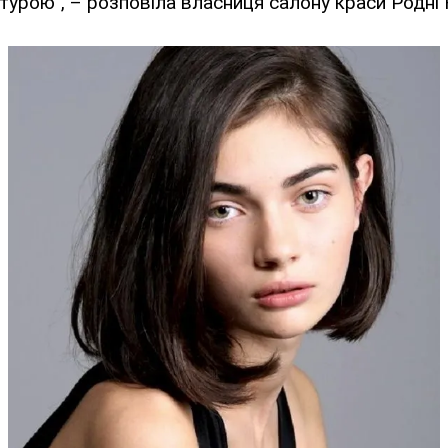
урою", – розповіла власниця салону краси Родні 