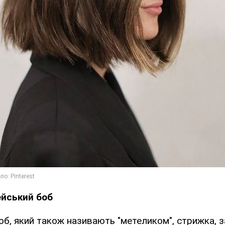
ейський боб
б, який також називають "метеликом", стрижка, з