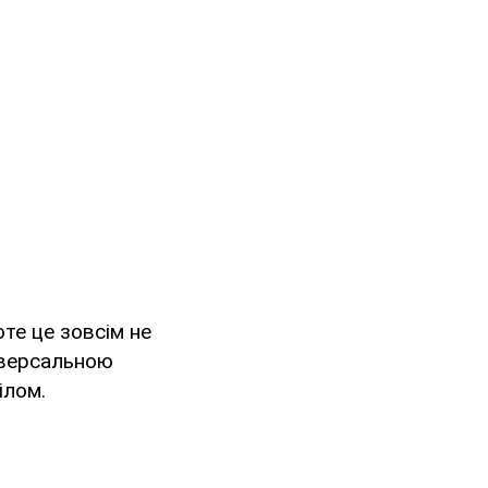
те це зовсім не
іверсальною
ілом.