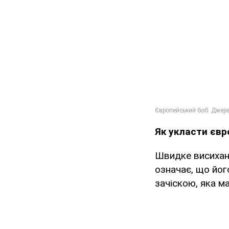
Як укласти євр
Швидке висихан
означає, що йог
зачіскою, яка м