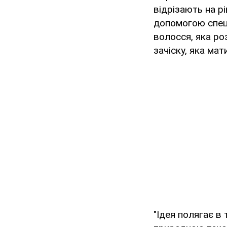
відрізають на р
допомогою спец
волосся, яка ро
зачіску, яка мат
"Ідея полягає в