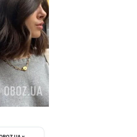
 OBOZ.UA у