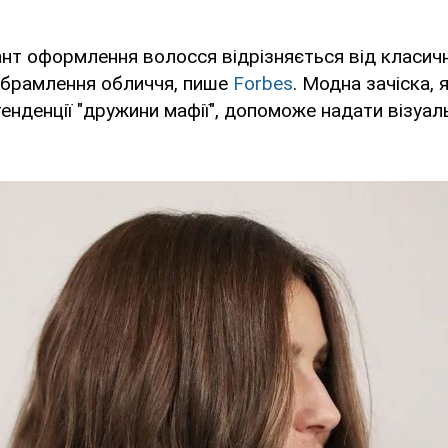
нт оформлення волосся відрізняється від класич
обрамлення обличчя, пише
Forbes
. Модна зачіска, 
нденції "дружини мафії", допоможе надати візуал