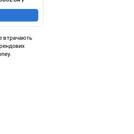
не втрачають
трендових
ney.