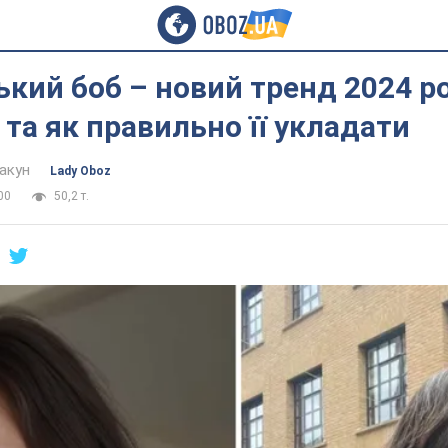
кий боб – новий тренд 2024 ро
а та як правильно її укладати
акун
Lady Oboz
00
50,2 т.