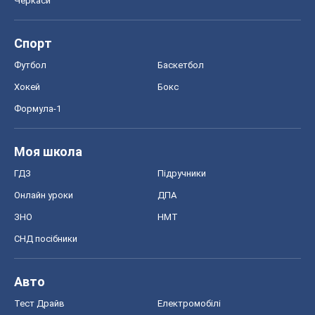
Черкаси
Спорт
Футбол
Баскетбол
Хокей
Бокс
Формула-1
Моя школа
ГДЗ
Підручники
Онлайн уроки
ДПА
ЗНО
НМТ
СНД посібники
Авто
Тест Драйв
Електромобілі