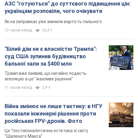
АЗС "готуються" до суттєвого підвищення цін:
українцям розповіли, чого очікувати
Як на заправках уже змінили вартість пального
12 часов назад
23,6 т.
"Білий дім не є власністю Трампа":
суд США зупинив будівництво
бальної зали за $400 млн
Трамп вже заявив, що негайно подасть
апеляцію а це "жахливе рішення"
11 часов назад
2,9 т.
Війна змінює не лише тактику: в НГУ
показали інженерні рішення проти
російських FPV-дронів. Фото
Це "постапокаліптична естетика зі світу
"Шаленого Макса"