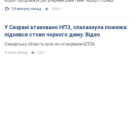
Ворог продовжує регулярний ракетний терор столиці
24 минуты назад
24,6 т.
У Сизрані атаковано НПЗ, спалахнула пожежа:
піднявся стовп чорного диму. Відео
Самарську область всю ніч атакували БПЛА
4 часа назад
2,8 т.