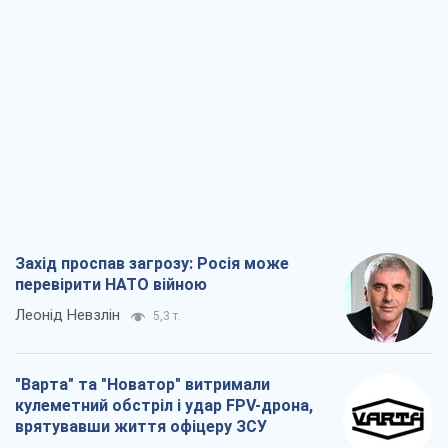
Захід проспав загрозу: Росія може
перевірити НАТО війною
Леонід Невзлін
5,3 т.
"Варта" та "Новатор" витримали
кулеметний обстріл і удар FPV-дрона,
врятувавши життя офіцеру ЗСУ