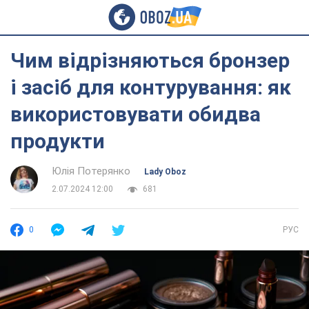
Чим відрізняються бронзер
і засіб для контурування: як
використовувати обидва
продукти
Юлія Потерянко
Lady Oboz
2.07.2024 12:00
681
0
РУС