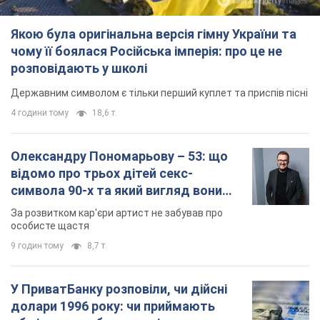
Якою була оригінальна версія гімну України та
чому її боялася Російська імперія: про це не
розповідають у школі
Державним символом є тільки перший куплет та приспів пісні
4 години тому
18,6 т.
Олександру Пономарьову – 53: що
відомо про трьох дітей секс-
символа 90-х та який вигляд вони
мають
За розвитком кар'єри артист не забував про
особисте щастя
9 годин тому
8,7 т.
У ПриватБанку розповіли, чи дійсні
долари 1996 року: чи приймають