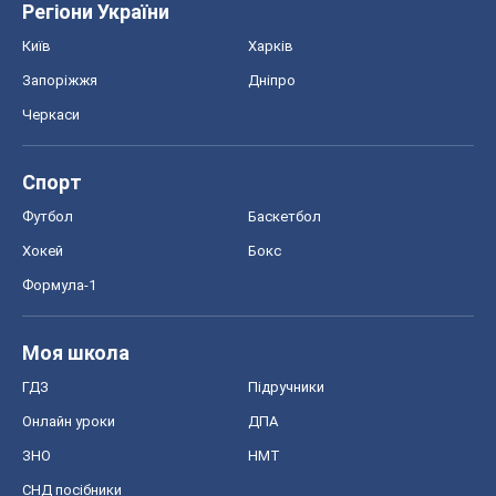
Регіони України
Київ
Харків
Запоріжжя
Дніпро
Черкаси
Спорт
Футбол
Баскетбол
Хокей
Бокс
Формула-1
Моя школа
ГДЗ
Підручники
Онлайн уроки
ДПА
ЗНО
НМТ
СНД посібники