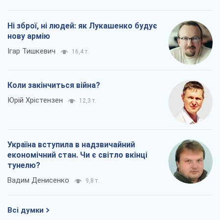
Ні зброї, ні людей: як Лукашенко будує
нову армію
Ігар Тишкевич
16,4 т.
Коли закінчиться війна?
Юрій Хрістензен
12,3 т.
Україна вступила в надзвичайний
економічний стан. Чи є світло вкінці
тунелю?
Вадим Денисенко
9,8 т.
Всі думки