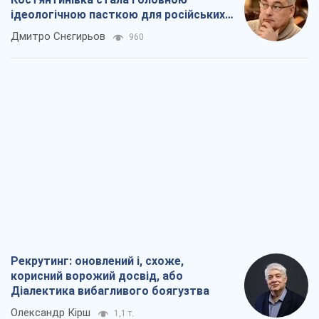
ідеологічною пасткою для російських
окупантів
Дмитро Снєгирьов
960
Рекрутинг: оновлений і, схоже,
корисний ворожий досвід, або
Діалектика вибагливого боягузтва
Олександр Кірш
1,1 т.