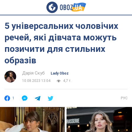
5 універсальних чоловічих
речей, які дівчата можуть
позичити для стильних
образів
Дарія Скуб
Lady Oboz
10.08.2023 13:04
4,7 т.
1
РУС