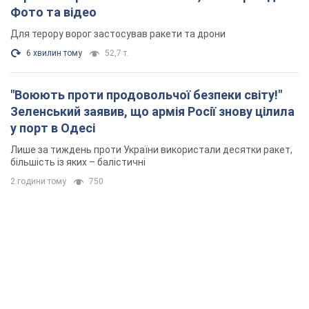
Фото та відео
Для терору ворог застосував ракети та дрони
6 хвилин тому
52,7 т.
"Воюють проти продовольчої безпеки світу!"
Зеленський заявив, що армія Росії знову цілила
у порт в Одесі
Лише за тиждень проти України використали десятки ракет,
більшість із яких – балістичні
2 години тому
750