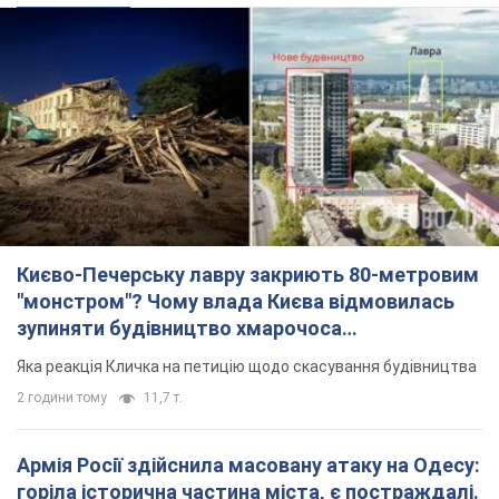
Києво-Печерську лавру закриють 80-метровим
"монстром"? Чому влада Києва відмовилась
зупиняти будівництво хмарочоса
"московського вірянина"
Яка реакція Кличка на петицію щодо скасування будівництва
2 години тому
11,7 т.
Армія Росії здійснила масовану атаку на Одесу:
горіла історична частина міста, є постраждалі.