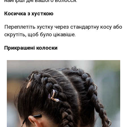
найгірші дні вашого волосся.
Косичка з хусткою
Переплетіть хустку через стандартну косу або
скрутіть, щоб було цікавіше.
Прикрашені колоски