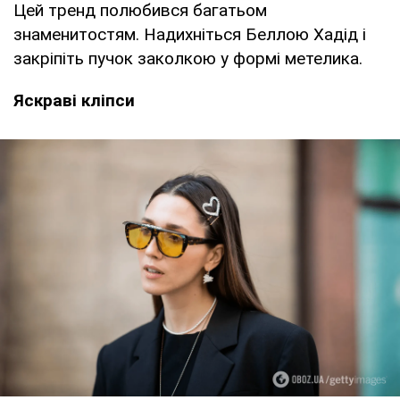
Цей тренд полюбився багатьом
знаменитостям. Надихніться Беллою Хадід і
закріпіть пучок заколкою у формі метелика.
Яскраві кліпси