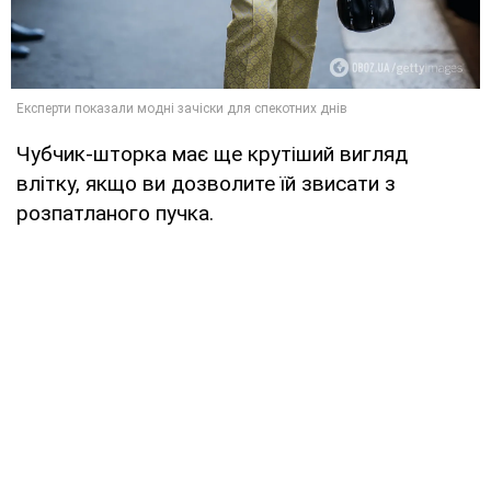
Чубчик-шторка має ще крутіший вигляд
влітку, якщо ви дозволите їй звисати з
розпатланого пучка.