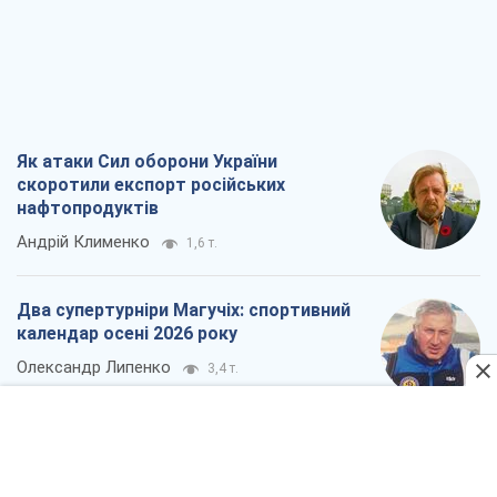
Як атаки Сил оборони України
скоротили експорт російських
нафтопродуктів
Андрій Клименко
1,6 т.
Два супертурніри Магучіх: спортивний
календар осені 2026 року
Олександр Липенко
3,4 т.
Ракетний щит і меч України: ставка на
виробництво власних ракет