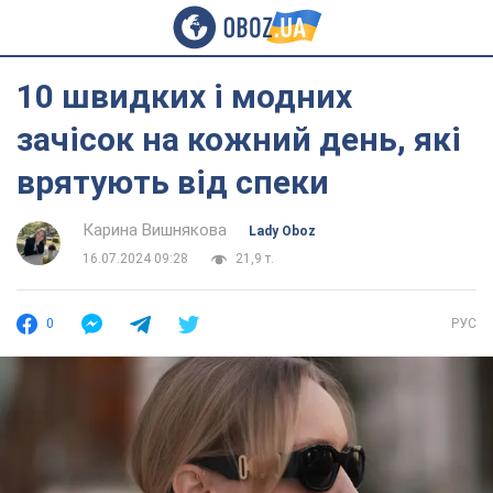
10 швидких і модних
зачісок на кожний день, які
врятують від спеки
Карина Вишнякова
Lady Oboz
16.07.2024 09:28
21,9 т.
0
РУС