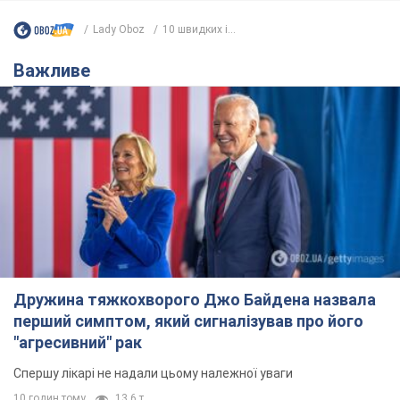
Lady Oboz
10 швидких і...
Важливе
Дружина тяжкохворого Джо Байдена назвала
перший симптом, який сигналізував про його
"агресивний" рак
Спершу лікарі не надали цьому належної уваги
10 годин тому
13,6 т.