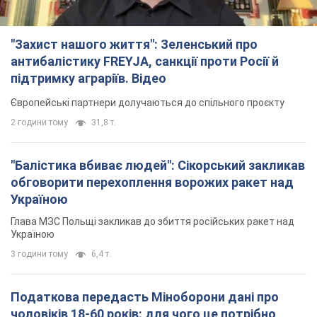
"Захист нашого життя": Зеленський про
антибалістику FREYJA, санкції проти Росії й
підтримку аграріїв. Відео
Європейські партнери долучаються до спільного проєкту
2 години тому
31,8 т.
"Балістика вбиває людей": Сікорський закликав
обговорити перехоплення ворожих ракет над
Україною
Глава МЗС Польщі закликав до збиття російських ракет над
Україною
3 години тому
6,4 т.
Податкова передасть Міноборони дані про
чоловіків 18-60 років: для чого це потрібно