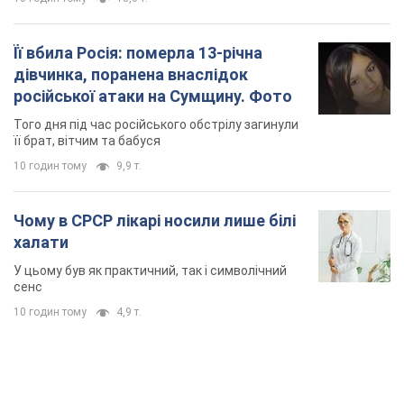
Її вбила Росія: померла 13-річна
дівчинка, поранена внаслідок
російської атаки на Сумщину. Фото
Того дня під час російського обстрілу загинули
її брат, вітчим та бабуся
10 годин тому
9,9 т.
Чому в СРСР лікарі носили лише білі
халати
У цьому був як практичний, так і символічний
сенс
10 годин тому
4,9 т.