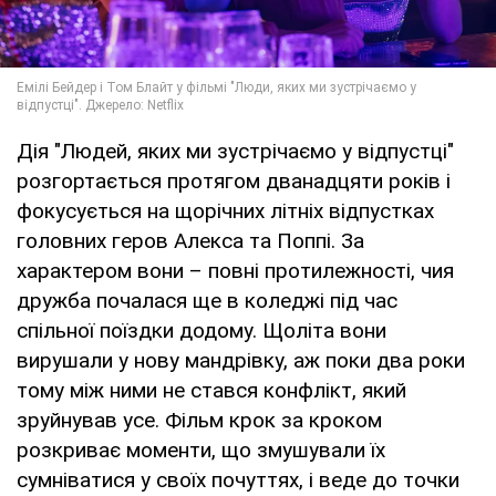
Дія "Людей, яких ми зустрічаємо у відпустці"
розгортається протягом дванадцяти років і
фокусується на щорічних літніх відпустках
головних геров Алекса та Поппі. За
характером вони – повні протилежності, чия
дружба почалася ще в коледжі під час
спільної поїздки додому. Щоліта вони
вирушали у нову мандрівку, аж поки два роки
тому між ними не стався конфлікт, який
зруйнував усе. Фільм крок за кроком
розкриває моменти, що змушували їх
сумніватися у своїх почуттях, і веде до точки