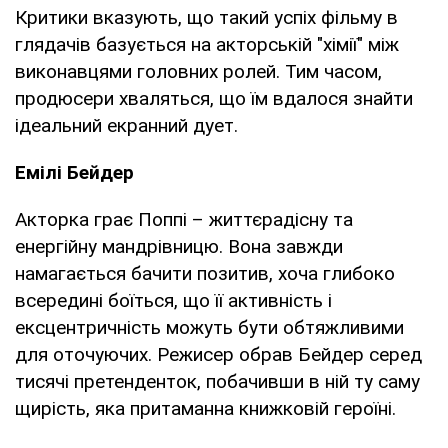
Критики вказують, що такий успіх фільму в
глядачів базується на акторській "хімії" між
виконавцями головних ролей. Тим часом,
продюсери хваляться, що їм вдалося знайти
ідеальний екранний дует.
Емілі Бейдер
Акторка грає Поппі – життєрадісну та
енергійну мандрівницю. Вона завжди
намагається бачити позитив, хоча глибоко
всередині боїться, що її активність і
ексцентричність можуть бути обтяжливими
для оточуючих. Режисер обрав Бейдер серед
тисячі претенденток, побачивши в ній ту саму
щирість, яка притаманна книжковій героїні.