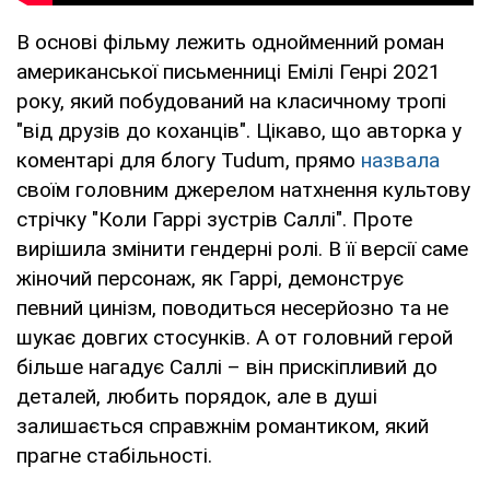
В основі фільму лежить однойменний роман
американської письменниці Емілі Генрі 2021
року, який побудований на класичному тропі
"від друзів до коханців". Цікаво, що авторка у
коментарі для блогу Tudum, прямо
назвала
своїм головним джерелом натхнення культову
стрічку "Коли Гаррі зустрів Саллі". Проте
вирішила змінити гендерні ролі. В її версії саме
жіночий персонаж, як Гаррі, демонструє
певний цинізм, поводиться несерйозно та не
шукає довгих стосунків. А от головний герой
більше нагадує Саллі – він прискіпливий до
деталей, любить порядок, але в душі
залишається справжнім романтиком, який
прагне стабільності.