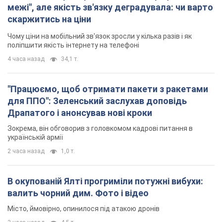
межі", але якість зв'язку деградувала: чи варто
скаржитись на ціни
Чому ціни на мобільний зв'язок зросли у кілька разів і як
поліпшити якість інтернету на телефоні
4 часа назад
34,1 т.
"Працюємо, щоб отримати пакети з ракетами
для ППО": Зеленський заслухав доповідь
Драпатого і анонсував нові кроки
Зокрема, він обговорив з головкомом кадрові питання в
українській армії
2 часа назад
1,0 т.
В окупованій Ялті прогриміли потужні вибухи:
валить чорний дим. Фото і відео
Місто, ймовірно, опинилося під атакою дронів