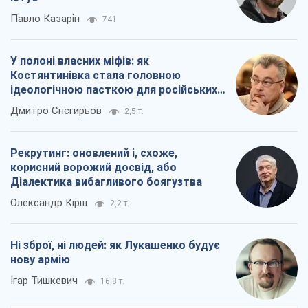
Павло Казарін
741
У полоні власних міфів: як
Костянтинівка стала головною
ідеологічною пасткою для російських
окупантів
Дмитро Снєгирьов
2,5 т.
Рекрутинг: оновлений і, схоже,
корисний ворожий досвід, або
Діалектика вибагливого боягузтва
Олександр Кірш
2,2 т.
Ні зброї, ні людей: як Лукашенко будує
нову армію
Ігар Тишкевич
16,8 т.