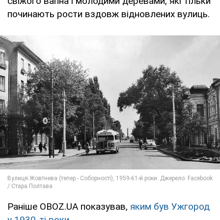
свіжого вапна і молодими деревами, які тільки
починають рости вздовж відновлених вулиць.
Раніше OBOZ.UA показував,
яким був Ужгород
у 1930-ті роки
.