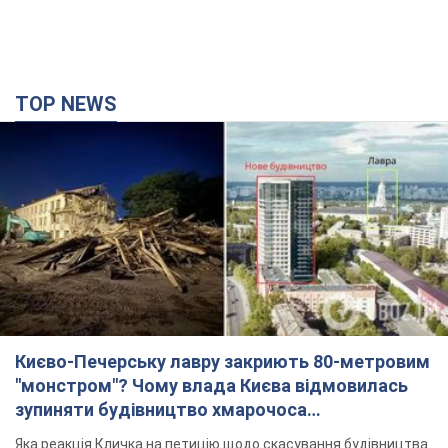
TOP NEWS
Києво-Печерську лавру закриють 80-метровим
"монстром"? Чому влада Києва відмовилась
зупиняти будівництво хмарочоса
"московського вірянина"
Яка реакція Кличка на петицію щодо скасування будівництва