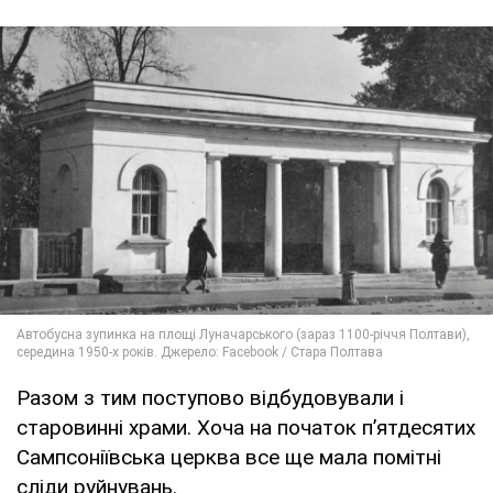
Разом з тим поступово відбудовували і
старовинні храми. Хоча на початок п’ятдесятих
Сампсоніївська церква все ще мала помітні
сліди руйнувань.