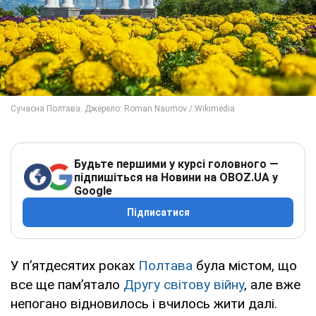
Будьте першими у курсі головного —
підпишіться на Новини на OBOZ.UA у
Google
Підписатися
У п’ятдесятих роках
Полтава
була містом, що
все ще пам’ятало
Другу світову війну
, але вже
непогано відновилось і вчилось жити далі.