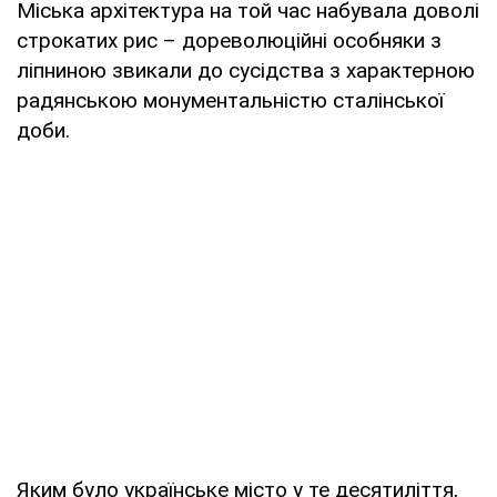
Міська архітектура на той час набувала доволі
строкатих рис – дореволюційні особняки з
ліпниною звикали до сусідства з характерною
радянською монументальністю сталінської
доби.
Яким було українське місто у те десятиліття,