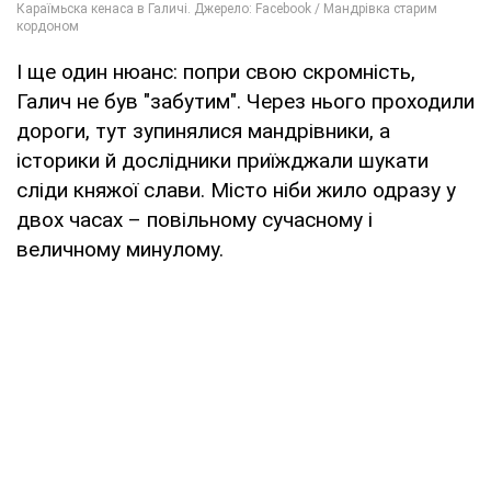
І ще один нюанс: попри свою скромність,
Галич не був "забутим". Через нього проходили
дороги, тут зупинялися мандрівники, а
історики й дослідники приїжджали шукати
сліди княжої слави. Місто ніби жило одразу у
двох часах – повільному сучасному і
величному минулому.