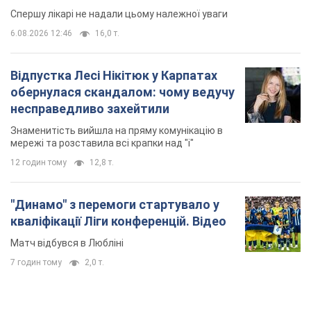
Спершу лікарі не надали цьому належної уваги
6.08.2026 12:46
16,0 т.
Відпустка Лесі Нікітюк у Карпатах
обернулася скандалом: чому ведучу
несправедливо захейтили
Знаменитість вийшла на пряму комунікацію в
мережі та розставила всі крапки над "і"
12 годин тому
12,8 т.
"Динамо" з перемоги стартувало у
кваліфікації Ліги конференцій. Відео
Матч відбувся в Любліні
7 годин тому
2,0 т.