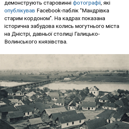
демонструють старовинні
фотографії
, які
опублікував
Facebook-паблік "Мандрівка
старим кордоном". На кадрах показана
історична забудова колись могутнього міста
на Дністрі, давньої столиці Галицько-
Волинського князівства.