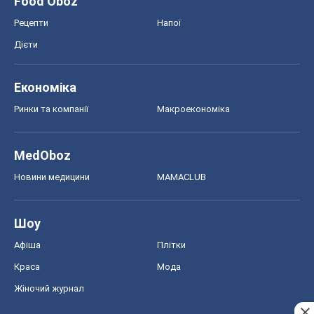
Food Oboz
Рецепти
Напої
Дієти
Економіка
Ринки та компанії
Макроекономіка
MedOboz
Новини медицини
MAMACLUB
Шоу
Афіша
Плітки
Краса
Мода
Жіночий журнал