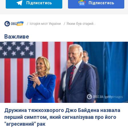
Підписатись
Підписатись
Історія міст України
Яким був старий...
Важливе
Дружина тяжкохворого Джо Байдена назвала
перший симптом, який сигналізував про його
"агресивний" рак