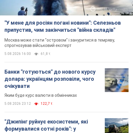
"У мене для росіян погані новини": Селезньов
припустив, чим закінчиться "війна складів"
Москва може стати "островом" і зануритися в темряву,
спрогнозував військовий експерт
5.08.2026 16:00
61,8 т.
Банки "готуються" до нового курсу
долара: українцям розповіли, чого
очікувати
Яким буде курс валюти в обмінниках
5.08.2026 23:12
122,7 т.
"Джипінг руйнує екосистеми, які
формувалися сотні років": у