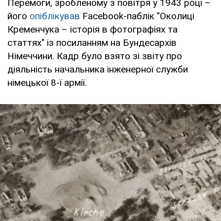
Перемоги, зробленому з повітря у 1943 році –
його
опіблікував
Facebook-паблік "Околиці
Кременчука – історія в фотографіях та
статтях" із посиланням на Бундесархів
Німеччини. Кадр було взято зі звіту про
діяльність начальника інженерної служби
німецької 8-ї армії.