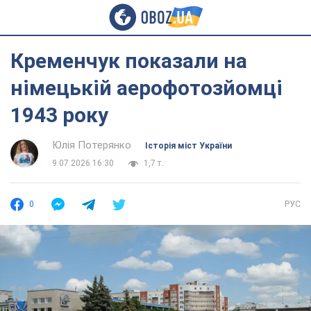
Кременчук показали на
німецькій аерофотозйомці
1943 року
Юлія Потерянко
Історія міст України
9.07.2026 16:30
1,7 т.
0
РУС