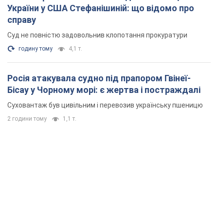
України у США Стефанішиній: що відомо про
справу
Суд не повністю задовольнив клопотання прокуратури
годину тому
4,1 т.
Росія атакувала судно під прапором Гвінеї-
Бісау у Чорному морі: є жертва і постраждалі
Суховантаж був цивільним і перевозив українську пшеницю
2 години тому
1,1 т.