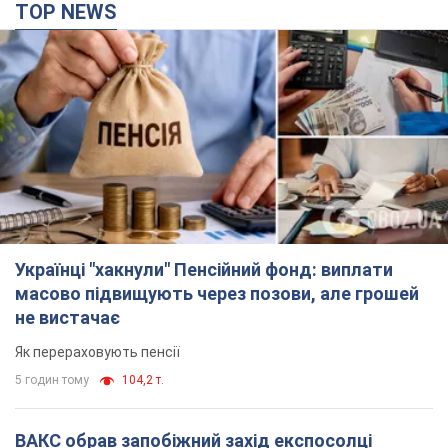
TOP NEWS
Українці "хакнули" Пенсійний фонд: виплати
масово підвищують через позови, але грошей
не вистачає
Як перераховують пенсії
5 годин тому
104,2 т.
ВАКС обрав запобіжний захід експосолці