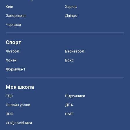
Київ
Харків
Запоріжжя
Дніпро
Черкаси
Спорт
Футбол
Баскетбол
Хокей
Бокс
Формула-1
Моя школа
ГДЗ
Підручники
Онлайн уроки
ДПА
ЗНО
НМТ
СНД посібники