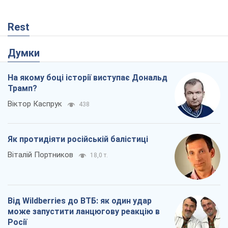
Rest
Думки
На якому боці історії виступає Дональд
Трамп?
Віктор Каспрук
438
Як протидіяти російській балістиці
Віталій Портников
18,0 т.
Від Wildberries до ВТБ: як один удар
може запустити ланцюгову реакцію в
Росії