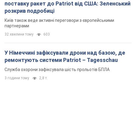
поставку ракет до Patriot від США: Зеленський
розкрив подробиці
Київ також веде активні переговори з європейськими
партнерами
32 хвилини тому
603
У Німеччині зафіксували дрони над базою, де
ремонтують системи Patriot – Tagesschau
Служба охорони зафіксувала шість прольотів БПЛА
3 години тому
2,8 т.