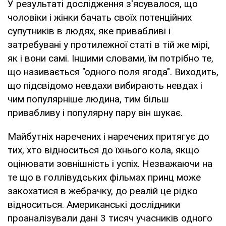
У результаті дослідження з'ясувалося, що
чоловіки і жінки бачать своїх потенційних
супутників в людях, яке привабливі і
затребувані у протилежної статі в тій же мірі,
як і вони самі. Іншими словами, їм потрібно те,
що називається "одного поля ягода". Виходить,
що підсвідомо невдахи вибирають невдах і
чим популярніше людина, тим більш
привабливу і популярну пару він шукає.
Майбутніх наречених і наречених притягує до
тих, хто відноситься до їхнього кола, якщо
оцінювати зовнішність і успіх. Незважаючи на
те що в голлівудських фільмах принц може
закохатися в жебрачку, до реалій це рідко
відноситься. Американські дослідники
проаналізували дані 3 тисяч учасників одного