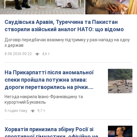
Саудівська Аравія, Туреччина та Пакистан
створили азійський аналог НАТО: що відомо
Договір передбачає взаємну підтримку у разі нападу на одну
з держав
8.08.2026 00:22
4,6 т.
На Прикарпатті після аномальної
спеки пройшла потужна злива:
дороги перетворились на річки.
Відео
Негода накрила Івано-Франківщину та
курортний Буковель
5 годин тому
9,7 т.
Хорватія принизила збірну Росії зі
спортивної гімнастики, офіційно не