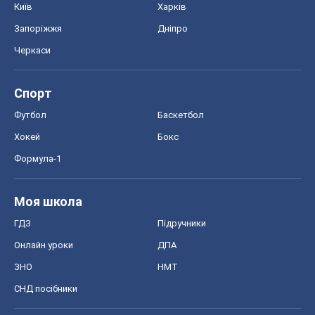
Київ
Харків
Запоріжжя
Дніпро
Черкаси
Спорт
Футбол
Баскетбол
Хокей
Бокс
Формула-1
Моя школа
ГДЗ
Підручники
Онлайн уроки
ДПА
ЗНО
НМТ
СНД посібники