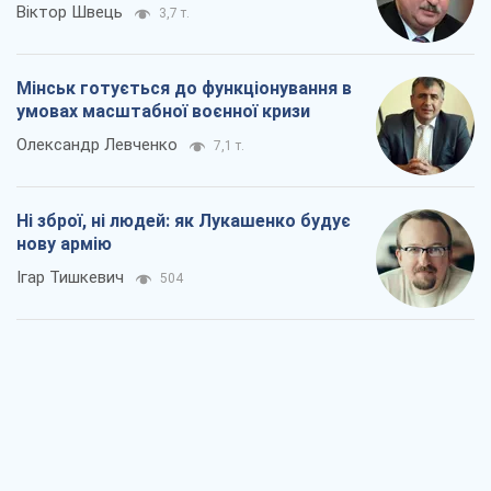
Ні зброї, ні людей: як Лукашенко будує
нову армію
Ігар Тишкевич
504
Коли закінчиться війна?
Юрій Хрістензен
1,5 т.