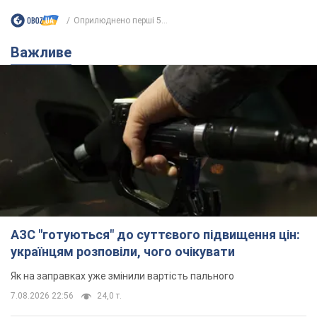
АЗС "готуються" до суттєвого підвищення цін:
українцям розповіли, чого очікувати
Як на заправках уже змінили вартість пального
7.08.2026 22:56
24,0 т.
"Білий дім не є власністю Трампа":
суд США зупинив будівництво
бальної зали за $400 млн
Трамп вже заявив, що негайно подасть
апеляцію а це "жахливе рішення"
7.08.2026 23:54
3,6 т.