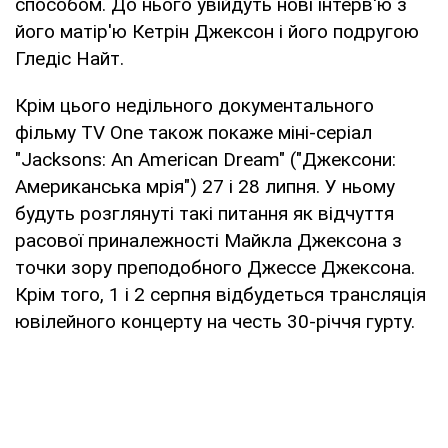
способом. До нього увійдуть нові інтерв'ю з
його матір'ю Кетрін Джексон і його подругою
Гледіс Найт.
Крім цього недільного документального
фільму TV One також покаже міні-серіал
"Jacksons: An American Dream" ("Джексони:
Американська мрія") 27 і 28 липня. У ньому
будуть розглянуті такі питання як відчуття
расової приналежності Майкла Джексона з
точки зору преподобного Джессе Джексона.
Крім того, 1 і 2 серпня відбудеться трансляція
ювілейного концерту на честь 30-річчя гурту.