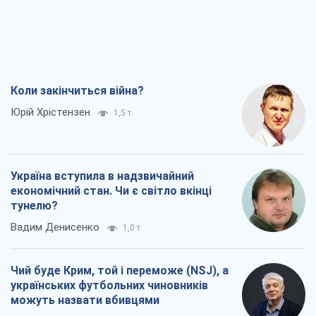
Україна вступила в надзвичайний
економічний стан. Чи є світло вкінці
тунелю?
Вадим Денисенко
1,0 т.
Чий буде Крим, той і переможе (NSJ), а
українських футбольних чиновників
можуть назвати вбивцями
Олександр Кірш
2,6 т.
Захід проспав загрозу: Росія може
перевірити НАТО війною
Леонід Невзлін
5,9 т.
Всі думки