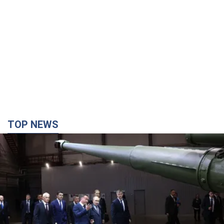
TOP NEWS
Кремль отримав "вікно можливостей", а Трамп
залишився майже без ракет: як бути Україні?
Інтерв’ю з Мельником
Думка, що в Росії закінчаться балістичні ракети, вкрай
небезпечна, наголосив експерт
час назад
3,9 т.