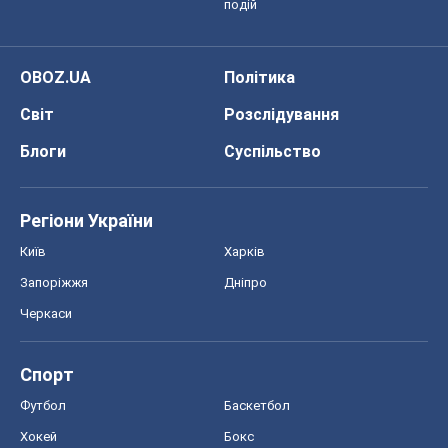
Регіони України
Київ
Харків
Запоріжжя
Дніпро
Черкаси
Спорт
Футбол
Баскетбол
Хокей
Бокс
Формула-1
Моя школа
ГДЗ
Підручники
Онлайн уроки
ДПА
ЗНО
НМТ