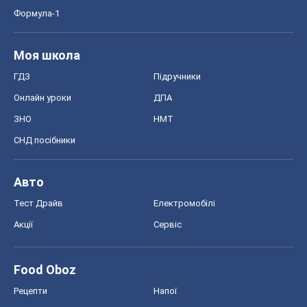
СНД посібники
Авто
Тест Драйв
Електромобілі
Акції
Сервіс
Food Oboz
Рецепти
Напої
Дієти
Економіка
Ринки та компанії
Макроекономіка
MedOboz
Новини медицини
MAMACLUB