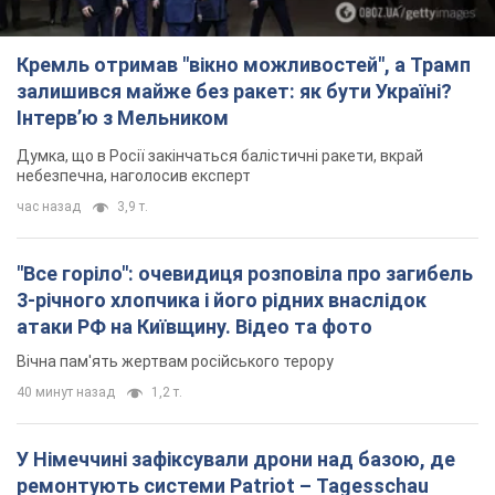
"Все горіло": очевидиця розповіла про загибель
3-річного хлопчика і його рідних внаслідок
атаки РФ на Київщину. Відео та фото
Вічна пам'ять жертвам російського терору
40 минут назад
1,2 т.
У Німеччині зафіксували дрони над базою, де
ремонтують системи Patriot – Tagesschau
Служба охорони зафіксувала шість прольотів БПЛА
час назад
294