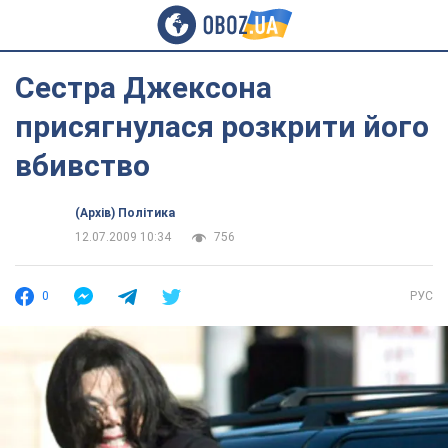
Сестра Джексона
присягнулася розкрити його
вбивство
(Архів) Політика
12.07.2009 10:34
756
0
РУС