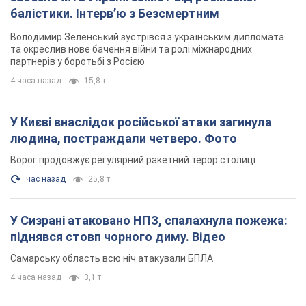
балістики. Інтерв’ю з Безсмертним
Володимир Зеленський зустрівся з українським дипломата
та окреслив нове бачення війни та ролі міжнародних
партнерів у боротьбі з Росією
4 часа назад
15,8 т.
У Києві внаслідок російської атаки загинула
людина, постраждали четверо. Фото
Ворог продовжує регулярний ракетний терор столиці
час назад
25,8 т.
У Сизрані атаковано НПЗ, спалахнула пожежа:
піднявся стовп чорного диму. Відео
Самарську область всю ніч атакували БПЛА
4 часа назад
3,1 т.