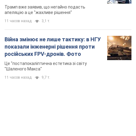
Трамп вже заявив, що негайно подасть
апеляцію а це "жахливе рішення"
11 часов назад
3,1 т.
Війна змінює не лише тактику: в НГУ
показали інженерні рішення проти
російських FPV-дронів. Фото
Це "постапокаліптична естетика зі світу
"Шаленого Макса"
11 часов назад
9,7 т.