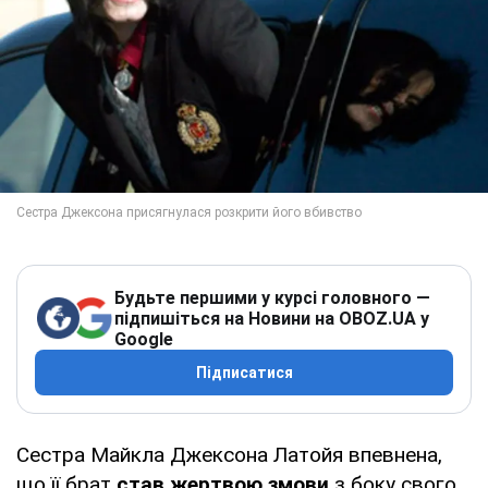
Будьте першими у курсі головного —
підпишіться на Новини на OBOZ.UA у
Google
Підписатися
Сестра Майкла Джексона Латойя впевнена,
що її брат
став жертвою змови
з боку свого