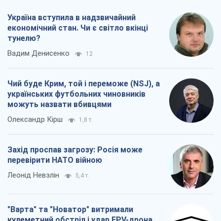
Україна вступила в надзвичайний
економічний стан. Чи є світло вкінці
тунелю?
Вадим Денисенко
12
Чий буде Крим, той і переможе (NSJ), а
українських футбольних чиновників
можуть назвати вбивцями
Олександр Кірш
1,8 т.
Захід проспав загрозу: Росія може
перевірити НАТО війною
Леонід Невзлін
5,4 т.
"Варта" та "Новатор" витримали
кулеметний обстріл і удар FPV-дрона,