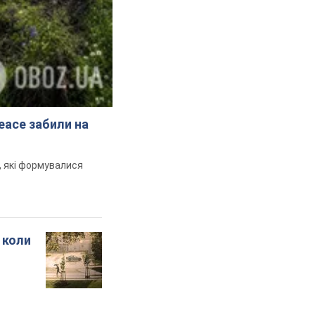
peace забили на
и, які формувалися
 коли