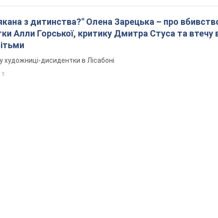
лякана з дитинства?" Олена Зарецька – про вбивств
ки Алли Горської, критику Дмитра Стуса та втечу 
дітьми
у художниці-дисидентки в Лісабоні
 т.