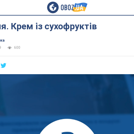
я. Крем із сухофруктів
ика
9
600