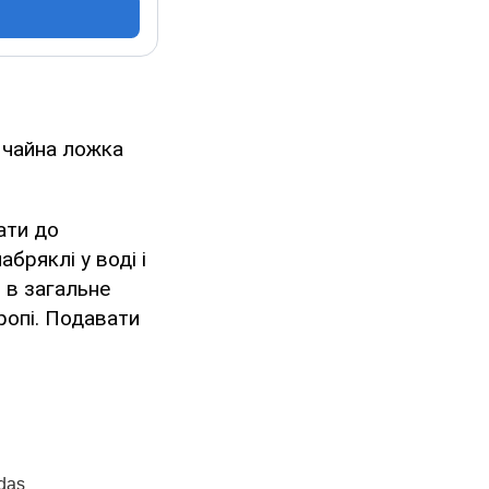
1 чайна ложка
ати до
бряклі у воді і
 в загальне
ропі. Подавати