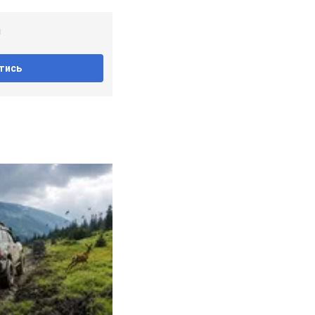
!
тись