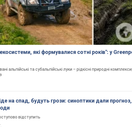
екосистеми, які формувалися сотні років": у Green
вані альпійські та субальпійські луки – рідкісні природні комплекс
в
піде на спад, будуть грози: синоптики дали прогноз,
годи
оступово відступить
т.