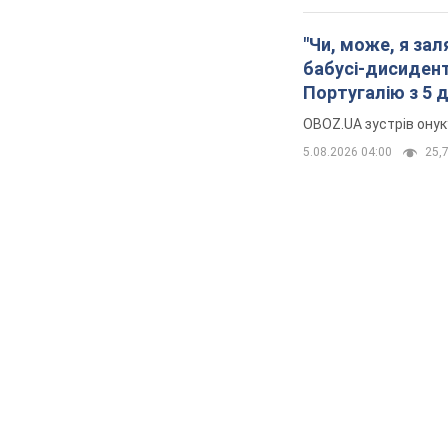
"Чи, може, я за
бабусі-дисидент
Португалію з 5 
OBOZ.UA зустрів онук
5.08.2026 04:00
25,7