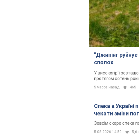
"Джипінг руйнує 
сполох
У високогір'ї розташо
протягом сотень рокі
5 часов назад
465
Спека в Україні 
чекати зміни по
Зовсім скоро спека п
5.08.2026 14:59
5,6 