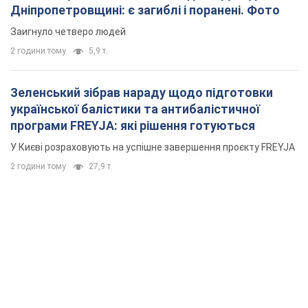
Дніпропетровщині: є загиблі і поранені. Фото
Заигнуло четверо людей
2 години тому
5,9 т.
Зеленський зібрав нараду щодо підготовки
української балістики та антибалістичної
програми FREYJA: які рішення готуються
У Києві розраховують на успішне завершення проєкту FREYJA
2 години тому
27,9 т.