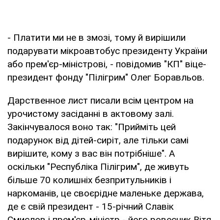
- Платити ми не в змозі, тому й вирішили
подарувати мікроавтобус президенту України
або прем'єр-міністрові, - повідомив "КП" віце-
президент фонду "Пілігрим" Олег Боравльов.
Дарственное лист писали всім центром на
урочистому засіданні в актовому залі.
Закінчувалося воно так: "Прийміть цей
подарунок від дітей-сиріт, але тільки самі
вирішите, кому з вас він потрібніше". А
оскільки "Республіка Пілігрим", де живуть
більше 70 колишніх безпритульників і
наркоманів, це своєрідне маленьке держава,
де є свій президент - 15-річний Славік
Смислов і прем'єр-міністр - його ровесник Вітя