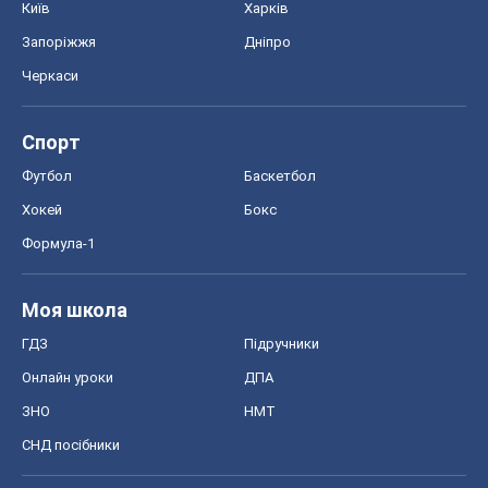
Київ
Харків
Запоріжжя
Дніпро
Черкаси
Спорт
Футбол
Баскетбол
Хокей
Бокс
Формула-1
Моя школа
ГДЗ
Підручники
Онлайн уроки
ДПА
ЗНО
НМТ
СНД посібники