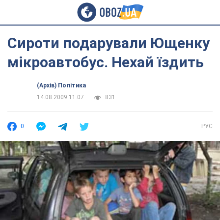
Сироти подарували Ющенку
мікроавтобус. Нехай їздить
(Архів) Політика
14.08.2009 11:07
831
0
РУС