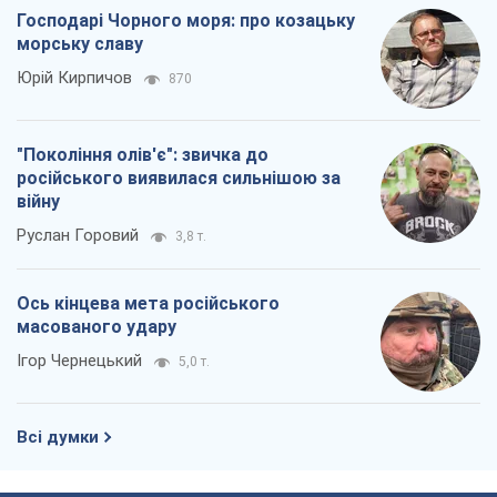
Господарі Чорного моря: про козацьку
морську славу
Юрій Кирпичов
870
"Покоління олів'є": звичка до
російського виявилася сильнішою за
війну
Руслан Горовий
3,8 т.
Ось кінцева мета російського
масованого удару
Ігор Чернецький
5,0 т.
Всі думки