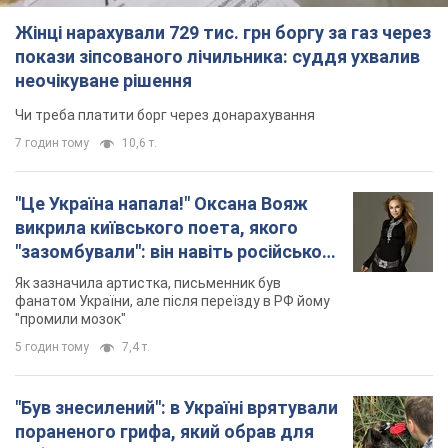
Жінці нарахували 729 тис. грн боргу за газ через
покази зіпсованого лічильника: суддя ухвалив
неочікуване рішення
Чи треба платити борг через донарахування
7 годин тому
10,6 т.
"Це Україна напала!" Оксана Вояж
викрила київського поета, якого
"зазомбували": він навіть російської
не знав, а тепер хоче геноциду
Як зазначила артистка, письменник був
українців
фанатом України, але після переїзду в РФ йому
"промили мозок"
5 годин тому
7,4 т.
"Був знесилений": в Україні врятували
пораненого грифа, який обрав для