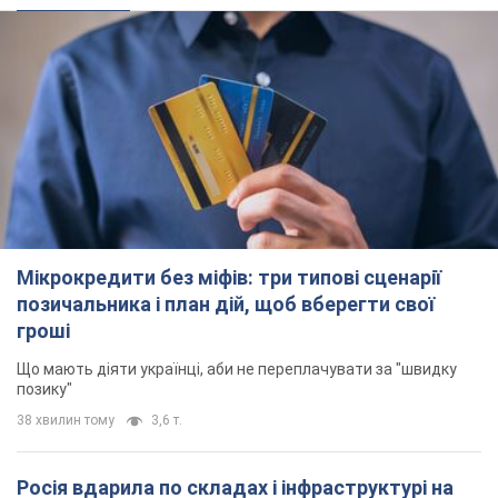
Мікрокредити без міфів: три типові сценарії
позичальника і план дій, щоб вберегти свої
гроші
Що мають діяти українці, аби не переплачувати за "швидку
позику"
38 хвилин тому
3,6 т.
Росія вдарила по складах і інфраструктурі на