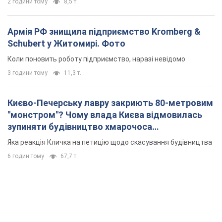
2 години тому
8,5 т.
Армія РФ знищила підприємство Kromberg &
Schubert у Житомирі. Фото
Коли поновить роботу підприємство, наразі невідомо
3 години тому
11,3 т.
Києво-Печерську лавру закриють 80-метровим
"монстром"? Чому влада Києва відмовилась
зупиняти будівництво хмарочоса
"московського вірянина"
Яка реакція Кличка на петицію щодо скасування будівництва
6 годин тому
67,7 т.