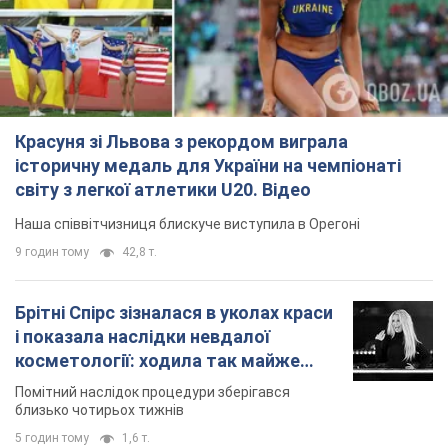
Красуня зі Львова з рекордом виграла
історичну медаль для України на чемпіонаті
світу з легкої атлетики U20. Відео
Наша співвітчизниця блискуче виступила в Орегоні
9 годин тому
42,8 т.
Брітні Спірс зізналася в уколах краси
і показала наслідки невдалої
косметології: ходила так майже
місяць
Помітний наслідок процедури зберігався
близько чотирьох тижнів
5 годин тому
1,6 т.