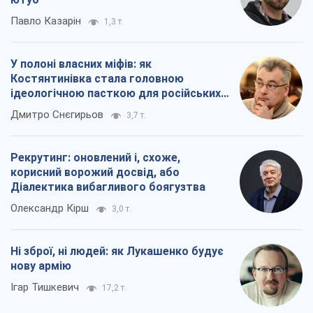
Павло Казарін
1,3 т.
У полоні власних міфів: як
Костянтинівка стала головною
ідеологічною пасткою для російських
окупантів
Дмитро Снєгирьов
3,7 т.
Рекрутинг: оновлений і, схоже,
корисний ворожий досвід, або
Діалектика вибагливого боягузтва
Олександр Кірш
3,0 т.
Ні зброї, ні людей: як Лукашенко будує
нову армію
Ігар Тишкевич
17,2 т.