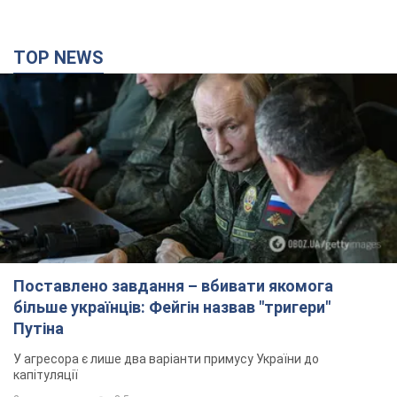
TOP NEWS
Поставлено завдання – вбивати якомога
більше українців: Фейгін назвав "тригери"
Путіна
У агресора є лише два варіанти примусу України до
капітуляції