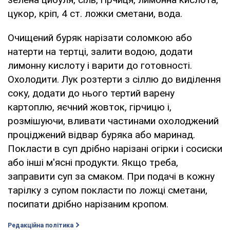
цукор, кріп, 4 ст. ложки сметани, вода.
Очищений буряк нарізати соломкою або
натерти на тертці, залити водою, додати
лимонну кислоту і варити до готовності.
Охолодити. Лук розтерти з сіллю до виділення
соку, додати до нього тертий варену
картоплю, яєчний жовток, гірчицю і,
розмішуючи, вливати частинами охолоджений
проціджений відвар буряка або маринад.
Покласти в суп дрібно нарізані огірки і сосиски
або інші м'ясні продукти. Якщо треба,
заправити суп за смаком. При подачі в кожну
тарілку з супом покласти по ложці сметани,
посипати дрібно нарізаним кропом.
Редакційна політика