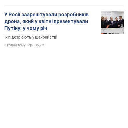
У Росії заарештували розробників
дрона, який у квітні презентували
Путіну: у чому річ
Їх підозрюють у шахрайстві
6 годин тому
36,7 т.