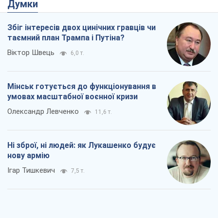
Думки
Збіг інтересів двох цинічних гравців чи
таємний план Трампа і Путіна?
Віктор Швець
6,0 т.
Мінськ готується до функціонування в
умовах масштабної воєнної кризи
Олександр Левченко
11,6 т.
Ні зброї, ні людей: як Лукашенко будує
нову армію
Ігар Тишкевич
7,5 т.