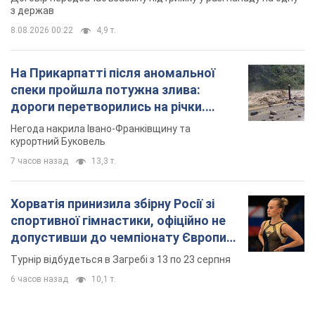
з держав
8.08.2026 00:22
4,9 т.
На Прикарпатті після аномальної
спеки пройшла потужна злива:
дороги перетворились на річки.
Відео
Негода накрила Івано-Франківщину та
курортний Буковель
7 часов назад
13,3 т.
Хорватія принизила збірну Росії зі
спортивної гімнастики, офіційно не
допустивши до чемпіонату Європи
основних спортсменів
Турнір відбудеться в Загребі з 13 по 23 серпня
6 часов назад
10,1 т.