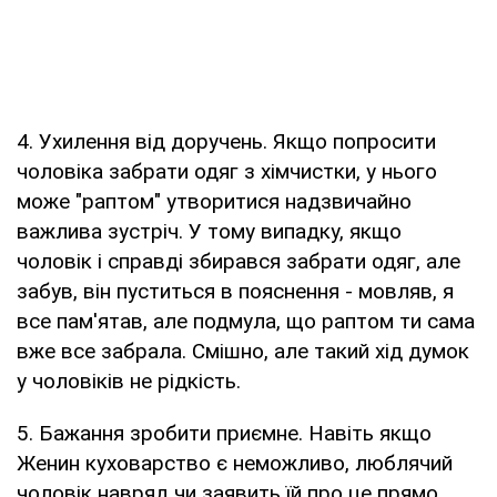
4. Ухилення від доручень. Якщо попросити
чоловіка забрати одяг з хімчистки, у нього
може "раптом" утворитися надзвичайно
важлива зустріч. У тому випадку, якщо
чоловік і справді збирався забрати одяг, але
забув, він пуститься в пояснення - мовляв, я
все пам'ятав, але подмула, що раптом ти сама
вже все забрала. Смішно, але такий хід думок
у чоловіків не рідкість.
5. Бажання зробити приємне. Навіть якщо
Женин куховарство є неможливо, люблячий
чоловік навряд чи заявить їй про це прямо.