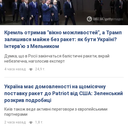
Кремль отримав "вікно можливостей", а Трамп
залишився майже без ракет: як бути Україні?
Інтерв’ю з Мельником
Думка, що в Росії закінчаться балістичні ракети, вкрай
небезпечна, наголосив експерт
4 часа назад
24,9 т.
Україна має домовленості на щомісячну
поставку ракет до Patriot від США: Зеленський
розкрив подробиці
Київ також веде активні переговори з європейськими
партнерами
2 часа назад
1,8 т.