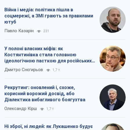
Війна і медіа: політика пішла в
соцмережі, а ЗМІ грають за правилами
ютуб
Павло Казарін
231
У полоні власних міфів: як
Костянтинівка стала головною
ідеологічною пасткою для російських
окупантів
Дмитро Снєгирьов
1,7 т.
Рекрутинг: оновлений і, схоже,
корисний ворожий досвід, або
Діалектика вибагливого боягузтва
Олександр Кірш
1,7 т.
Ні зброї, ні людей: як Лукашенко будує