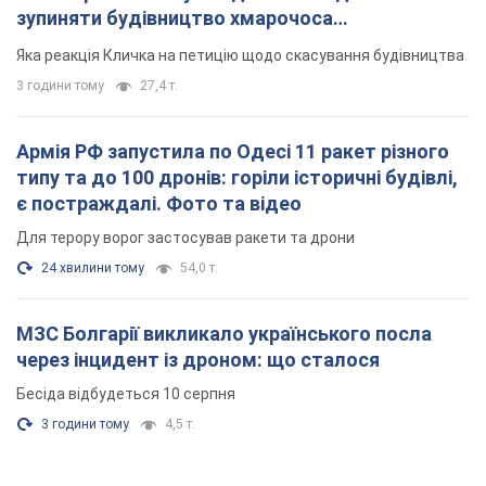
зупиняти будівництво хмарочоса
"московського вірянина"
Яка реакція Кличка на петицію щодо скасування будівництва
3 години тому
27,4 т.
Армія РФ запустила по Одесі 11 ракет різного
типу та до 100 дронів: горіли історичні будівлі,
є постраждалі. Фото та відео
Для терору ворог застосував ракети та дрони
24 хвилини тому
54,0 т.
МЗС Болгарії викликало українського посла
через інцидент із дроном: що сталося
Бесіда відбудеться 10 серпня
3 години тому
4,5 т.