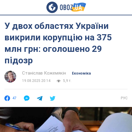
У двох областях України
викрили корупцію на 375
млн грн: оголошено 29
підозр
Станіслав Кожемякін
Економіка
19.08.2025 20:14
5,9 т.
47
РУС