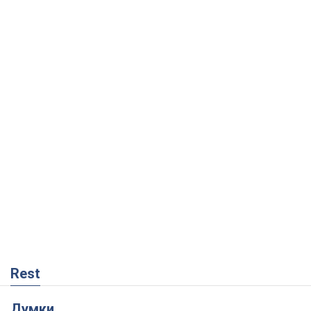
Rest
Думки
Кремль переносить війну в тил Європи:
під загрозою критична логістика
Віктор Ягун
10,4 т.
На якому боці історії виступає Дональд
Трамп?
Віктор Каспрук
8,6 т.