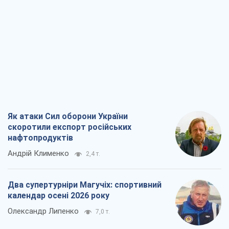
нафтопродуктів
Андрій Клименко
2,4 т.
Два супертурніри Магучіх: спортивний
календар осені 2026 року
Олександр Липенко
7,0 т.
Ракетний щит і меч України: ставка на
виробництво власних ракет
Кирило Татарінов
3,2 т.
Посмертна "презумпція винуватості":
хто дозволив ТЦК судити загиблих
захисників
Марина Ставнійчук
7,2 т.