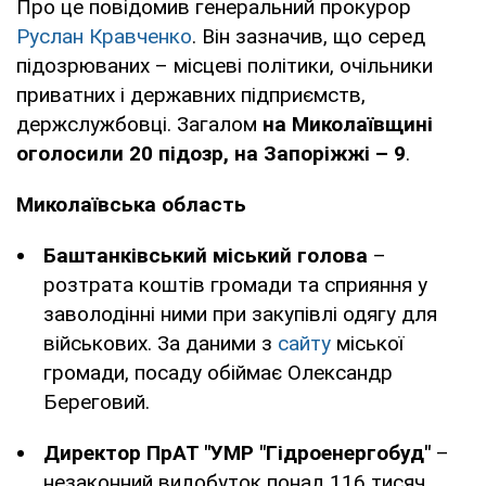
Про це повідомив генеральний прокурор
Руслан Кравченко
. Він зазначив, що серед
підозрюваних – місцеві політики, очільники
приватних і державних підприємств,
держслужбовці. Загалом
на Миколаївщині
оголосили 20 підозр, на Запоріжжі – 9
.
Миколаївська область
Баштанківський міський голова
–
розтрата коштів громади та сприяння у
заволодінні ними при закупівлі одягу для
військових. За даними з
сайту
міської
громади, посаду обіймає Олександр
Береговий.
Директор ПрАТ "УМР "Гідроенергобуд"
–
незаконний видобуток понад 116 тисяч