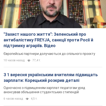
З 1 вересня українським вчителям підвищать
зарплати: Корецький розкрив деталі
Одночасно з підвищенням зарплат педагогам уряд
анонсував збільшення студентських стипендій
6 часов назад
4,5 т.
"Нам теж вони потрібні": Трамп відповів на
прохання Зеленського щодо передачі Україні
ракет для Patriot
Американські запаси окремих боєприпасів обмежені
6 часов назад
1,6 т.