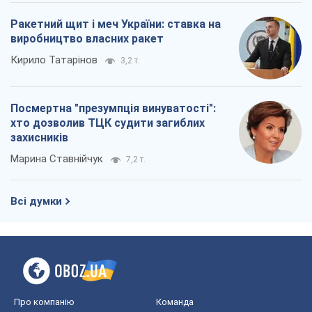
Всі думки
Про компанію
Команда
Правова інформація
Політика конфіденційності
Реклама на сайті
Документи
Редакційна політика
Журналісти OBOZ.UA на місці
подій
OBOZ.UA
Політика
Світ
Розслідування
Блоги
Суспільство