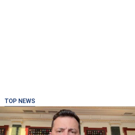
TOP NEWS
"Захист нашого життя": Зеленський про
антибалістику FREYJA, санкції проти Росії й
підтримку аграріїв. Відео
Європейські партнери долучаються до спільного проєкту
10 часов назад
77,4 т.