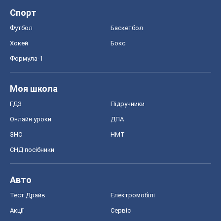
ЗНО
НМТ
СНД посібники
Авто
Тест Драйв
Електромобілі
Акції
Сервіс
Food Oboz
Рецепти
Напої
Дієти
Економіка
Ринки та компанії
Макроекономіка