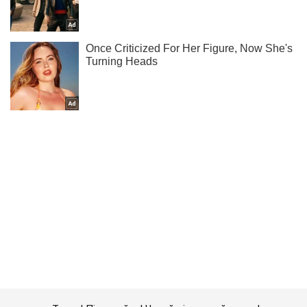
Тисни! Підписуйся! Читай тільки найкраще!
Підписатись
Підписатись
Економіка
У двох областях...
Важливе