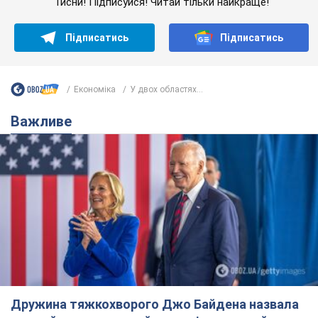
Дружина тяжкохворого Джо Байдена назвала
перший симптом, який сигналізував про його
"агресивний" рак
Спершу лікарі не надали цьому належної уваги
6.08.2026 12:46
16,8 т.
Відпустка Лесі Нікітюк у Карпатах
обернулася скандалом: чому ведучу
несправедливо захейтили
Знаменитість вийшла на пряму комунікацію в
мережі та розставила всі крапки над "і"