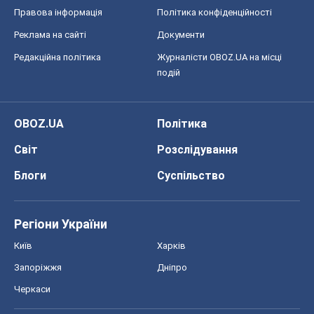
Регіони України
Київ
Харків
Запоріжжя
Дніпро
Черкаси
Спорт
Футбол
Баскетбол
Хокей
Бокс
Формула-1
Моя школа
ГДЗ
Підручники
Онлайн уроки
ДПА