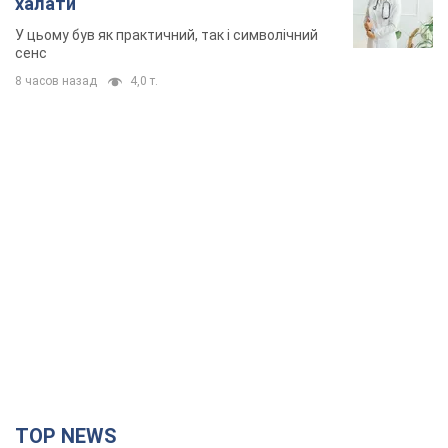
халати
У цьому був як практичний, так і символічний
сенс
8 часов назад
4,0 т.
TOP NEWS