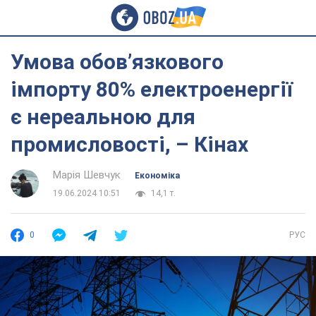
Умова обовʼязкового
імпорту 80% електроенергії
є нереальною для
промисловості, – Кінах
Марія Шевчук
Економіка
19.06.2024 10:51
14,1 т.
0
РУС