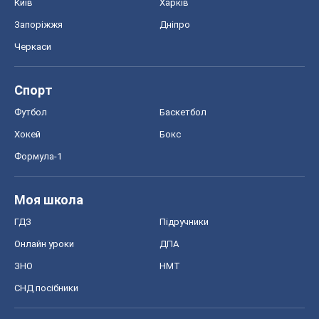
Київ
Харків
Запоріжжя
Дніпро
Черкаси
Спорт
Футбол
Баскетбол
Хокей
Бокс
Формула-1
Моя школа
ГДЗ
Підручники
Онлайн уроки
ДПА
ЗНО
НМТ
СНД посібники