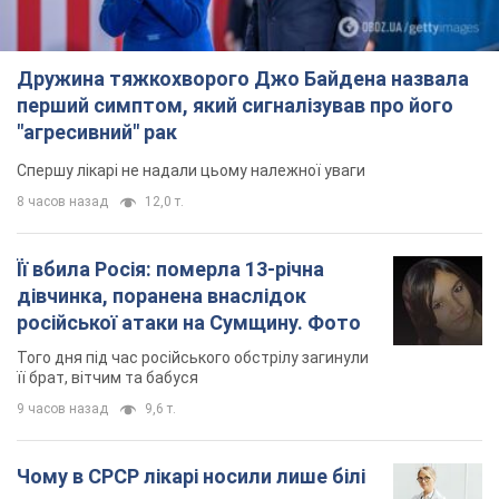
Дружина тяжкохворого Джо Байдена назвала
перший симптом, який сигналізував про його
"агресивний" рак
Спершу лікарі не надали цьому належної уваги
8 часов назад
12,0 т.
Її вбила Росія: померла 13-річна
дівчинка, поранена внаслідок
російської атаки на Сумщину. Фото
Того дня під час російського обстрілу загинули
її брат, вітчим та бабуся
9 часов назад
9,6 т.
Чому в СРСР лікарі носили лише білі