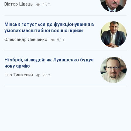
Віктор Швець
4,6 т.
Мінськ готується до функціонування в
умовах масштабної воєнної кризи
Олександр Левченко
9,1 т.
Ні зброї, ні людей: як Лукашенко будує
нову армію
Ігар Тишкевич
2,6 т.