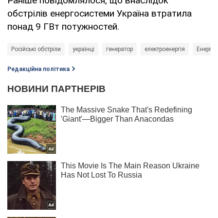
Раніше повідомлялося, що внаслідок
обстрілів енергосистеми Україна втратила
понад 9 ГВт потужностей.
Російські обстріли
українці
генератор
електроенергія
Енергет
Редакційна політика