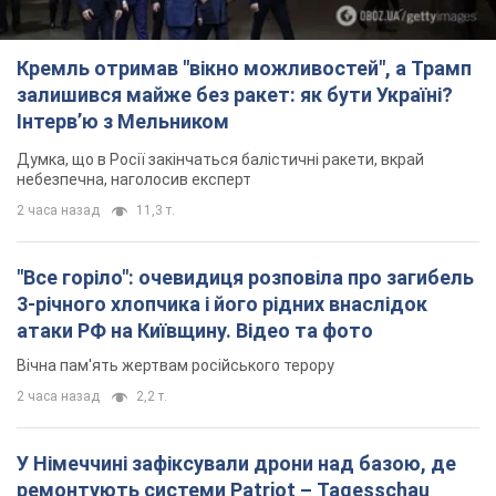
Кремль отримав "вікно можливостей", а Трамп
залишився майже без ракет: як бути Україні?
Інтерв’ю з Мельником
Думка, що в Росії закінчаться балістичні ракети, вкрай
небезпечна, наголосив експерт
2 часа назад
11,3 т.
"Все горіло": очевидиця розповіла про загибель
3-річного хлопчика і його рідних внаслідок
атаки РФ на Київщину. Відео та фото
Вічна пам'ять жертвам російського терору
2 часа назад
2,2 т.
У Німеччині зафіксували дрони над базою, де
ремонтують системи Patriot – Tagesschau