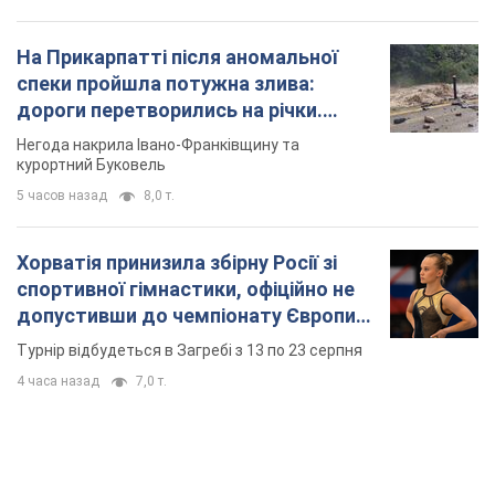
На Прикарпатті після аномальної
спеки пройшла потужна злива:
дороги перетворились на річки.
Відео
Негода накрила Івано-Франківщину та
курортний Буковель
5 часов назад
8,0 т.
Хорватія принизила збірну Росії зі
спортивної гімнастики, офіційно не
допустивши до чемпіонату Європи
основних спортсменів
Турнір відбудеться в Загребі з 13 по 23 серпня
4 часа назад
7,0 т.