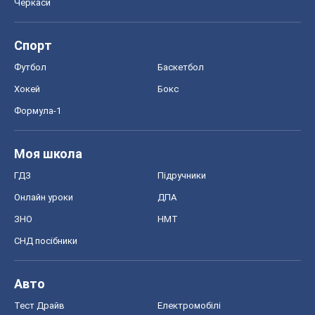
Черкаси
Спорт
Футбол
Баскетбол
Хокей
Бокс
Формула-1
Моя школа
ГДЗ
Підручники
Онлайн уроки
ДПА
ЗНО
НМТ
СНД посібники
Авто
Тест Драйв
Електромобілі