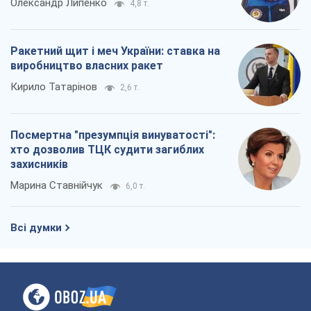
Олександр Липенко
4,8 т.
Ракетний щит і меч України: ставка на
виробництво власних ракет
Кирило Татарінов
2,6 т.
Посмертна "презумпція винуватості":
хто дозволив ТЦК судити загиблих
захисників
Марина Ставнійчук
6,0 т.
Всі думки