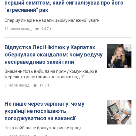
перший симптом, який сигналізував про його
"агресивний" рак
Спершу лікарі не надали цьому належної уваги
11 часов назад
14,7 т.
Відпустка Лесі Нікітюк у Карпатах
обернулася скандалом: чому ведучу
несправедливо захейтили
Знаменитість вийшла на пряму комунікацію в
мережі та розставила всі крапки над "і"
6 часов назад
11,6 т.
Не лише через зарплату: чому
українці не поспішають
погоджуватися на вакансії
Чого найбільше бракує на ринку праці