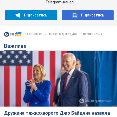
Telegram-канал
Підписатись
Підписатись
Економіка
Процес відшкодування несплачених...
Важливе
Дружина тяжкохворого Джо Байдена назвала