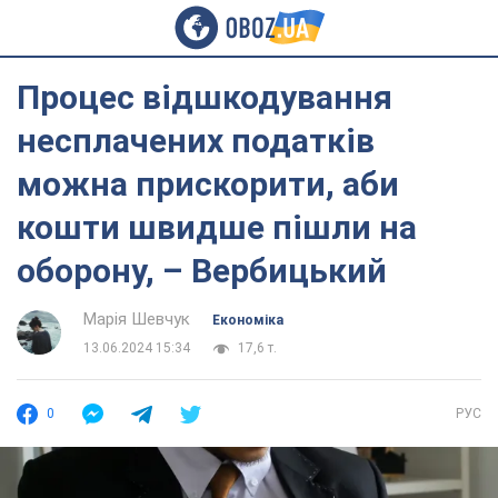
Процес відшкодування
несплачених податків
можна прискорити, аби
кошти швидше пішли на
оборону, – Вербицький
Марія Шевчук
Економіка
13.06.2024 15:34
17,6 т.
0
РУС