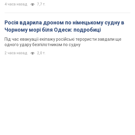
4 часа назад
7,7 т.
Росія вдарила дроном по німецькому судну в
Чорному морі біля Одеси: подробиці
Під час евакуації екіпажу російські терористи завдали ще
одного удару безпілотником по судну
2 часа назад
2,0 т.