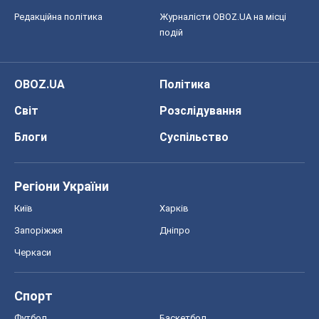
Редакційна політика
Журналісти OBOZ.UA на місці
подій
OBOZ.UA
Політика
Світ
Розслідування
Блоги
Суспільство
Регіони України
Київ
Харків
Запоріжжя
Дніпро
Черкаси
Спорт
Футбол
Баскетбол