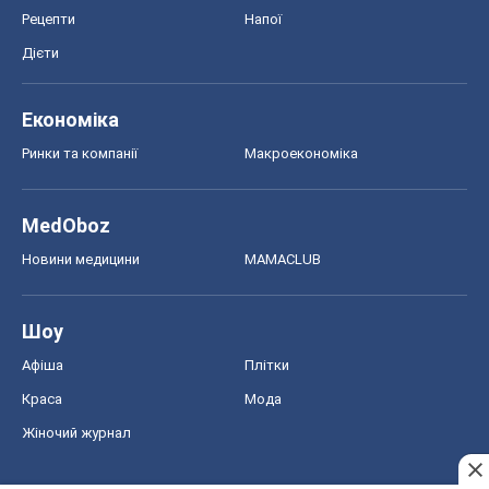
Рецепти
Напої
Дієти
Економіка
Ринки та компанії
Макроекономіка
MedOboz
Новини медицини
MAMACLUB
Шоу
Афіша
Плітки
Краса
Мода
Жіночий журнал