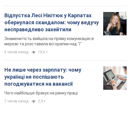
Відпустка Лесі Нікітюк у Карпатах
обернулася скандалом: чому ведучу
несправедливо захейтили
Знаменитість вийшла на пряму комунікацію в
мережі та розставила всі крапки над "і"
5 часов назад
10,6 т.
Не лише через зарплату: чому
українці не поспішають
погоджуватися на вакансії
Чого найбільше бракує на ринку праці
7 часов назад
2,9 т.