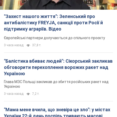
"Захист нашого життя": Зеленський про
антибалістику FREYJA, санкції проти Росії й
підтримку аграріїв. Відео
Європейські партнери долучаються до спільного проєкту
3 часа назад
37,8 т.
"Балістика вбиває людей": Сікорський закликав
обговорити перехоплення ворожих ракет над
Україною
Глава МЗС Польщі закликав до збиття російських ракет над
Україною
3 часа назад
7,2 т.
"Мама мене вчила, що зневіра це зло": у містах
України 22-й день поспіль тривають масові