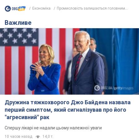
Економіка
Промисловість залишається головним...
Важливе
Дружина тяжкохворого Джо Байдена назвала
перший симптом, який сигналізував про його
"агресивний" рак
Спершу лікарі не надали цьому належної уваги
10 часов назад
14,0 т.