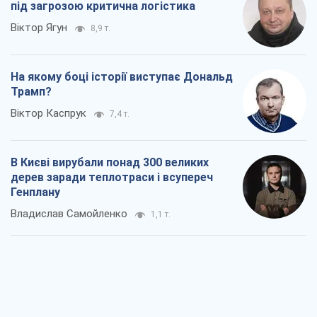
під загрозою критична логістика
Віктор Ягун
8,9 т.
На якому боці історії виступає Дональд
Трамп?
Віктор Каспрук
7,4 т.
В Києві вирубали понад 300 великих
дерев заради теплотраси і всупереч
Генплану
Владислав Самойленко
1,1 т.