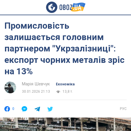
Промисловість
залишається головним
партнером "Укрзалізниці":
експорт чорних металів зріс
на 13%
Марія Шевчук
Економіка
30.01.2026 21:13
13,8 т.
0
РУС