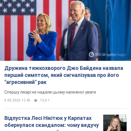
Дружина тяжкохворого Джо Байдена назвала
перший симптом, який сигналізував про його
"агресивний" рак
Спершу лікарі не надали цьому належної уваги
6.08.2026 12:46
15,6 т.
Відпустка Лесі Нікітюк у Карпатах
обернулася скандалом: чому ведучу