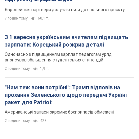
Європейські партнери долучаються до спільного проєкту
7 годин тому
60,1 т.
З 1 вересня українським вчителям підвищать
зарплати: Корецький розкрив деталі
Одночасно з підвищенням зарплат педагогам уряд
анонсував збільшення студентських стипендій
2 години тому
1,9 т.
"Нам теж вони потрібні": Трамп відповів на
прохання Зеленського щодо передачі Україні
ракет для Patriot
Американські запаси окремих боєприпасів обмежені
2 години тому
423