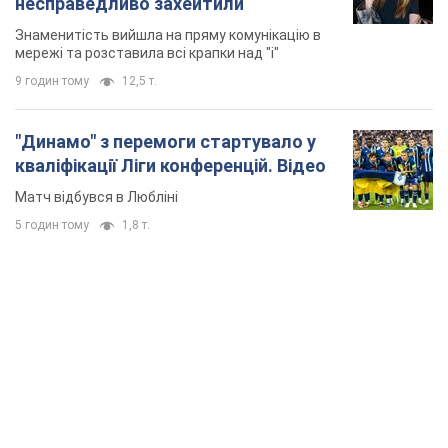
несправедливо захейтили
Знаменитість вийшла на пряму комунікацію в
мережі та розставила всі крапки над "і"
9 годин тому
12,5 т.
"Динамо" з перемоги стартувало у
кваліфікації Ліги конференцій. Відео
Матч відбувся в Любліні
5 годин тому
1,8 т.