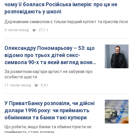
чому її боялася Російська імперія: про це не
розповідають у школі
Державним символом є тільки перший куплет та приспів пісні
6 часов назад
27,1 т.
Олександру Пономарьову – 53: що
відомо про трьох дітей секс-
символа 90-х та який вигляд вони
мають
За розвитком кар'єри артист не забував про
особисте щастя
11 часов назад
9,4 т.
У ПриватБанку розповіли, чи дійсні
долари 1996 року: чи приймають
обмінники та банки такі купюри
Що робити, якщо банки та обмінні пункти не
приймають старі долари