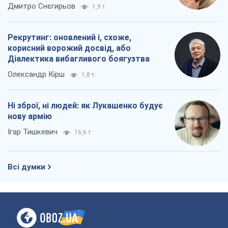
окупантів
Дмитро Снєгирьов
1,9 т.
Рекрутинг: оновлений і, схоже,
корисний ворожий досвід, або
Діалектика вибагливого боягузтва
Олександр Кірш
1,8 т.
Ні зброї, ні людей: як Лукашенко будує
нову армію
Ігар Тишкевич
16,6 т.
Всі думки