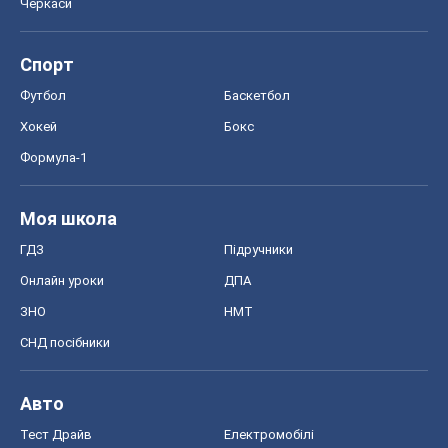
Черкаси
Спорт
Футбол
Баскетбол
Хокей
Бокс
Формула-1
Моя школа
ГДЗ
Підручники
Онлайн уроки
ДПА
ЗНО
НМТ
СНД посібники
Авто
Тест Драйв
Електромобілі