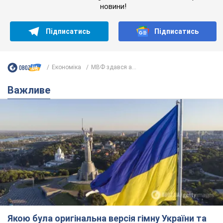
новини!
Підписатись
Підписатись
Економіка
МВФ здався а...
Важливе
Якою була оригінальна версія гімну України та