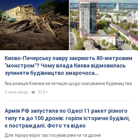
Києво-Печерську лавру закриють 80-метровим
"монстром"? Чому влада Києва відмовилась
зупиняти будівництво хмарочоса
"московського вірянина"
Яка реакція Кличка на петицію щодо скасування будівництва
3 часа назад
32,8 т.
Армія РФ запустила по Одесі 11 ракет різного
типу та до 100 дронів: горіли історичні будівлі,
є постраждалі. Фото та відео
Для терору ворог застосував ракети та дрони