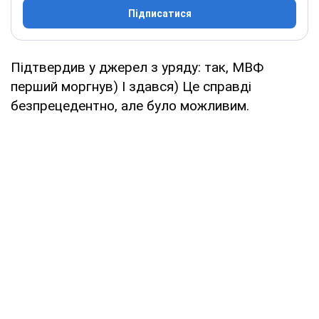
Підписатися
Підтвердив у джерел з уряду: так, МВФ
перший моргнув) І здався) Це справді
безпрецедентно, але було можливим.