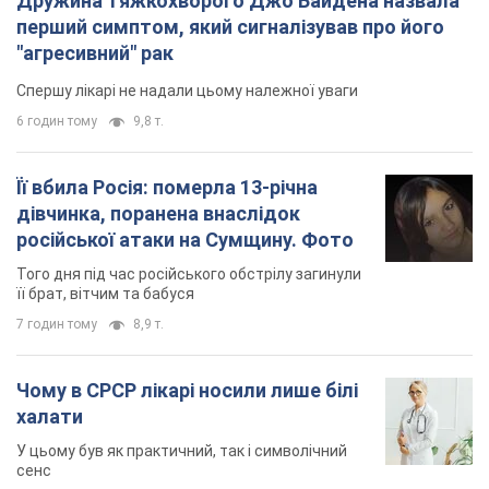
її брат, вітчим та бабуся
7 годин тому
8,9 т.
Чому в СРСР лікарі носили лише білі
халати
У цьому був як практичний, так і символічний
сенс
6 годин тому
2,3 т.