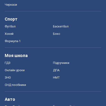
ГДЗ
Підручники
Онлайн уроки
ДПА
ЗНО
НМТ
СНД посібники
Авто
Тест Драйв
Електромобілі
Акції
Сервіс
Food Oboz
Рецепти
Напої
Дієти
Економіка
Ринки та компанії
Макроекономіка