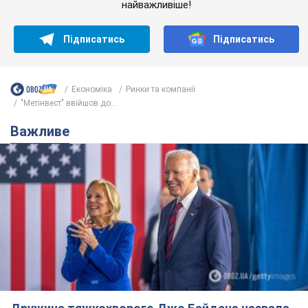
Дружина тяжкохворого Джо Байдена назвала
перший симптом, який сигналізував про його
"агресивний" рак
Спершу лікарі не надали цьому належної уваги
6 годин тому
9,8 т.
Її вбила Росія: померла 13-річна
дівчинка, поранена внаслідок
російської атаки на Сумщину. Фото
Того дня під час російського обстрілу загинули