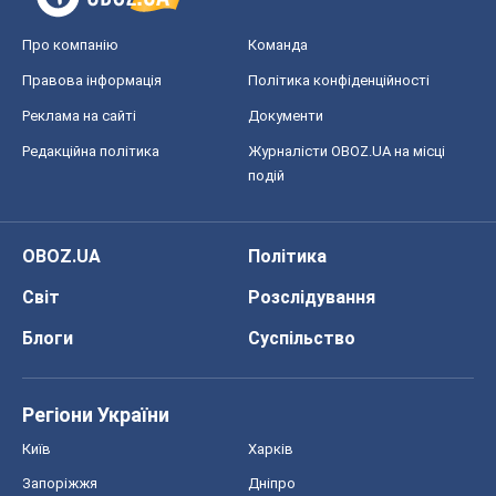
Світ
Розслідування
Блоги
Суспільство
Регіони України
Київ
Харків
Запоріжжя
Дніпро
Черкаси
Спорт
Футбол
Баскетбол
Хокей
Бокс
Формула-1
Моя школа