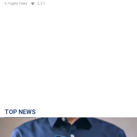
TOP NEWS
Мікрокредити без міфів: три типові сценарії
позичальника і план дій, щоб вберегти свої
гроші
Що мають діяти українці, аби не переплачувати за "швидку