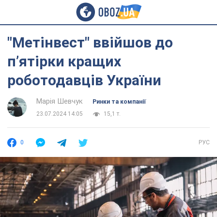
"Метінвест" ввійшов до
п’ятірки кращих
роботодавців України
Марія Шевчук
Ринки та компанії
23.07.2024 14:05
15,1 т.
0
РУС