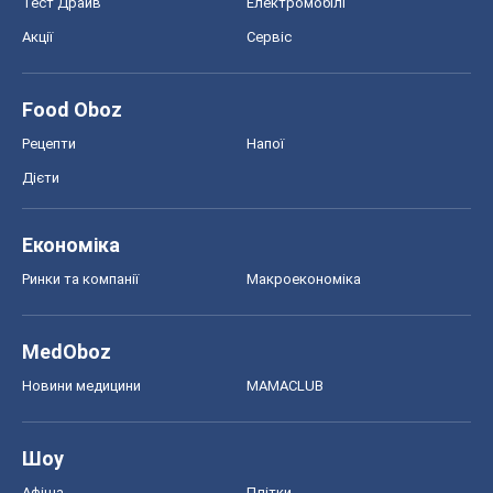
MedOboz
Новини медицини
MAMACLUB
Шоу
Афіша
Плітки
Краса
Мода
Жіночий журнал