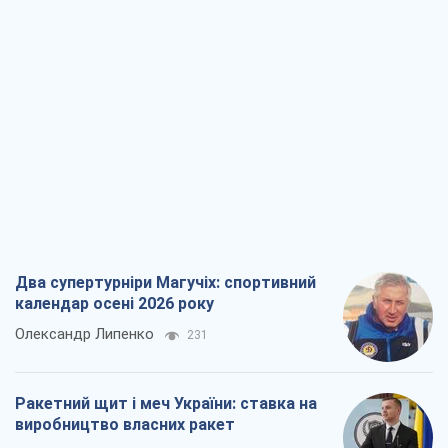
Два супертурніри Магучіх: спортивний
календар осені 2026 року
Олександр Липенко
231
Ракетний щит і меч України: ставка на
виробництво власних ракет
Кирило Татарінов
903
Посмертна "презумпція винуватості":
хто дозволив ТЦК судити загиблих
захисників
Марина Ставнійчук
2,8 т.
Росія прагне деморалізувати
український тил. Що варто собі
нагадати