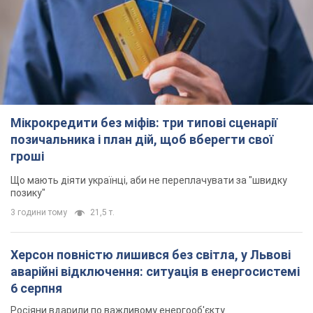
позику"
3 години тому
21,5 т.
Херсон повністю лишився без світла, у Львові
аварійні відключення: ситуація в енергосистемі
6 серпня
Росіяни вдарили по важливому енергооб'єкту
2 години тому
11,2 т.
Зеленський зібрав нараду щодо підготовки
української балістики та антибалістичної
програми FREYJA: які рішення готуються
У Києві розраховують на успішне завершення проєкту FREYJA
4 години тому
36,0 т.