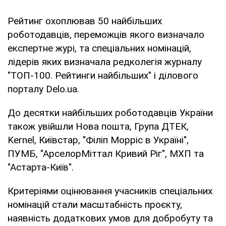
Рейтинг охоплював 50 найбільших
роботодавців, переможців якого визначало
експертне журі, та спеціальних номінацій,
лідерів яких визначала редколегія журналу
"ТОП-100. Рейтинги найбільших" і ділового
порталу Delo.ua.
До десятки найбільших роботодавців України
також увійшли Нова пошта, Група ДТЕК,
Kernel, Київстар, "Філіп Морріс в Україні",
ПУМБ, "АрселорМіттал Кривий Ріг", МХП та
"Астарта-Київ".
Критеріями оцінювання учасників спеціальних
номінацій стали масштабність проєкту,
наявність додаткових умов для добробуту та