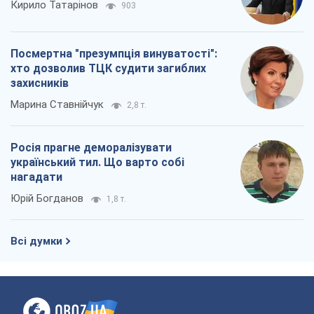
Юрій Богданов
1,8 т.
Всі думки
Про компанію
Команда
Правова інформація
Політика конфіденційності
Реклама на сайті
Документи
Редакційна політика
Журналісти OBOZ.UA на місці
подій
OBOZ.UA
Політика