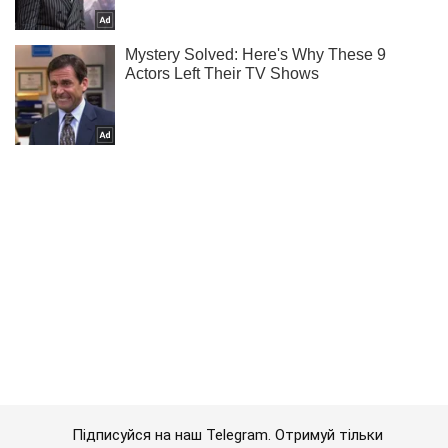
Підписуйся на наш Telegram. Отримуй тільки
найважливіше!
Підписатись
Підписатись
Економіка
Ринки та компанії
"Метінвест" ввійшов до...
Важливе