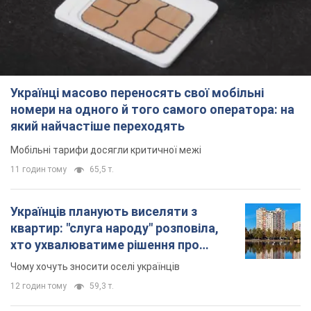
Українці масово переносять свої мобільні
номери на одного й того самого оператора: на
який найчастіше переходять
Мобільні тарифи досягли критичної межі
11 годин тому
65,5 т.
Українців планують виселяти з
квартир: "слуга народу" розповіла,
хто ухвалюватиме рішення про
знесення будинків
Чому хочуть зносити оселі українців
12 годин тому
59,3 т.