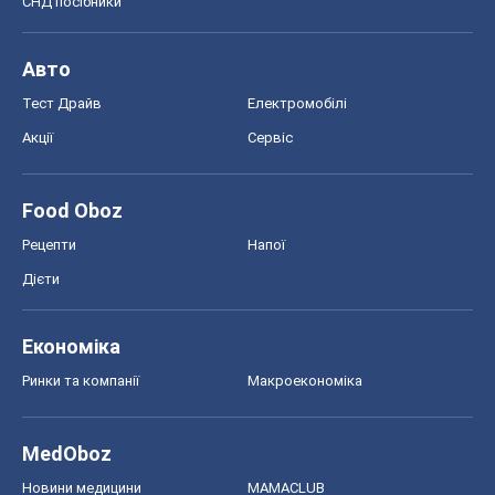
СНД посібники
Авто
Тест Драйв
Електромобілі
Акції
Сервіс
Food Oboz
Рецепти
Напої
Дієти
Економіка
Ринки та компанії
Макроекономіка
MedOboz
Новини медицини
MAMACLUB