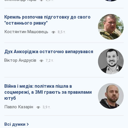
Кремль розпочав підготовку до свого
"останнього ривку"
Костянтин Машовець
8,5 т.
Дух Анкоріджа остаточно випарувався
Віктор Андрусів
7,2 т.
Війна і медіа: політика пішла в
соцмережі, а ЗМІ грають за правилами
ютуб
Павло Казарін
3,9 т.
Всі думки