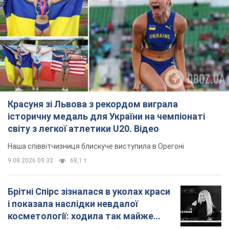
Красуня зі Львова з рекордом виграла
історичну медаль для України на чемпіонаті
світу з легкої атлетики U20. Відео
Наша співвітчизниця блискуче виступила в Орегоні
9.08.2026 09:32
68,1 т.
Брітні Спірс зізналася в уколах краси
і показала наслідки невдалої
косметології: ходила так майже
місяць