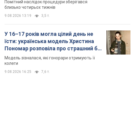
Помітний наслідок процедури зберігався
близько чотирьох тижнів
9.08.2026 13:19
3,5 т.
У 16–17 років могла цілий день не
їсти: українська модель Христина
Пономар розповіла про страшний бік
модельної кар’єри
Модель зізналася, які гонорари отримують її
колеги
9.08.2026 16:25
7,6 т.