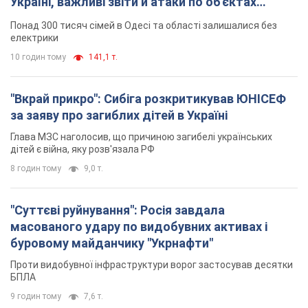
Україні, важливі звіти й атаки по об'єктах
ворога. Відео
Понад 300 тисяч сімей в Одесі та області залишалися без
електрики
10 годин тому
141,1 т.
"Вкрай прикро": Сибіга розкритикував ЮНІСЕФ
за заяву про загиблих дітей в Україні
Глава МЗС наголосив, що причиною загибелі українських
дітей є війна, яку розв'язала РФ
8 годин тому
9,0 т.
"Суттєві руйнування": Росія завдала
масованого удару по видобувних активах і
буровому майданчику "Укрнафти"
Проти видобувної інфраструктури ворог застосував десятки
БПЛА
9 годин тому
7,6 т.