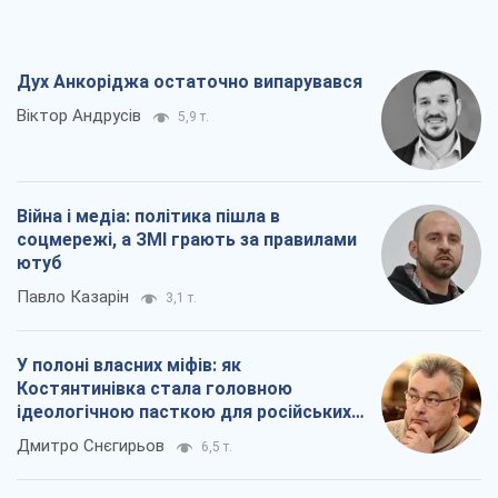
Дух Анкоріджа остаточно випарувався
Віктор Андрусів
5,9 т.
Війна і медіа: політика пішла в
соцмережі, а ЗМІ грають за правилами
ютуб
Павло Казарін
3,1 т.
У полоні власних міфів: як
Костянтинівка стала головною
ідеологічною пасткою для російських
окупантів
Дмитро Снєгирьов
6,5 т.