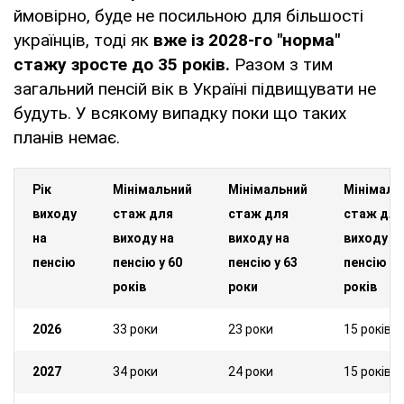
ймовірно, буде не посильною для більшості
українців, тоді як
вже із 2028-го "норма"
стажу зросте до 35 років.
Разом з тим
загальний пенсій вік в Україні підвищувати не
будуть. У всякому випадку поки що таких
планів немає.
Рік
Мінімальний
Мінімальний
Мінімаль
виходу
стаж для
стаж для
стаж для
на
виходу на
виходу на
виходу н
пенсію
пенсію у 60
пенсію у 63
пенсію у 
років
роки
років
2026
33 роки
23 роки
15 років
2027
34 роки
24 роки
15 років